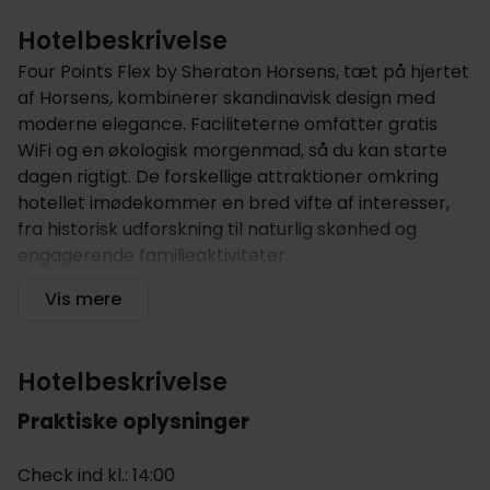
Hotelbeskrivelse
Four Points Flex by Sheraton Horsens, tæt på hjertet
af Horsens, kombinerer skandinavisk design med
moderne elegance. Faciliteterne omfatter gratis
WiFi og en økologisk morgenmad, så du kan starte
dagen rigtigt. De forskellige attraktioner omkring
hotellet imødekommer en bred vifte af interesser,
fra historisk udforskning til naturlig skønhed og
engagerende familieaktiviteter.
Hotellet tilbyder
Vis mere
Four Points Flex by Sheraton Horsens blev bygget i
2024 og introducerer en moderne
Hotelbeskrivelse
overnatningsoplevelse ved at kombinere lounge,
morgenmadsområde, bar og reception i et samlet,
Praktiske oplysninger
funktionelt rum, hvilket skaber et indbydende rum,
hvor gæsterne kan nyde en kop kaffe eller et glas
Check ind kl.: 14:00