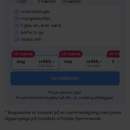
1 nat
2 nætter
3 nætter
2x
overnatninger
2x
morgenbuffet
1x
1 glas vin, øl el. vand
∞
kaffe to go
2x
Gratis wifi
FÅ TILBAGE
FÅ TILBAGE
FÅ TILBAGE
Aug
969,-
Sep
969,-
Okt
pp
pp
I alt 1938,-
I alt 1938,-
Se kalender
Pris pr. person (pp).
Et administrationsgebyr på 89,- pr. booking pålægges.
* Besparelser er baseret på en sammenligning med priser
tilgængelige på hotellets officielle hjemmeside.