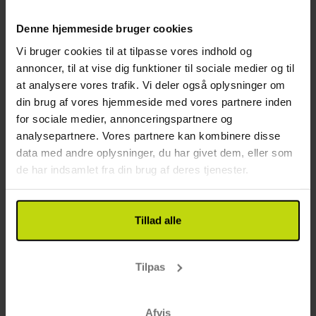
gæstebehov fra solorejsende til familier, har et lyst
og rummeligt skandinavisk design. Alle værelser har
Denne hjemmeside bruger cookies
Gratis internet
senge af høj kvalitet, badeværelser med bruser,
Elevator
skrivebord, tv med et bredt udvalg af kanaler,
Vi bruger cookies til at tilpasse vores indhold og
Opladning af elbil
håndklæder, hårtørrer og gratis WiFi. Nogle af
annoncer, til at vise dig funktioner til sociale medier og til
Etager: 5
værelserne har køjesenge til ekstra gæster og
at analysere vores trafik. Vi deler også oplysninger om
Byggeår: 2024
badeværelser, der er designet til tilgængelighed,
din brug af vores hjemmeside med vores partnere inden
Motorcykel opbevaring
hvilket sikrer et behageligt ophold for alle gæster.
for sociale medier, annonceringspartnere og
analysepartnere. Vores partnere kan kombinere disse
Restaurant
data med andre oplysninger, du har givet dem, eller som
de har indsamlet fra din brug af deres tjenester.
Kun morgenmadsrestaurant
Bar
Mulighed for laktosefri mad
Tillad alle
Mulighed for glutenfri mad
Mulighed for vegetar mad
Værelse
Tilpas
Daglig rengøring
Afvis
Hund: 150 DKK pr. dag