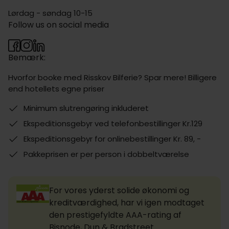
Lørdag - søndag 10-15
Follow us on social media
Bemærk:
Hvorfor booke med Risskov Bilferie? Spar mere! Billigere
end hotellets egne priser
Minimum slutrengøring inkluderet
Ekspeditionsgebyr ved telefonbestillinger Kr.129
Ekspeditionsgebyr for onlinebestillinger Kr. 89, -
Pakkeprisen er per person i dobbeltværelse
For vores yderst solide økonomi og
kreditværdighed, har vi igen modtaget
den prestigefyldte AAA-rating af
Bisnode, Dun & Bradstreet.