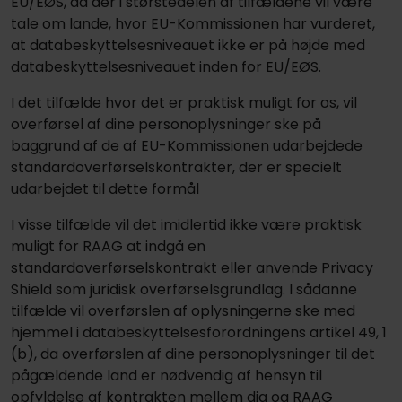
EU/EØS, da der i størstedelen af tilfældene vil være
tale om lande, hvor EU-Kommis­sio­nen har vurderet,
at databeskyttelsesniveauet ikke er på højde med
databeskyttelsesniveauet inden for EU/EØS.
I det tilfælde hvor det er praktisk muligt for os, vil
overførsel af dine personoplysninger ske på
baggrund af de af EU-Kommissionen udarbejdede
standardoverførselskontrakter, der er specielt
udarbejdet til dette formål
I visse tilfælde vil det imidlertid ikke være praktisk
muligt for RAAG at indgå en
standardoverførselskontrakt eller anvende Privacy
Shield som juridisk overførselsgrundlag. I sådanne
tilfælde vil overførslen af oplysningerne ske med
hjemmel i databeskyttelsesforordningens artikel 49, 1
(b), da overførslen af dine personoplysninger til det
pågældende land er nødvendig af hensyn til
opfyldelse af kontrakten mellem dig og RAAG