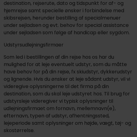
destination, rejserute, dato og tidspunkt for af- og
hjemrejse samt specielle ønsker i forbindelse med
skibsrejsen, herunder bestilling af specialmenuer
under sejladsen og evt. behov for special assistance
under sejladsen som følge af handicap eller sygdom.
Udstyrsudlejningsfirmaer
Som led i bestillingen af din rejse hos os har du
mulighed for at leje eventuelt udstyr, som du måtte
have behov for på din rejse, fx skiudstyr, dykkerudstyr
og lignende. Hvis du ønsker at leje sådant udstyr, vil vi
videregive oplysningerne til det firma på din
destination, som du skal leje udstyret hos. Til brug for
udstyrsleje videregiver vi typisk oplysninger til
udlejningsfirmaet om fornavn, mellemnavn(e),
efternavn, typen af udstyr, afhentningssted,
lejeperiode samt oplysninger om højde, vægt, tøj- og
skostørrelse.