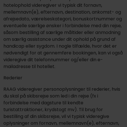
hotelophold videregiver vi typisk dit fornavn,
mellemnavn(e), efternavn, destination, ankomst- og
afrejsedato, værelseskategori, bonuskortnummer og
eventuelle særlige ønsker i forbindelse med din rejse,
såsom bestilling af særlige måltider eller anmodning
om særlig assistance under dit ophold på grund af
handicap eller sygdom. I nogle tilfælde, hvor det er
nødvendigt for at gennemføre bookingen, kan vi også
videregive dit telefonnummer og/eller din e-
mailadresse til hotellet.
Rederier
RAAG videregiver personoplysninger til rederier, hvis
du skal på skibsrejse som led i din rejse (fx i
forbindelse med dagsture til kendte
turistattraktioner, krydstogt mv). Til brug for
bestilling af din skibsrejse, vil vi typisk videregive
oplysninger om fornavn, mellemnavn(e), efternavn,