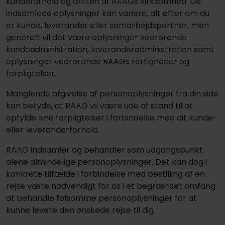
kundeforhold og driften af RAAGs virksomhed. De
indsamlede oplysninger kan variere, alt efter om du
er kunde, leverandør eller samarbejdspartner, men
generelt vil det være oplysninger vedrørende
kundeadministration, leverandøradministration samt
oplysninger vedrørende RAAGs rettigheder og
forpligtelser.
Manglende afgivelse af personoplysninger fra din side
kan betyde, at RAAG vil være ude af stand til at
opfylde sine forpligtelser i forbindelse med dit kunde-
eller leverandørforhold.
RAAG indsamler og behandler som udgangspunkt
alene almindelige personoplysninger. Det kan dog i
konkrete tilfælde i forbindelse med bestilling af en
rejse være nødvendigt for os i et begrænset omfang
at behandle følsomme personoplysninger for at
kunne levere den ønskede rejse til dig.