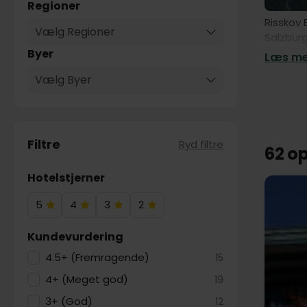
Regioner
Risskov 
Vælg Regioner
Salzburg
nydes i 
Byer
Læs mer
Salzburg
Vælg Byer
også et
Salzbur
slugter
Krimmler
Filtre
Ryd filtre
62 o
med den 
aktiv fe
Hotelstjerner
I den ve
5
4
3
2
vidunder
5
4
3
2
imponer
Hotelstjerner
Hotelstjerner
Hotelstjerner
Hotelstjerner
Kundevurdering
Den gaml
middelal
4.5+ (Fremragende)
15
sommer
4+ (Meget god)
19
Mellem 
3+ (God)
12