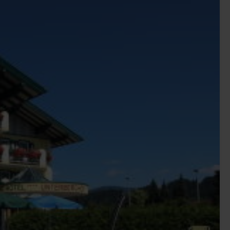
slapningsmuligheder ved søer eller i bjergene. Om
skøn destination til en alternativ badeferie. De
ns de sneklædte bjerge om vinteren byder på
pændende oplevelser. Oplev regionsbyen Graz, glædens
le tider. Den gamle bydel blev udnævnt til europæisk
pleve. Nord for byen er der bjerge og enge til vandre-
te østrigske vine produceres. Fortryllende slotte pryder
ræskarolie "Det Grønne Guld" fra Steiermark.
7 største by i Europa og er derfor en rigtig god
er er mange imponerende bygninger tilbage fra
lalderligt præg. I kan tage på besøg I Wien Zoo, der er
som er på UNESCOs verdensarvsliste eller det smukke
 og kigge nærmere på de mange shoppinggader som
e eller storbyferie, så kan Østrig tilbyde den perfekte
en fra toppen eller kør forbi spejlblanke søer og små
ets hovedstad Wien. Afslapning og idyl er kodeordene for