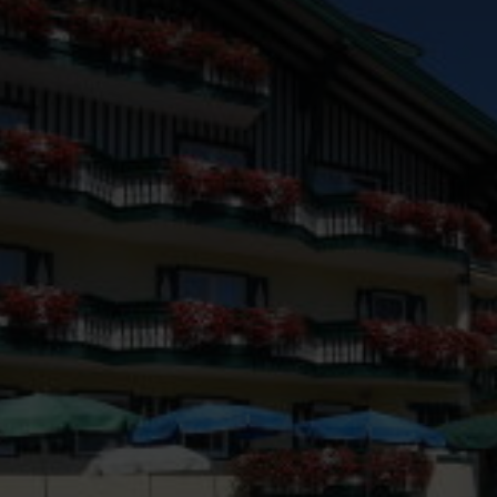
rg. Det varierede landskab tilbyder mange aktivitets- og af
n er smukke Bodensee og de mange andre søer i området en 
bjerge om sommeren er oplagt til vandre- og cykelture. Me
rlange skipister og smukke langrendsspor.
s sydøstlige region, Steiermark, finder I også et væld af s
d, hvor en middelalderlig stemning fører jer tilbage til gam
vedstad i 2003. Omgivelserne omkring Graz er også værd at o
ture. Syd for byen ligger de varme kilder og også her de kend
kke landskab mod øst og mod vest fremstilles det berømte g
rdøstlige Østrig finder I landets hovedstad Wien. Byen er den 
ion for en storbyferie. En del af charmen ved Wien er, at d
tiden, som stadig er bevaret og dermed giver byen et midde
 ældste zoologiske have. I kan besøge slottet Schönbrunn, 
 Belvedere Slot. I kan også vandre gennem Wiens centrum
strasse, Graben eller Kohlmarkt.
m I søger en aktiv ferie, ferie med børn, slotsferie, naturferi
 Tag på vandretur i de smukke østrigske bjerge og nyd udsigt
 i de høje bjerge. Besøg Mozarts fødeby Salzburg eller land