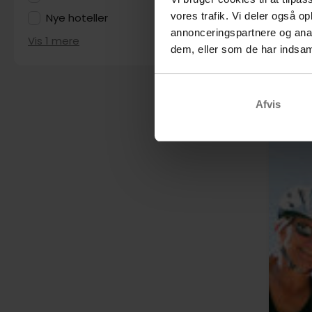
vores trafik. Vi deler også 
Nye hoteller
1
annonceringspartnere og anal
Vis 1 mere
dem, eller som de har indsaml
Afvis