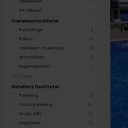
en ferie 
Helpension
1
Alt inklusivt
1
Værelsesfaciliteter
Babysenge
8
Balkon
33
Værelser i stueetage
13
Aircondition
2
Rygerværelser
1
Vis 1 mere
Hotellets faciliteter
Parkering
61
Gratis parkering
54
Gratis WiFi
59
Legeplads
22