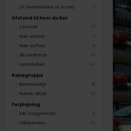
Vorarlbe
2+ (Anmeldelse af score)
2
sommere
grønne 
Afstand til hvor du bor
kilomete
Centralt
17
I Østrig
Nær strand
2
hovedsta
kulturho
Nær sø/hav
8
og cykel
Ski faciliteter
41
det smu
Landskabet
54
I det no
Rejsegruppe
destinat
storheds
Børnevenligt
18
verdens
Hunde tilladt
22
gotiske
Kärntner
Forplejning
Uanset o
Inkl. morgenmad
8
løsning.
Halvpension
53
alpebyer