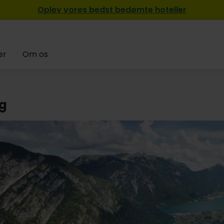
Oplev vores bedst bedømte hoteller
er
Om os
ig