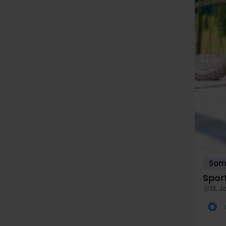
Somm
Spor
St. 