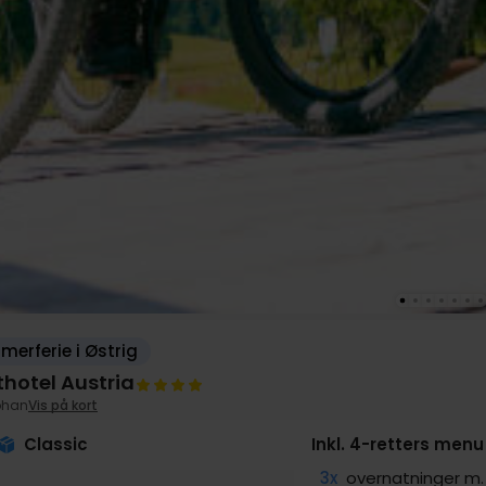
erferie i Østrig
thotel Austria
Johan
Vis på kort
Classic
Inkl. 4-retters menu
3x
overnatninger 