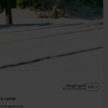
Meget god
4.5
/ 5
85 anmeldelser
 & cykler
m. morgenmad