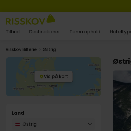
Tilbud
Destinationer
Tema ophold
Hoteltyp
Risskov Bilferie
Østrig
Østr
Vis på kort
Land
Østrig