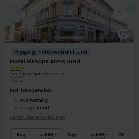
Hyggeligt hotel centralt i Lund
Hotel Bishops Arms Lund
Meget god
73 anmeldelser
4.2
/ 5
Lund
Inkl. halvpension
1x
overnatning
1x
morgenmad
1x
middag (kokkens valg)
Se alt, der er inkluderet
∞
Gratis internet
∞
Central beliggenhed
Aug
599,-
Sep
599,-
Okt
pp
pp