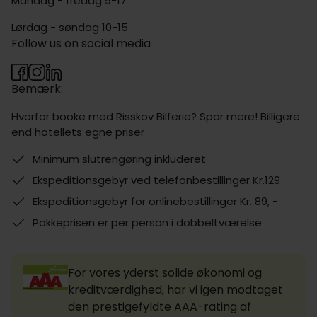
Mandag - fredag 9-17
Lørdag - søndag 10-15
Follow us on social media
Bemærk:
Hvorfor booke med Risskov Bilferie? Spar mere! Billigere
end hotellets egne priser
Minimum slutrengøring inkluderet
Ekspeditionsgebyr ved telefonbestillinger Kr.129
Ekspeditionsgebyr for onlinebestillinger Kr. 89, -
Pakkeprisen er per person i dobbeltværelse
For vores yderst solide økonomi og
kreditværdighed, har vi igen modtaget
den prestigefyldte AAA-rating af