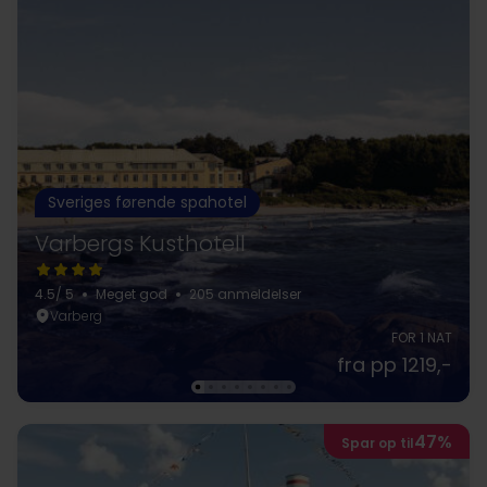
Sveriges førende spahotel
Varbergs Kusthotell
4.5
/ 5
Meget god
205 anmeldelser
Varberg
FOR 1 NAT
fra pp 1219,-
47%
Spar op til