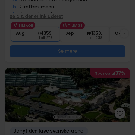
1x
2-retters menu
1x
dagens hovedret
Se alt, der er inkluderet
2x
kaffe/te og kage
FÅ TILBAGE
FÅ TILBAGE
2x
Adgang til spa afdeling
Aug
1359,-
Sep
1359,-
Okt
pp
pp
I alt 2718,-
I alt 2718,-
Se mere
37%
Spar op til
Udnyt den lave svenske krone!