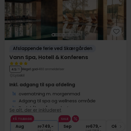
Afslappende ferie ved Skærgården
Vann Spa, Hotell & Konferens
Meget god
480 anmeldelser
4.5
/ 5
Lysekil
Inkl. adgang til spa afdeling
1x
overnatning m. morgenmad
∞
Adgang til spa og wellness område
1x
Badekåbe på værelset
Se alt, der er inkluderet
1x
kaffe to go
FÅ TILBAGE
SALE
∞
Gratis internet
Aug
749,-
Sep
679,-
Okt
pp
pp
I alt 1498,-
I alt 1358,-