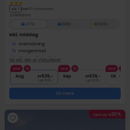
God
370 anmeldelser
4.0
/ 5
Olofström
479,-
689,-
1019,-
Inkl. middag
1x
overnatning
1x
morgenmad
1x
dagens hovedret
Se alt, der er inkluderet
∞
Gratis parkering
SALE
SALE
SALE
∞
Gratis internet
Aug
539,-
Sep
539,-
Okt
pp
pp
I alt 1078,-
I alt 1078,-
Se mere
20%
Spar op til