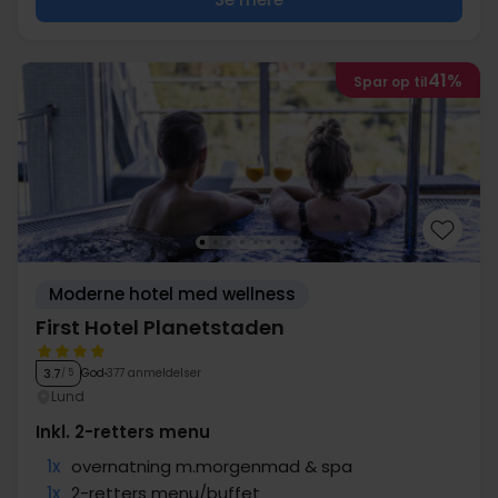
41%
Spar op til
Moderne hotel med wellness
First Hotel Planetstaden
God
377 anmeldelser
3.7
/ 5
Lund
Inkl. 2-retters menu
1x
overnatning m.morgenmad & spa
1x
2-retters menu/buffet