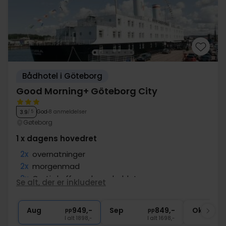
Bådhotel i Göteborg
Good Morning+ Göteborg City
God
8 anmeldelser
3.9
/ 5
Gøteborg
1 x dagens hovedret
2x
overnatninger
2x
morgenmad
2x
Gratis kaffe under opholdet
Se alt, der er inkluderet
1x
dagens hovedret
1x
1 velkomstdrink
Aug
949,-
Sep
849,-
Okt
pp
pp
I alt 1898,-
I alt 1698,-