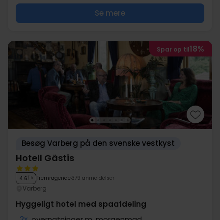
Se mere
18%
Spar op til
Besøg Varberg på den svenske vestkyst
Hotell Gästis
Fremragende
379 anmeldelser
4.6
/ 5
Varberg
Hyggeligt hotel med spaafdeling
2x
overnatninger m. morgenmad