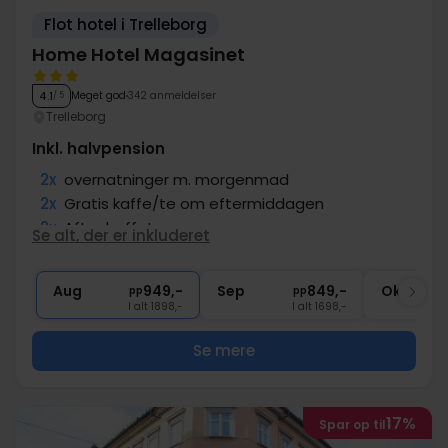
Flot hotel i Trelleborg
Home Hotel Magasinet
Meget god
342 anmeldelser
4.1
/ 5
Trelleborg
Inkl. halvpension
2x
overnatninger m. morgenmad
2x
Gratis kaffe/te om eftermiddagen
2x
Aftenbuffet
Se alt, der er inkluderet
∞
Central beliggenhed
∞
Gratis internet
Aug
949,-
Sep
849,-
Okt
pp
pp
I alt 1898,-
I alt 1698,-
Se mere
17%
Spar op til