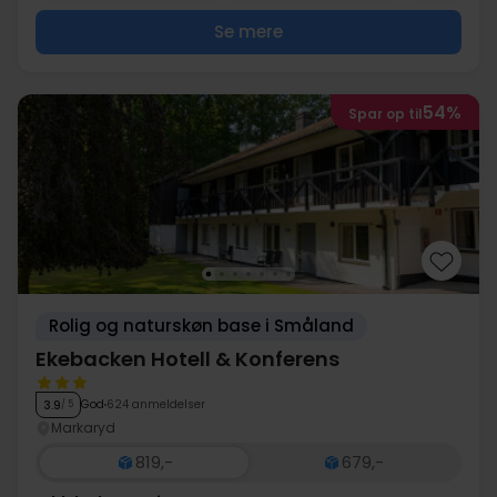
Se mere
54%
Spar op til
Rolig og naturskøn base i Småland
Ekebacken Hotell & Konferens
God
624 anmeldelser
3.9
/ 5
Markaryd
819,-
679,-