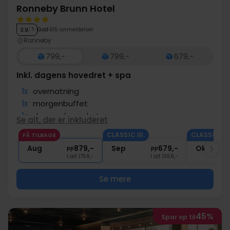
Ronneby Brunn Hotel
God
915 anmeldelser
3.9
/ 5
Ronneby
799,-
799,-
679,-
Inkl. dagens hovedret + spa
1x
overnatning
1x
morgenbuffet
1x
dagens hovedret
Se alt, der er inkluderet
1x
Adgang til spa afdeling
CLASSIC III.
CLASSIC III.
FÅ TILBAGE
∞
Brug af indendørs pool og wellness
Aug
879,-
Sep
679,-
Okt
pp
pp
I alt 1758,-
I alt 1358,-
Se mere
45%
Spar op til