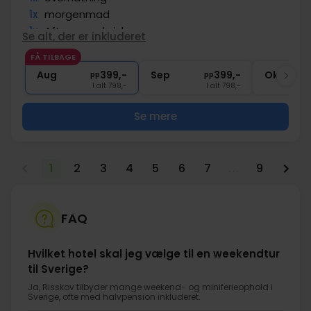
1x
morgenmad
1x
Aftenssandwich
Se alt, der er inkluderet
1x
1 glas vin
FÅ TILBAGE
∞
Adgang til sauna og fitness
Aug
399,-
Sep
399,-
Okt
pp
pp
I alt 798,-
I alt 798,-
Se mere
1
2
3
4
5
6
7
...
9
FAQ
Hvilket hotel skal jeg vælge til en weekendtur
til Sverige?
Ja, Risskov tilbyder mange weekend- og miniferieophold i
Sverige, ofte med halvpension inkluderet.