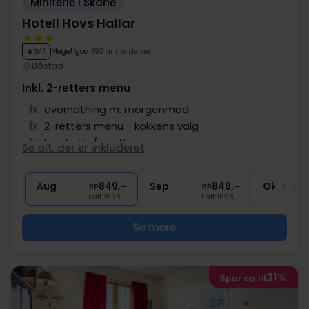
Miniferie i Skåne
Hotell Hovs Hallar
Meget god
493 anmeldelser
4.3
/ 5
Båstad
Inkl. 2-retters menu
1x
overnatning m. morgenmad
1x
2-retters menu - kokkens valg
1x
kop kaffe/te efter middagen
Se alt, der er inkluderet
∞
Adgang til jacuzzi og sauna
∞
Gratis parkering
Aug
849,-
Sep
849,-
Okt
pp
pp
I alt 1698,-
I alt 1698,-
Se mere
31%
Spar op til