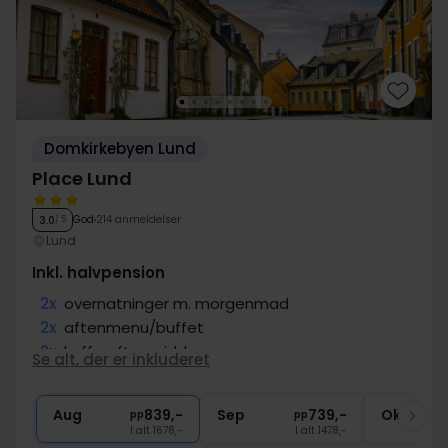
Domkirkebyen Lund
Place Lund
God
214 anmeldelser
3.0
/ 5
Lund
Inkl. halvpension
2x
overnatninger m. morgenmad
2x
aftenmenu/buffet
2x
kaffe efter middagen
Se alt, der er inkluderet
1x
dessert
∞
Gratis internet
Aug
839,-
Sep
739,-
Okt
pp
pp
I alt 1678,-
I alt 1478,-