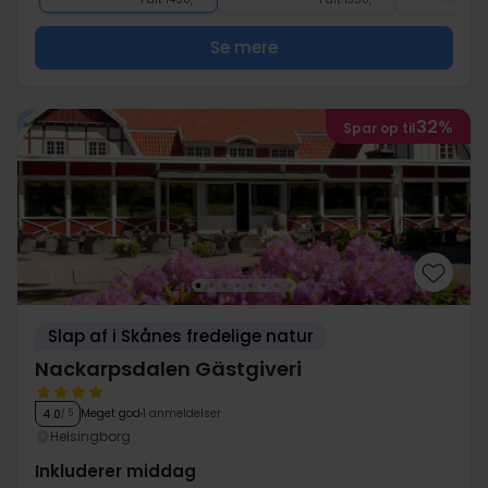
Se mere
32%
Spar op til
Slap af i Skånes fredelige natur
Nackarpsdalen Gästgiveri
Meget god
1 anmeldelser
4.0
/ 5
Helsingborg
Inkluderer middag