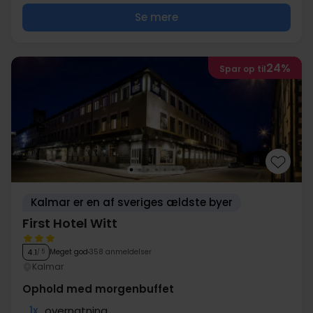
Se mere
24%
Spar op til
Kalmar er en af sveriges ældste byer
First Hotel Witt
Meget god
358 anmeldelser
4.1
/ 5
Kalmar
Ophold med morgenbuffet
1x
overnatning