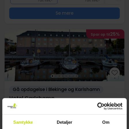
I alt 1198,-
I alt 1198,-
Se mere
25%
Spar op til
Gå opdagelse i Blekinge og Karlshamn
Hotel Carlshamn
Meget god
372 anmeldelser
4.3
/ 5
Karlshamn
Samtykke
Detaljer
Om
Inkl. 2-retters menu