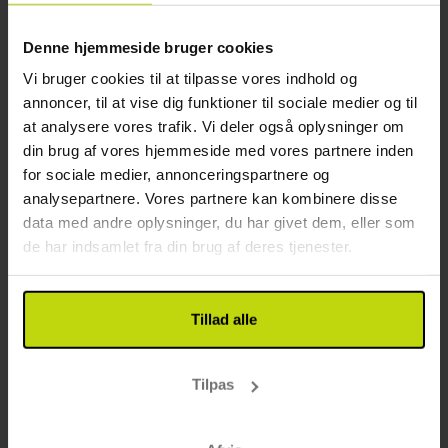
2x
overnatninger
2x
morgenbuffet
Denne hjemmeside bruger cookies
2x
2-retters menu
Se alt, der er inkluderet
Vi bruger cookies til at tilpasse vores indhold og
∞
Adgang til motion og relaxområde
annoncer, til at vise dig funktioner til sociale medier og til
SALE
SALE
∞
Gratis wifi
at analysere vores trafik. Vi deler også oplysninger om
Aug
1219,-
Sep
1219,-
Okt
pp
pp
I alt 2438,-
I alt 2438,-
din brug af vores hjemmeside med vores partnere inden
for sociale medier, annonceringspartnere og
Se mere
analysepartnere. Vores partnere kan kombinere disse
data med andre oplysninger, du har givet dem, eller som
de har indsamlet fra din brug af deres tjenester.
31%
Spar op til
Tillad alle
Tilpas