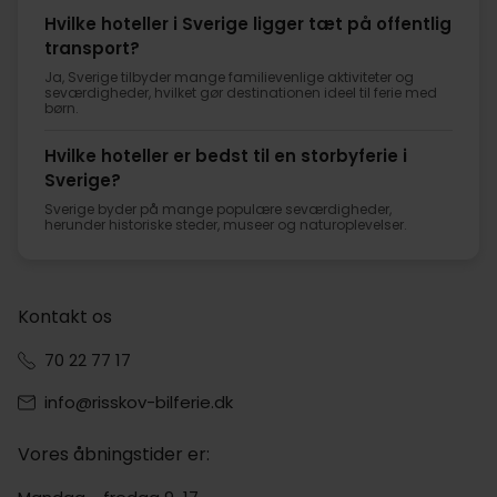
Hvilke hoteller i Sverige ligger tæt på offentlig
transport?
Ja, Sverige tilbyder mange familievenlige aktiviteter og
seværdigheder, hvilket gør destinationen ideel til ferie med
børn.
Hvilke hoteller er bedst til en storbyferie i
Sverige?
Sverige byder på mange populære seværdigheder,
herunder historiske steder, museer og naturoplevelser.
Kontakt os
70 22 77 17
info@risskov-bilferie.dk
Vores åbningstider er: