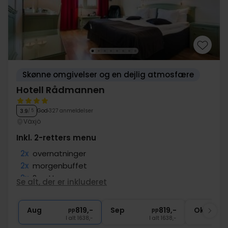
Skønne omgivelser og en dejlig atmosfære
Hotell Rådmannen
God
327 anmeldelser
3.9
/ 5
Växjö
Inkl. 2-retters menu
2x
overnatninger
2x
morgenbuffet
2x
2-retters menu
Se alt, der er inkluderet
∞
Gratis internet
∞
Central beliggenhed
Aug
819,-
Sep
819,-
Okt
pp
pp
I alt 1638,-
I alt 1638,-