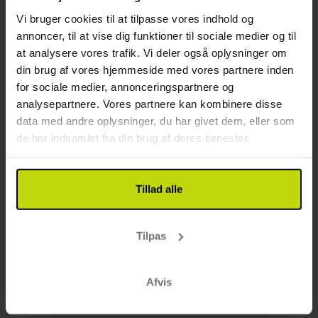
Vi bruger cookies til at tilpasse vores indhold og
GOD PRIS!
annoncer, til at vise dig funktioner til sociale medier og til
at analysere vores trafik. Vi deler også oplysninger om
din brug af vores hjemmeside med vores partnere inden
for sociale medier, annonceringspartnere og
analysepartnere. Vores partnere kan kombinere disse
data med andre oplysninger, du har givet dem, eller som
de har indsamlet fra din brug af deres tjenester.
Historisk perle
Ronnums Herrgård
Tillad alle
Meget god
118 anmeldelser
4.2
/ 5
Trollhättan
Tilpas
Inkl. 1 x dagens hovedret
2x
overnatning m. morgenmad
Afvis
1x
dagens hovedret
1x
kaffe/te med sødt på ankomstdagen
Se alt, der er inkluderet
∞
Adgang til jacuzzi og sauna