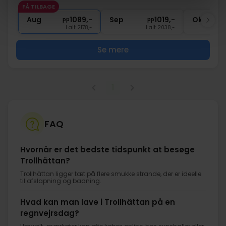
FÅ TILBAGE
2x
Gratis parkering
Aug
1089,-
Sep
1019,-
Okt
pp
pp
I alt 2178,-
I alt 2038,-
Se mere
1
FAQ
Hvornår er det bedste tidspunkt at besøge
Trollhättan?
Trollhättan ligger tæt på flere smukke strande, der er ideelle
til afslapning og badning.
Hvad kan man lave i Trollhättan på en
regnvejrsdag?