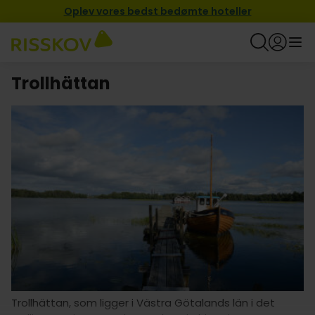
Oplev vores bedst bedømte hoteller
Trollhättan
Trollhättan, som ligger i Västra Götalands län i det