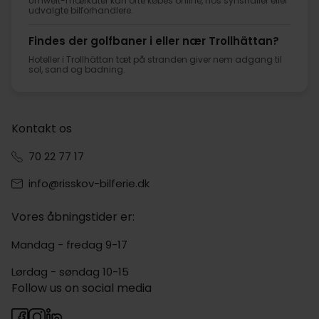
Umwelt-mærkater kan ofte købes online, hos synshaller eller
udvalgte bilforhandlere.
Findes der golfbaner i eller nær Trollhättan?
Hoteller i Trollhättan tæt på stranden giver nem adgang til
sol, sand og badning.
Kontakt os
70 22 77 17
info@risskov-bilferie.dk
Vores åbningstider er:
Mandag - fredag 9-17
Lørdag - søndag 10-15
Follow us on social media