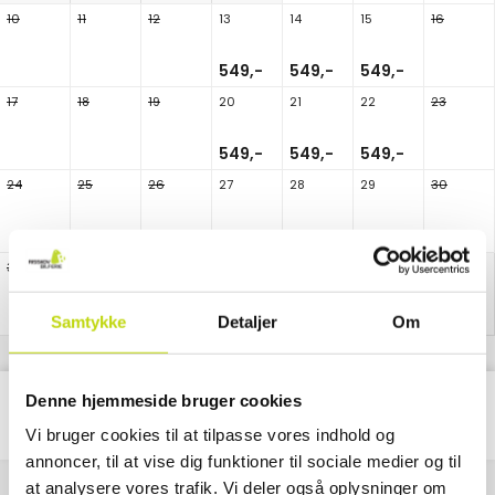
10
11
12
13
14
15
16
549,-
549,-
549,-
17
18
19
20
21
22
23
549,-
549,-
549,-
24
25
26
27
28
29
30
549,-
549,-
549,-
31
Samtykke
Detaljer
Om
Denne hjemmeside bruger cookies
Classic
Alle
Pakke
Nætter
Vi bruger cookies til at tilpasse vores indhold og
annoncer, til at vise dig funktioner til sociale medier og til
at analysere vores trafik. Vi deler også oplysninger om