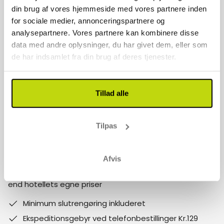
Kontakt os
din brug af vores hjemmeside med vores partnere inden
for sociale medier, annonceringspartnere og
70 22 77 17
analysepartnere. Vores partnere kan kombinere disse
data med andre oplysninger, du har givet dem, eller som
info@risskov-bilferie.dk
de har indsamlet fra din brug af deres tjenester.
Vores åbningstider er:
Mandag - fredag 9-17
Tillad alle
Lørdag - søndag 10-15
Follow us on social media
Tilpas
Bemærk:
Afvis
Hvorfor booke med Risskov Bilferie? Spar mere! Billigere
end hotellets egne priser
Minimum slutrengøring inkluderet
Ekspeditionsgebyr ved telefonbestillinger Kr.129