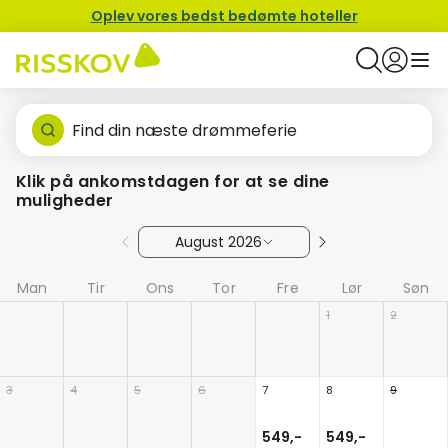
Oplev vores bedst bedømte hoteller
Find din næste drømmeferie
Klik på ankomstdagen for at se dine
muligheder
August 2026
Man
Tir
Ons
Tor
Fre
Lør
Søn
1
2
3
4
5
6
7
8
9
549,-
549,-