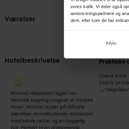
vores trafik. Vi deler også 
annonceringspartnere og anal
Værelser
dem, eller som de har indsaml
Afvis
Hotelbeskrivelse
Praktiske 
Check ind kl.:
Check ud inden
Døgnåben
Novotel Hildesheim ligger i en
historisk bygning omgivet af smukke
haver. Hotellet byder på stilfulde
værelser, en indbydende restaurant
med lokale retter og en hyggelig
bar. Perfekt til en afslappende