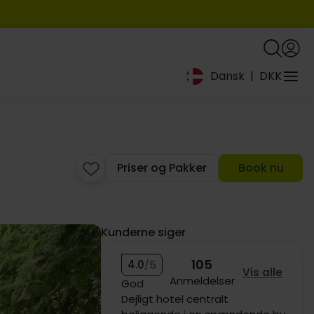
479,-
Dansk
|
DKK
Priser og Pakker
Book nu
Kunderne siger
105
4.0
/5
Vis alle
Anmeldelser
God
Dejligt hotel centralt