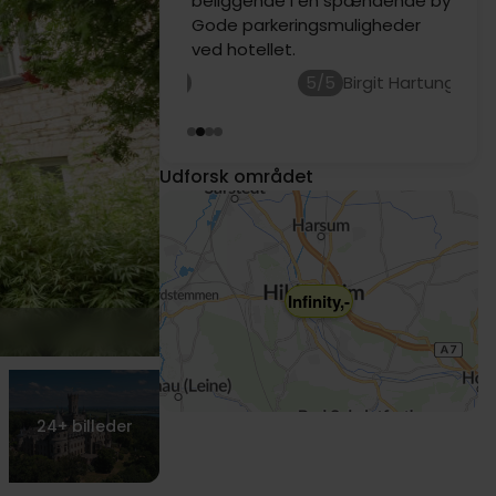
beliggende i en spændende by.
549,-
Gode parkeringsmuligheder
ved hotellet.
5/5
Birgit Hartung
Udforsk området
Infinity,-
24+
billeder