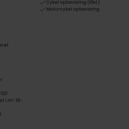
Cykel opbevaring (låst)
Motorcykel opbevaring
eret
er
 120
t i m²: 16-
0