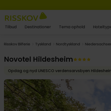
Tilbud
Destinationer
Tema ophold
Hoteltyp
Risskov Bilferie
Tyskland
Nordtyskland
Niedersachse
Novotel Hildesheim
Opdag og nyd UNESCO verdensarvsbyen Hildeshei