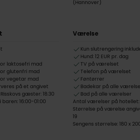
(Hannover)
t
Værelse
t
Kun slutrengøring inklud
Hund: 12 EUR pr. dag
or laktosefri mad
TV på værelset
or glutenfri mad
Telefon på værelset
for vegetar mad
Føntørrer
veres på et angivet
Badekar på alle værels
 Risskovs gæster: 18:30
Bad på alle værelser
i baren: 16:00-01:00
Antal værelser på hotellet:
Størrelse på værelse angive
19
Sengens størrelse: 180 x 20