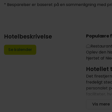
* Besparelser er baseret på en sammenligning med pris
Hotelbeskrivelse
Populære f
Restauran
Se kalender
Oplev den his
hjertet af Ni
Hotellet 
Det firestjer
fredeligt ste
personalet p
faciliteter, 
har sit eget 
Vis mere
morgenmad, o