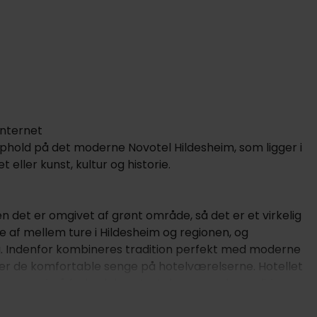
internet
ophold på det moderne Novotel Hildesheim, som ligger i
eller kunst, kultur og historie.
 det er omgivet af grønt område, så det er et virkelig
pe af mellem ture i Hildesheim og regionen, og
. Indenfor kombineres tradition perfekt med moderne
eller de komfortable senge på hotelværelserne. Hotellet
kke mangel på forkælelse: start dagen med en solid
rnationale retter. Endelig kan du afslutte dagen med