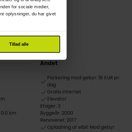
nden for sociale medier,
e oplysninger, du har givet
Tillad alle
Andet
Parkering mod gebyr: 16 EUR pr.
dag
Gratis internet
 km
Elevator
Etager: 3
 0.0 km
Byggeår: 2000
Renoveret: 2017
Opladning af elbil: Mod gebyr