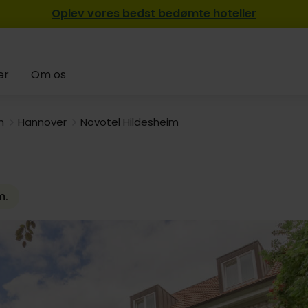
Oplev vores bedst bedømte hoteller
er
Om os
n
Hannover
Novotel Hildesheim
m.