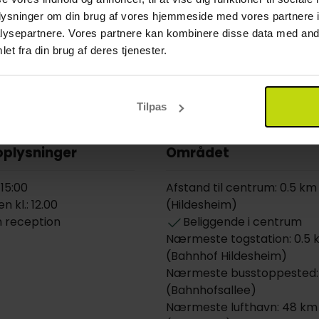
oplysninger om din brug af vores hjemmeside med vores partnere i
ysepartnere. Vores partnere kan kombinere disse data med andr
et fra din brug af deres tjenester.
Tilpas
oplysninger
Området
 15:00
Afstand til centrum: 0.5 km
 kl.: 12.00
(Hildesheim)
 reception
Beliggende i centrum
Nærmeste togstation: 0.5
(Bahnhof Hildesheim)
Nærmeste busstoppested:
(Bahnhofsallee)
Nærmeste lufthavn: 48 km