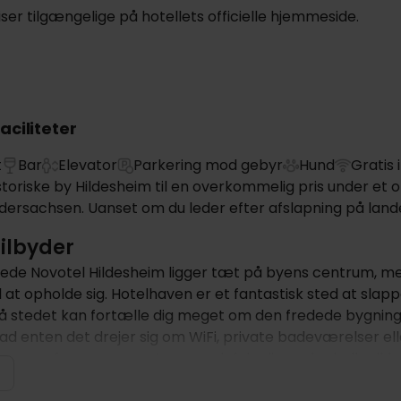
er tilgængelige på hotellets officielle hjemmeside.
aciliteter
t
Bar
Elevator
Parkering mod gebyr
Hund
Gratis 
toriske by Hildesheim til en overkommelig pris under et 
edersachsen. Uanset om du leder efter afslapning på landet 
tilbyder
nede Novotel Hildesheim ligger tæt på byens centrum, men
d at opholde sig. Hotelhaven er et fantastisk sted at slap
å stedet kan fortælle dig meget om den fredede bygning
hvad enten det drejer sig om WiFi, private badeværelser 
legerum for yngre gæster, og selvfølgelig er der heller i
g om aftenen vil du blive forkælet med regionale og inte