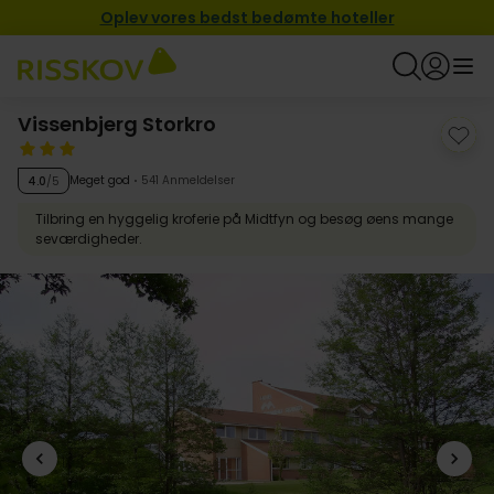
Oplev vores bedst bedømte hoteller
Vissenbjerg Storkro
Meget god
541 Anmeldelser
4.0
/5
Tilbring en hyggelig kroferie på Midtfyn og besøg øens mange
seværdigheder.