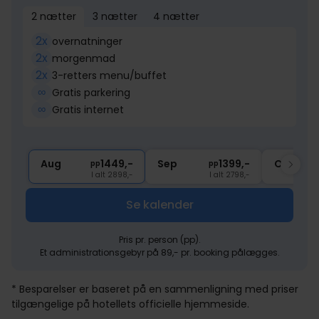
2 nætter
3 nætter
4 nætter
2x
overnatninger
2x
morgenmad
2x
3-retters menu/buffet
∞
Gratis parkering
∞
Gratis internet
Aug
1449,-
Sep
1399,-
Okt
pp
pp
I alt 2898,-
I alt 2798,-
Se kalender
Pris pr. person (pp).
Et administrationsgebyr på 89,- pr. booking pålægges.
* Besparelser er baseret på en sammenligning med priser
tilgængelige på hotellets officielle hjemmeside.