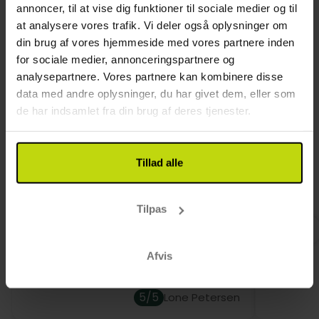
er der udsigt ud over de omgivende naturområder.
annoncer, til at vise dig funktioner til sociale medier og til
Der er gratis internet på værelserne. Hvis I
at analysere vores trafik. Vi deler også oplysninger om
Hund: 120 DKK pr. dag
medbringer hund, vil I automatisk få tildelt et
din brug af vores hjemmeside med vores partnere inden
Mulighed for rygerværelser
rygerværelse.
for sociale medier, annonceringspartnere og
Kun slutrengøring inkluderet
analysepartnere. Vores partnere kan kombinere disse
data med andre oplysninger, du har givet dem, eller som
Kundeanmeldelser
de har indsamlet fra din brug af deres tjenester.
Tillad alle
Vi havde et dejligt ophold. Godt og
Super op
Tilpas
smilende personale. Vi kommer igen
Afvis
5/5
Lone Petersen