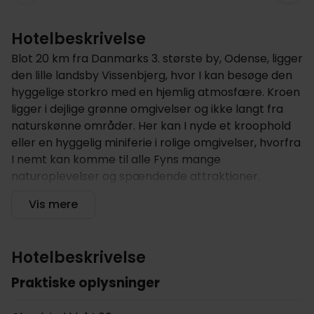
Hotelbeskrivelse
Blot 20 km fra Danmarks 3. største by, Odense, ligger
den lille landsby Vissenbjerg, hvor I kan besøge den
hyggelige storkro med en hjemlig atmosfære. Kroen
ligger i dejlige grønne omgivelser og ikke langt fra
naturskønne områder. Her kan I nyde et kroophold
eller en hyggelig miniferie i rolige omgivelser, hvorfra
I nemt kan komme til alle Fyns mange
naturoplevelser og spændende attraktioner.
Hotellet tilbyder
Vis mere
Hotel Vissenbjerg Storkro er et af den lille landsbys
vartegn og kroen har budt gæster velkommen i
Hotelbeskrivelse
mange år. Kroen har en filosofi, der hedder; glade
medarbejdere skaber gode miljøer og en god
Praktiske oplysninger
service i dagligdagen. På hotellets restaurant
serveres der årstidens specialiteter tillavet med