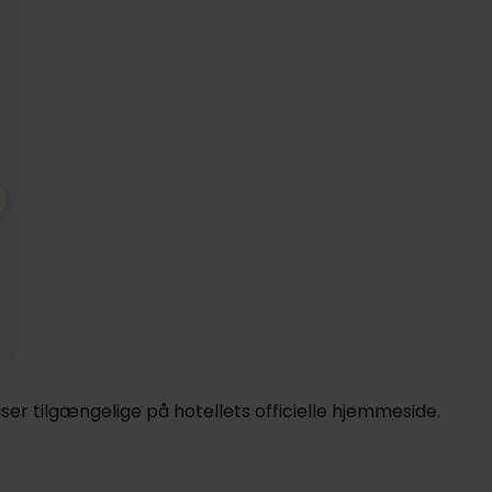
1329,-
Nov
1279,-
Dec
1279,-
Ja
pp
pp
pp
I alt 2658,-
I alt 2558,-
I alt 2558,-
er tilgængelige på hotellets officielle hjemmeside.