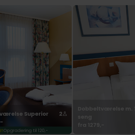
Dobbeltværelse m. 1
værelse Superior
2
seng
,-
fra 1279,-
Opgradering til 120,-