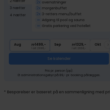
2 nætter
2x
overnatninger
2x
3 nætter
morgenbuffet
2x
3-retters menu/buffet
4 nætter
∞
Adgang til pool og sauna
∞
Gratis parkering ved hotellet
Aug
1499,-
Sep
1329,-
Okt
pp
pp
I alt 2998,-
I alt 2658,-
Se kalender
Pris pr. person (pp).
Et administrationsgebyr på 89,- pr. booking pålægges.
* Besparelser er baseret på en sammenligning med pris