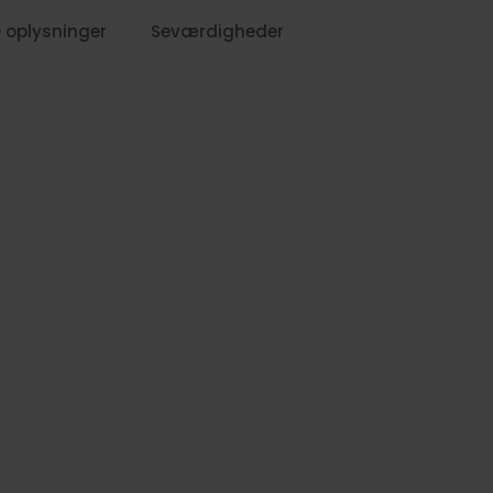
 oplysninger
Seværdigheder
1079,-
1299,-