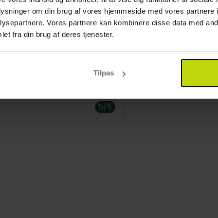
oplysninger om din brug af vores hjemmeside med vores partnere i
ysepartnere. Vores partnere kan kombinere disse data med andr
r over familieværelser, så det er oplagt at have børnene 
et fra din brug af deres tjenester.
enligt personale, mad og
Alt var super! Alt var
er finde et indendørs legeområde. Der er også en inden
 godt, bad og sauna dejlig.
Tilpas
5/5