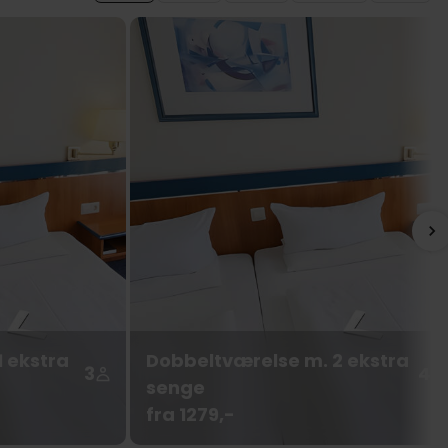
 ekstra
Dobbeltværelse m. 2 ekstra
3
4
senge
fra 1279,-