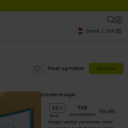
Dansk
|
DKK
Priser og Pakker
Book nu
Kunderne siger
709
3.6
/5
Vis alle
Anmeldelser
God
Alt var super! Alt var meget