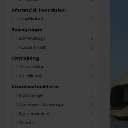
Afstand til hvor du bor
Landskabet
2
Rejsegruppe
Børnevenligt
2
Hunde tilladt
2
Forplejning
Halvpension
2
Alt inklusivt
1
Værelsesfaciliteter
Babysenge
1
Værelser i stueetage
3
Rygerværelser
1
Elevator
1