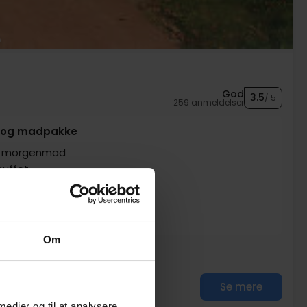
God
3.5
/ 5
259 anmeldelser
nu og madpakke
m. morgenmad
buffet
(til at tage med)
upon på 5 €
og sauna
Om
Se mere
 medier og til at analysere