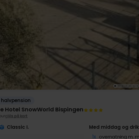
 halvpension
ne Hotel SnowWorld Bispingen
burg
Vis på kort
Classic I.
Med middag og drik
1x
overnatning m.