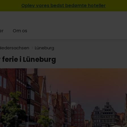
Oplev vores bedst bedømte hoteller
er
Om os
Niedersachsen
Lüneburg
 ferie i Lüneburg