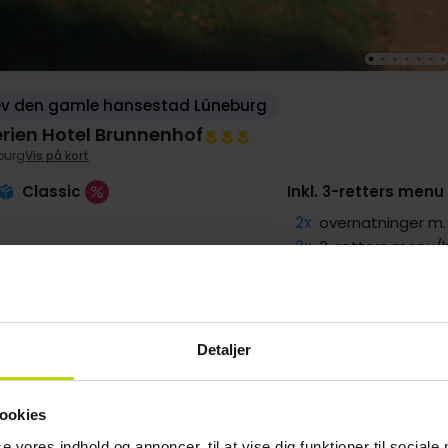
ev den gamle hansestad Lüneburg
Ferien Hotel Brunnenhof
burg
Vis på kort
Classic
Inkl. 3-retters me
2x
overnatninger 
2x
3-retters menu/
1x
lækker madpakke 
1x
Wellness værdik
2x
Adgang til pool 
Detaljer
LBAGE
SALE
SALE
g
979,-
Sep
929,-
Okt
799,-
pp
pp
pp
ookies
I alt 1958,-
I alt 1858,-
I alt 1598,-
se vores indhold og annoncer, til at vise dig funktioner til sociale