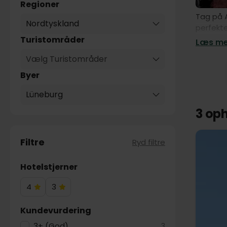
Regioner
Tag på A
Nordtyskland
perfekte
her!
Turistområder
Læs mer
Vælg Turistområder
Byer
Lüneburg
3 op
Filtre
Ryd filtre
Hotelstjerner
4
3
4
3
Hotelstjerner
Hotelstjerner
Kundevurdering
3+ (God)
3