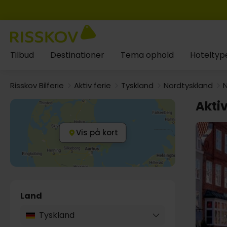
Tilbud
Destinationer
Tema ophold
Hoteltyp
Risskov Bilferie
Aktiv ferie
Tyskland
Nordtyskland
Aktiv
Vis på kort
Land
Tyskland