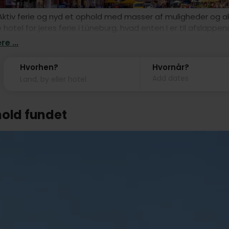
ktiv ferie og nyd et ophold med masser af muligheder og aktiv
 hotel for jeres ferie i Lüneburg, hvad enten I er til afslappe
e ...
Hvorhen?
Hvornår?
Add dates
hold fundet