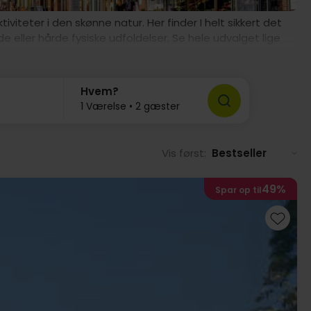
iteter i den skønne natur. Her finder I helt sikkert det
nde eller hårde fysiske udfoldelser. Se hele udvalget lige
Hvem?
1 Værelse • 2 gæster
Vis først:
Bestseller
49%
Spar op til