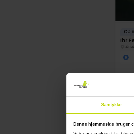
Opl
Ihr 
Lüne
Samtykke
FÅ TI
Au
Denne hjemmeside bruger c
Vi bruger cookies til at tilpas