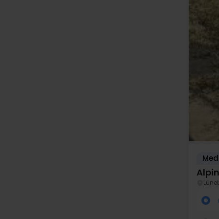
Med
Alpi
Lüne