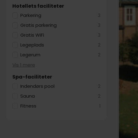
Hotellets faciliteter
Parkering
3
Gratis parkering
3
Gratis WiFi
3
Legeplads
2
Legerum
2
Vis 1 mere
Spa-faciliteter
Indendørs pool
2
Sauna
2
Fitness
1