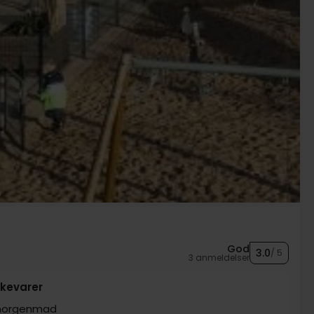
God
3.0
/ 5
3 anmeldelser
kevarer
 morgenmad