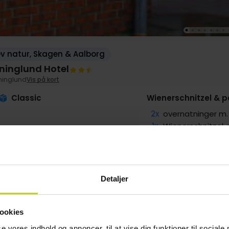
v natur, Skagen & Aalborg
ninglund Hotel
ninglund
Vis på kort
Classic
Wienerschnitzel & 
2x
overnatninger 
1x
Wienerschnitzel,
1x
3-retters menu/
2x
Sandwich og 1 fl.
2x
Gratis parkering 
Detaljer
g
1199,-
Sep
1099,-
Okt
1099,-
pp
pp
pp
ookies
I alt 2398,-
I alt 2198,-
I alt 2198,-
se vores indhold og annoncer, til at vise dig funktioner til sociale