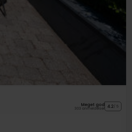
Meget god
4.2
/ 5
303 anmeldelser