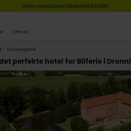
Oplev vores bedst bedømte hoteller
er
Om os
d
Dronninglund
det perfekte hotel for Bilferie i Dron