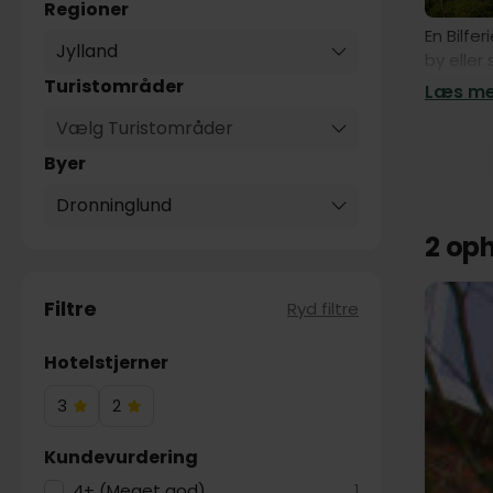
Regioner
En Bilfe
Jylland
by eller
Bilferie 
Turistområder
Læs mer
Vælg Turistområder
Byer
Dronninglund
2 op
Filtre
Ryd filtre
Hotelstjerner
3
2
3
2
Hotelstjerner
Hotelstjerner
Kundevurdering
4+ (Meget god)
1