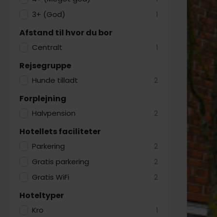
3+ (God)
1
Afstand til hvor du bor
Centralt
1
Rejsegruppe
Hunde tilladt
2
Forplejning
Halvpension
2
Hotellets faciliteter
Parkering
2
Gratis parkering
2
Gratis WiFi
2
Hoteltyper
Kro
1