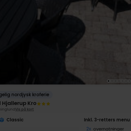
elig nordjysk kroferie
 Hjallerup Kro
ninglund
Vis på kort
Classic
Inkl. 3-retters menu
2x
overnatninger