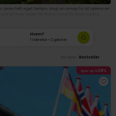
ne i jeres helt eget tempo, snup en omvej for at opleve en
ed en ferie i egen bil. Find et hotel for jeres næste
Hvem?
1 Værelse • 2 gæster
Vis først:
Bestseller
28%
Spar op til