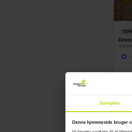
Ople
Dron
Dron
Samtykke
Au
Denne hjemmeside bruger c
Vi bruger cookies til at tilpas