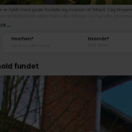
rie er fyldt med gode fordele og masser af frihed. Tag tinge
 seværdighed på vejen frem eller tilbage og nyd alle goderne v
i Dronninglund lige her!
e ...
Hvorhen?
Hvornår?
Add dates
hold fundet