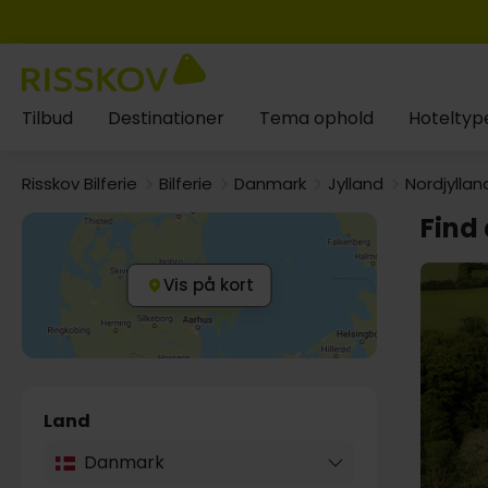
Tilbud
Destinationer
Tema ophold
Hoteltyp
Risskov Bilferie
Bilferie
Danmark
Jylland
Nordjyllan
Find 
Vis på kort
Land
Danmark