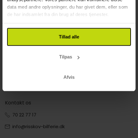
data med andre oplysninger, du har givet dem, eller som
Tilbyder hoteller i Udforsk naturen med en
de har indsamlet fra din brug af deres tjenester.
Cykelferie i Stralsund familieværelser?
Risskov tilbyder mange hoteller i Udforsk naturen med en
Cykelferie i Stralsund med værelser, der er velegnede til
familier med ét barn. Brug filteret for én ekstra seng.
Tillad alle
Skal jeg betale byskat eller turistskat ved
hotelophold i Udforsk naturen med en
Tilpas
Cykelferie i Stralsund?
Ja, Risskov tilbyder mange hoteller i Udforsk naturen med en
Cykelferie i Stralsund med familieværelser, der er designet til
Afvis
komfort og plads til hele familien.
Kontakt os
70 22 77 17
info@risskov-bilferie.dk