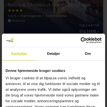
Relais & Chateaux Gutshaus Stolpe
4.5
/ 5
Fremragende
4 anmeldelser
Stralsund
FOR 2 NÆTTER
fra 1499,-
1
Samtykke
Detaljer
Om
FAQ
Denne hjemmeside bruger cookies
Hvilke hoteller i Udforsk naturen med en
Vi bruger cookies til at tilpasse vores indhold og
Cykelferie i Stralsund har værelser til familier
annoncer, til at vise dig funktioner til sociale medier og til
med ét barn?
at analysere vores trafik. Vi deler også oplysninger om
På nogle hoteller i Udforsk naturen med en Cykelferie i
din brug af vores hjemmeside med vores partnere inden
Stralsund kan børn bo gratis eller til reduceret pris, når de
for sociale medier, annonceringspartnere og
deler værelse med forældre. Børnerabatter fremgår af
hotelbeskrivelsen.
analysepartnere. Vores partnere kan kombinere disse