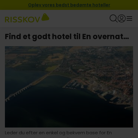
Oplev vores bedst bedømte hoteller
Find et godt hotel til En overnatning i Rudkøbing.
Leder du efter en enkel og bekvem base for En