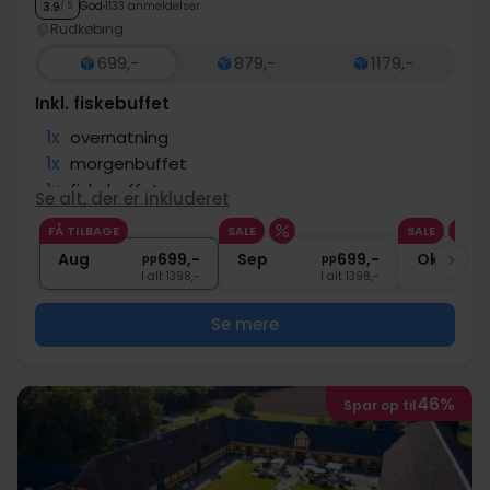
God
1133 anmeldelser
3.9
/ 5
Rudkøbing
699,-
879,-
1179,-
Inkl. fiskebuffet
1x
overnatning
1x
morgenbuffet
1x
fiskebuffet
Se alt, der er inkluderet
1x
kaffe/te og kage på ankomstdagen
FÅ TILBAGE
SALE
SALE
∞
Gratis internet og parkering
Aug
699,-
Sep
699,-
Okt
pp
pp
I alt 1398,-
I alt 1398,-
Se mere
46%
Spar op til