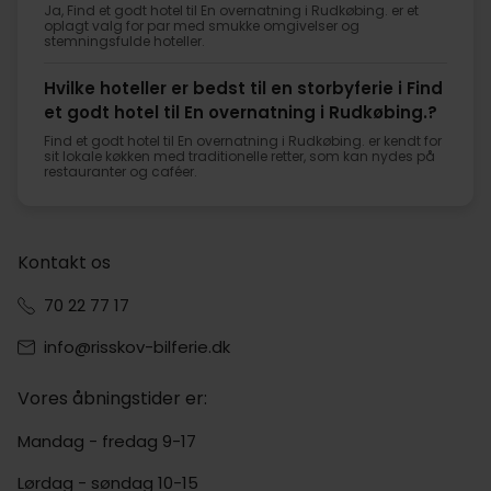
Ja, Find et godt hotel til En overnatning i Rudkøbing. er et
oplagt valg for par med smukke omgivelser og
stemningsfulde hoteller.
Hvilke hoteller er bedst til en storbyferie i Find
et godt hotel til En overnatning i Rudkøbing.?
Find et godt hotel til En overnatning i Rudkøbing. er kendt for
sit lokale køkken med traditionelle retter, som kan nydes på
restauranter og caféer.
Kontakt os
70 22 77 17
info@risskov-bilferie.dk
Vores åbningstider er:
Mandag - fredag 9-17
Lørdag - søndag 10-15