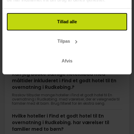
I alt 2198,-
I alt 2198,-
Se mere
Tillad alle
1
Tilpas
FAQ
Afvis
Kan jeg booke særlige hoteltilbud med
måltider inkluderet i Find et godt hotel til En
overnatning i Rudkøbing.?
Risskov tilbyder mange hoteller i Find et godt hotel til En
overnatning i Rudkøbing. med værelser, der er velegnede til
familier med ét barn. Brug filteret for én ekstra seng.
Hvilke hoteller i Find et godt hotel til En
overnatning i Rudkøbing. har værelser til
familier med to børn?