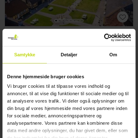
Romantisk landlig ferie på Langeland
Skrøbelev Gods
Samtykke
Detaljer
Om
Meget god
53 anmeldelser
4.2
/ 5
Rudkøbing
1099,-
699,-
Denne hjemmeside bruger cookies
Inkl. 1x 4-retters gastronomisk menu,
Vi bruger cookies til at tilpasse vores indhold og
rundvisning på godset og meget mere
annoncer, til at vise dig funktioner til sociale medier og til
1x
overnatning
at analysere vores trafik. Vi deler også oplysninger om
1x
lækker morgenbuffet
din brug af vores hjemmeside med vores partnere inden
1x
4-retters gastronomi oplevelse
for sociale medier, annonceringspartnere og
Se alt, der er inkluderet
∞
Rundvisning på Slottet
analysepartnere. Vores partnere kan kombinere disse
FÅ TILBAGE
SALE
∞
Gratis internet og parkering
data med andre oplysninger, du har givet dem, eller som
Aug
1099,-
Sep
1099,-
Okt
pp
pp
de har indsamlet fra din brug af deres tjenester.