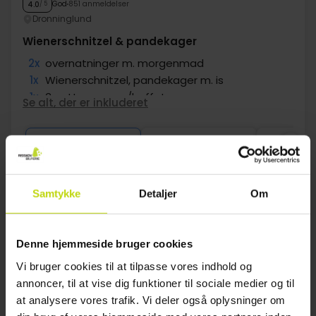
God
851 anmeldelser
4.0
/ 5
Dronninglund
Wienerschnitzel & pandekager
2x
overnatninger m. morgenmad
1x
Wienerschnitzel, pandekager m. is
1x
3-retters menu/buffet
Se alt, der er inkluderet
2x
Sandwich og 1 fl. vand
2x
Gratis parkering og internet
Aug
1199,-
Sep
1099,-
Okt
pp
pp
I alt 2398,-
I alt 2198,-
Se mere
Samtykke
Detaljer
Om
1
Denne hjemmeside bruger cookies
Vi bruger cookies til at tilpasse vores indhold og
annoncer, til at vise dig funktioner til sociale medier og til
FAQ
at analysere vores trafik. Vi deler også oplysninger om