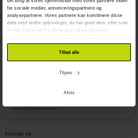
din brug af vores hjemmeside med vores partnere inden
Findes der ladestationer til elbiler på hoteller i
for sociale medier, annonceringspartnere og
Ferie med hund i Dronninglund?
analysepartnere. Vores partnere kan kombinere disse
De fleste af Risskovs hoteltilbud i Ferie med hund i
Dronninglund inkluderer halvpension, hvilket betyder både
data med andre oplysninger, du har givet dem, eller som
morgenmad og aftensmad. Brug filteret
de har indsamlet fra din brug af deres tjenester.
”Måltidsmuligheder” for at finde hoteller med inkluderede
måltider.
Hvilke børnevenlige aktiviteter findes der i
Tillad alle
Ferie med hund i Dronninglund?
De fleste hoteller i Ferie med hund i Dronninglund kan
imødekomme særlige kostbehov som vegetarisk eller
vegansk mad samt allergier over for gluten, laktose eller
Tilpas
nødder. Informér hotellet på forhånd.
Accepteres kreditkort generelt i Ferie med
Afvis
hund i Dronninglund?
Umwelt-mærkater kan ofte købes online, hos synshaller eller
udvalgte bilforhandlere.
Kontakt os