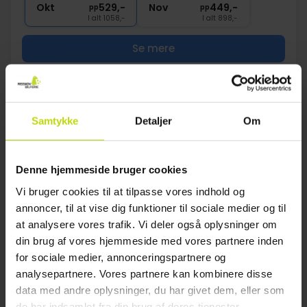
Okt
529,-
Nov
449,-
pp
pp
I alt 1058,-
I alt 898,-
Se mere
1
Samtykke
Detaljer
Om
FAQ
Denne hjemmeside bruger cookies
Findes der golfbaner i eller nær Halvpension
Vi bruger cookies til at tilpasse vores indhold og
packages in Fredericia?
annoncer, til at vise dig funktioner til sociale medier og til
Ja, Risskov tilbyder mange hoteller i Halvpension packages
at analysere vores trafik. Vi deler også oplysninger om
in Fredericia med familieværelser, der er designet til komfort
og plads til hele familien.
din brug af vores hjemmeside med vores partnere inden
for sociale medier, annonceringspartnere og
Findes der handicapvenlige hoteller eller
analysepartnere. Vores partnere kan kombinere disse
attraktioner i Halvpension packages in
data med andre oplysninger, du har givet dem, eller som
Fredericia?
de har indsamlet fra din brug af deres tjenester.