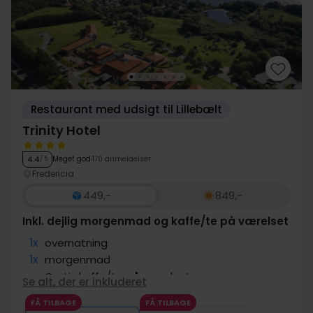
that let you focus on what matters most: experiencing
more.
Restaurant med udsigt til Lillebælt
Trinity Hotel
Meget god
170 anmeldelser
4.4
/ 5
Fredericia
449,-
849,-
Inkl. dejlig morgenmad og kaffe/te på værelset
1x
overnatning
1x
morgenmad
∞
Gratis kaffe/te på værelset
Se alt, der er inkluderet
∞
Gratis parkering
FÅ TILBAGE
FÅ TILBAGE
∞
Gratis internet