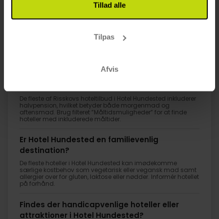
Tillad alle
1
Tilpas
FAQ
Afvis
Hvor kan jeg booke en lejlighed i Hotel
Hundested?
De fleste af Risskovs hoteltilbud i Hotel Hundested inkluderer
halvpension, hvilket betyder både morgenmad og
aftensmad. Brug filteret ”Måltidsmuligheder” for at finde
hoteller med inkluderede måltider.
Er Hotel Hundested en familievenlig
destination?
De fleste hoteller i Hotel Hundested kan imødekomme
særlige kostbehov som vegetarisk eller vegansk mad samt
allergier over for gluten, laktose eller nødder. Informér hotellet
på forhånd.
Findes der handicapvenlige hoteller eller
attraktioner i Hotel Hundested?