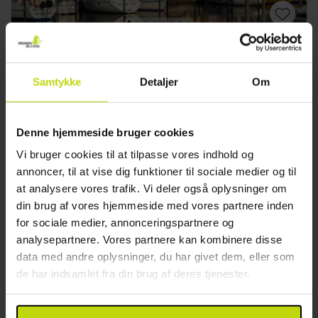
Kroferie på stranden
Hotel Hundested
Samtykke
Detaljer
Om
God
161 anmeldelser
3.5
/ 5
Hundested
Denne hjemmeside bruger cookies
Ophold med morgenbuffet
Vi bruger cookies til at tilpasse vores indhold og
2x
overnatninger
annoncer, til at vise dig funktioner til sociale medier og til
2x
morgenmad
at analysere vores trafik. Vi deler også oplysninger om
2x
flasker mineralvand
Se alt, der er inkluderet
din brug af vores hjemmeside med vores partnere inden
∞
Gratis parkering ved hotellet
for sociale medier, annonceringspartnere og
∞
Gratis internet
analysepartnere. Vores partnere kan kombinere disse
Aug
799,-
Sep
799,-
Okt
pp
pp
I alt 1598,-
I alt 1598,-
data med andre oplysninger, du har givet dem, eller som
de har indsamlet fra din brug af deres tjenester.
Se mere