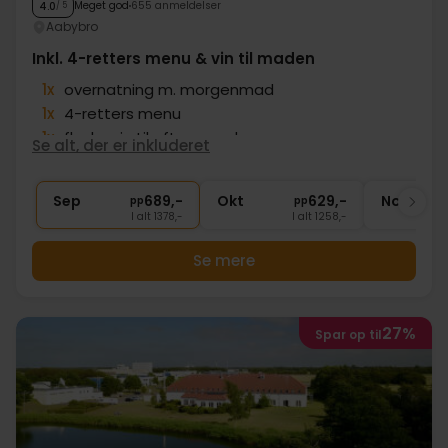
Meget god
655 anmeldelser
4.0
/ 5
Aabybro
Inkl. 4-retters menu & vin til maden
1x
overnatning m. morgenmad
1x
4-retters menu
1x
flaske vin til aftensmaden
Se alt, der er inkluderet
1x
kaffe og te
∞
Gratis parkering
Sep
689,-
Okt
629,-
Nov
pp
pp
I alt 1378,-
I alt 1258,-
Se mere
27%
Spar op til