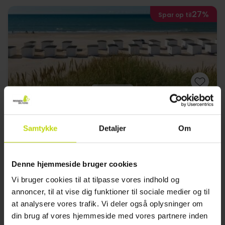
27%
Spar op til
Ideelt til familieferie i Nordjylland
Fårup Skovhus
Samtykke
Detaljer
Om
God
469 anmeldelser
3.6
/ 5
Aabybro
Denne hjemmeside bruger cookies
Inkl. halvpension
Vi bruger cookies til at tilpasse vores indhold og
1x
overnatning
annoncer, til at vise dig funktioner til sociale medier og til
1x
continental morgenmad
at analysere vores trafik. Vi deler også oplysninger om
1x
2-retters menu/buffet
din brug af vores hjemmeside med vores partnere inden
Se alt, der er inkluderet
∞
Gratis parkering