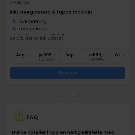
Aabybro
Inkl. morgenmad & tapas med vin
1x
overnatning
1x
morgenmad
1x
Lækker tapas til deling
Se alt, der er inkluderet
1x
1 flaske vin
∞
Gratis parkering og internet
Aug
699,-
Sep
699,-
Okt
pp
pp
I alt 1398,-
I alt 1398,-
Se mere
1
FAQ
Hvilke hoteller i Nyd en herlig Miniferie med