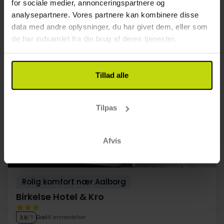
for sociale medier, annonceringspartnere og
FÅ TILBAGE
∞
Gratis internet
analysepartnere. Vores partnere kan kombinere disse
Aug
439,-
Sep
439,-
Okt
pp
pp
data med andre oplysninger, du har givet dem, eller som
I alt 878,-
I alt 878,-
de har indsamlet fra din brug af deres tjenester.
Se mere
Tillad alle
GOD PRIS!
Tilpas
Afvis
Rolig komfort nær Aalborg
Birkelse Hotel & Kro
God
6 anmeldelser
3.8
/ 5