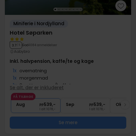
Miniferie i Nordjylland
Hotel Søparken
God
1084 anmeldelser
3.7
/ 5
Aabybro
Inkl. halvpension, kaffe/te og kage
1x
overnatning
1x
morgenmad
1x
3-retters menu/buffet
Se alt, der er inkluderet
1x
kaffe/te og kage på ankomstdagen
FÅ TILBAGE
∞
Gratis parkering og internet
Aug
539,-
Sep
539,-
Okt
pp
pp
I alt 1078,-
I alt 1078,-
Se mere