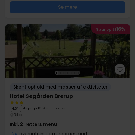
Se mere
16%
Spar op til
Skønt ophold med masser af aktiviteter
Hotel Søgården Brørup
Meget god
354 anmeldelser
4.3
/ 5
Ribe
Inkl. 2-retters menu
2x
overnatninger m. morgenmad