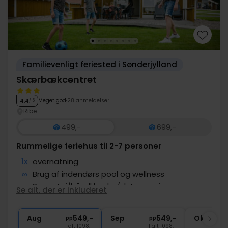
Familievenligt feriested i Sønderjylland
Skærbækcentret
Meget god
28 anmeldelser
4.4
/ 5
Ribe
499,-
699,-
Rummelige feriehus til 2-7 personer
1x
overnatning
∞
Brug af indendørs pool og wellness
∞
Sengetøj/håndklæder/slutrengøring
Se alt, der er inkluderet
1x
1 gratis aktivitet (frit valg)
1x
El, vand og gas inkluderet
Aug
549,-
Sep
549,-
Okt
pp
pp
I alt 1098,-
I alt 1098,-