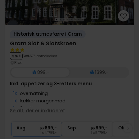
Historisk atmosfære i Gram
Gram Slot & Slotskroen
God
578 anmeldelser
3.9
/ 5
Ribe
899,-
1399,-
Inkl. appetizer og 3-retters menu
1x
overnatning
1x
lækker morgenmad
1x
3-retters menu
Se alt, der er inkluderet
1x
appetizer inden middagen
1x
Guidet rundtur på Gram Slot (17:00)
Aug
899,-
Sep
899,-
Okt
pp
pp
I alt 1798,-
I alt 1798,-