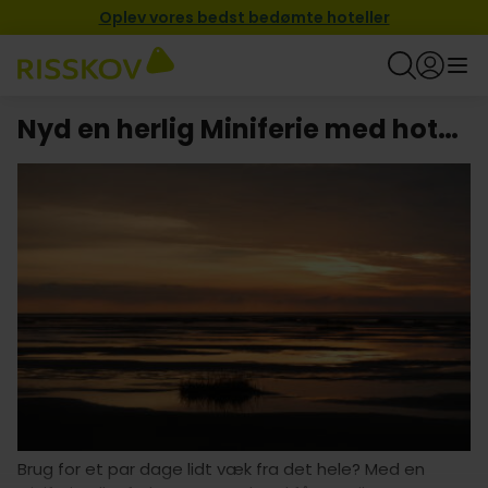
Oplev vores bedst bedømte hoteller
Nyd en herlig Miniferie med hotel i Ribe
Brug for et par dage lidt væk fra det hele? Med en