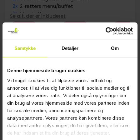
2x
2-retters menu/buffet
1x
1 kop kaffe
Se alt, der er inkluderet
1x
100 kr. værdibevis til bowling
FÅ TILBAGE
FÅ TILBAGE
FÅ TILBAGE
∞
Gratis kaffe/te på værelset
Aug
959,-
Sep
959,-
Okt
pp
pp
I alt 1918,-
I alt 1918,-
Samtykke
Detaljer
Om
Se mere
Denne hjemmeside bruger cookies
19%
Spar op til
Vi bruger cookies til at tilpasse vores indhold og
annoncer, til at vise dig funktioner til sociale medier og til
at analysere vores trafik. Vi deler også oplysninger om
din brug af vores hjemmeside med vores partnere inden
for sociale medier, annonceringspartnere og
analysepartnere. Vores partnere kan kombinere disse
data med andre oplysninger, du har givet dem, eller som
de har indsamlet fra din brug af deres tjenester.
Bo i hjertet af historiske Ribe