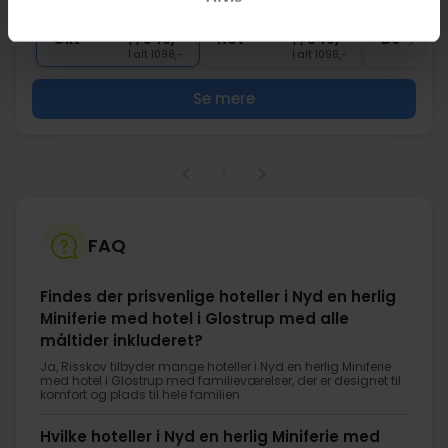
∞
Gratis parkering
Okt
549,-
Nov
549,-
Dec
pp
pp
I alt 1098,-
I alt 1098,-
Se mere
1
FAQ
Findes der prisvenlige hoteller i Nyd en herlig
Miniferie med hotel i Glostrup med alle
måltider inkluderet?
Ja, Risskov tilbyder mange hoteller i Nyd en herlig Miniferie
med hotel i Glostrup med familieværelser, der er designet til
komfort og plads til hele familien.
Hvilke hoteller i Nyd en herlig Miniferie med