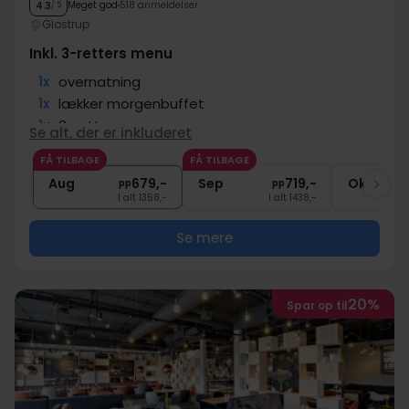
Meget god
518 anmeldelser
4.3
/ 5
Glostrup
Inkl. 3-retters menu
1x
overnatning
1x
lækker morgenbuffet
1x
3-retters menu
Se alt, der er inkluderet
∞
Gratis parkering ved hotellet
FÅ TILBAGE
FÅ TILBAGE
∞
Gratis wifi
Aug
679,-
Sep
719,-
Okt
pp
pp
I alt 1358,-
I alt 1438,-
Se mere
20%
Spar op til