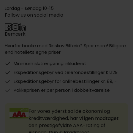
Lørdag - søndag 10-15
Follow us on social media
Bemærk:
Hvorfor booke med Risskov Bilferie? Spar mere! Billigere
end hotellets egne priser
Minimum slutrengøring inkluderet
Ekspeditionsgebyr ved telefonbestillinger Kr.129
Ekspeditionsgebyr for onlinebestillinger Kr. 89, -
Pakkeprisen er per person i dobbeltværelse
For vores yderst solide økonomi og
kreditværdighed, har vi igen modtaget
den prestigefyldte AAA-rating af
Bisnode, Dun & Bradstreet.