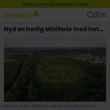
Oplev vores bedst bedømte hoteller
Nyd en herlig Miniferie med hotel i Glostrup
Brug for et par dage lidt væk fra det hele? Med en