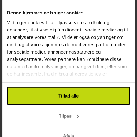
20%
Spar op til
Denne hjemmeside bruger cookies
Vi bruger cookies til at tilpasse vores indhold og
annoncer, til at vise dig funktioner til sociale medier og til
at analysere vores trafik. Vi deler også oplysninger om
din brug af vores hjemmeside med vores partnere inden
for sociale medier, annonceringspartnere og
analysepartnere. Vores partnere kan kombinere disse
data med andre oplysninger, du har givet dem, eller som
Moderne hotel tæt på København
de har indsamlet fra din brug af deres tjenester.
Thon Hotel Høje Taastrup
God
59 anmeldelser
3.7
/ 5
Glostrup
Tillad alle
Oplev flotte København
1x
overnatning
Tilpas
1x
morgenbuffet
1x
fl. vin på værelset (pr. vær.)
Se alt, der er inkluderet
Afvis
∞
Nær offentlig transport