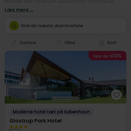
Miniferie eller forlænget weekend får I et tiltrængt
pusterum, nye indtryk og gode muligheder for at dyrke
Læs mere ...
kvalitetstiden. Find et billigt hotelophold i Glostrup og
tag afsted på en skøn Miniferie.
Find din næste drømmeferie
Sortere
Filtre
Kort
13%
Spar op til
Moderne hotel tæt på København
Glostrup Park Hotel