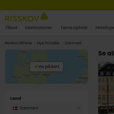
Tilbud
Destinationer
Tema ophold
Hoteltyp
Risskov Bilferie
Nye hoteller
Danmark
Se al
Vis på kort
Land
Danmark