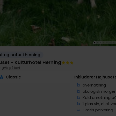
t og natur i Herning
uset - Kulturhotel Herning
ing
Vis på kort
Classic
Inkluderer Højhuset
1x
overnatning
1x
økologisk morge
1x
Kold anretning på 
1x
1 glas vin, øl el. v
∞
Gratis parkering