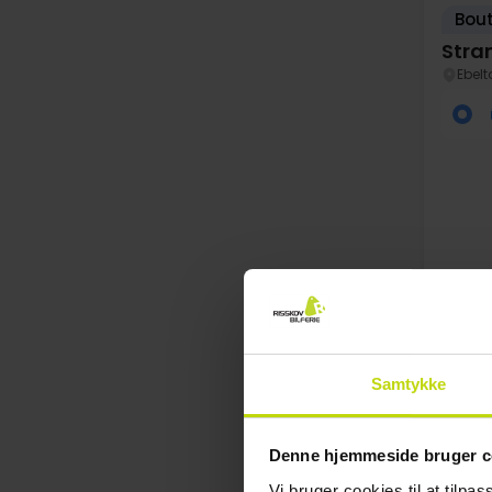
Bout
Stra
Ebelt
Au
Samtykke
Denne hjemmeside bruger c
Vi bruger cookies til at tilpas