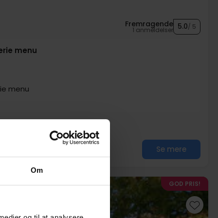
Fremragende
5.0
/ 5
1 anmeldelser
serie menu
rie menu
Se mere
Om
GOD PRIS!
 medier og til at analysere