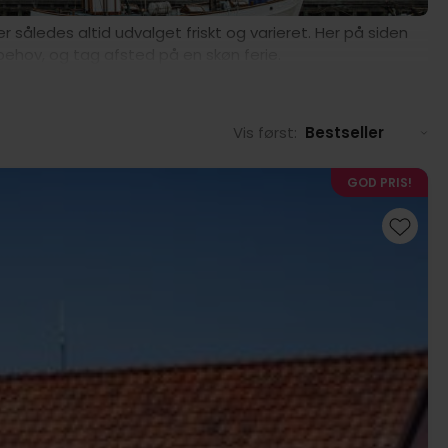
r således altid udvalget friskt og varieret. Her på siden
s behov, og tag afsted på en skøn ferie.
Vis først:
Bestseller
GOD PRIS!