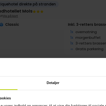
iquehotel direkte på stranden
ndhotellet Mols
oft
Vis på kort
Classic
Inkl. 3-retters bras
1x
overnatning
1x
morgenbuffet
1x
3-retters brasse
∞
Gratis parkering
g
1149,-
Sep
1149,-
Okt
1149,-
pp
pp
pp
I alt 2298,-
I alt 2298,-
I alt 2298,-
Detaljer
ookies
se vores indhold og annoncer, til at vise dig funktioner til sociale