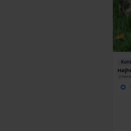
Kuns
Højh
Hern