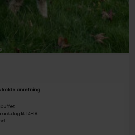
s kolde anretning
nbuffet
ank.dag kl. 14-18.
and