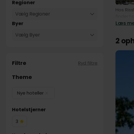
Regioner
Hos Riss
Vælg Regioner
finder I
Læs mer
Byer
Vælg Byer
2 op
Filtre
Ryd filtre
Theme
Nye hoteller
Hotelstjerner
3
3
Hotelstjerner