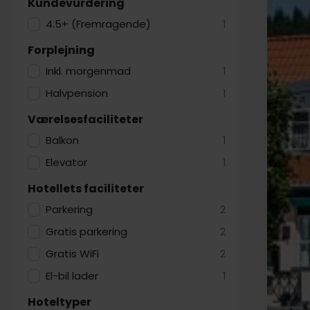
Kundevurdering
4.5+ (Fremragende)
1
Forplejning
Inkl. morgenmad
1
Halvpension
1
Værelsesfaciliteter
Balkon
1
Elevator
1
Hotellets faciliteter
Parkering
2
Gratis parkering
2
Gratis WiFi
2
El-bil lader
1
Hoteltyper