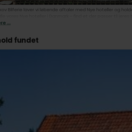
kov Bilferie laver vi løbende aftaler med Nye hoteller og holde
 alle vores Nye hoteller i Danmark - find et der passer til jere
e ...
hold fundet