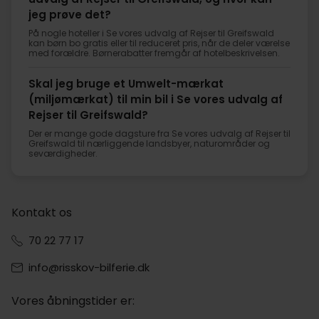
jeg prøve det?
På nogle hoteller i Se vores udvalg af Rejser til Greifswald
kan børn bo gratis eller til reduceret pris, når de deler værelse
med forældre. Børnerabatter fremgår af hotelbeskrivelsen.
Skal jeg bruge et Umwelt-mærkat
(miljømærkat) til min bil i Se vores udvalg af
Rejser til Greifswald?
Der er mange gode dagsture fra Se vores udvalg af Rejser til
Greifswald til nærliggende landsbyer, naturområder og
seværdigheder.
Kontakt os
70 22 77 17
info@risskov-bilferie.dk
Vores åbningstider er: