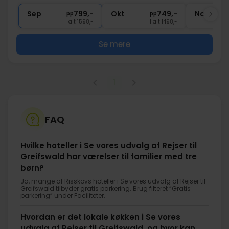
∞
Gratis parkering og internet
Sep
799,-
Okt
749,-
Nov
pp
pp
I alt 1598,-
I alt 1498,-
Se mere
1
FAQ
Hvilke hoteller i Se vores udvalg af Rejser til
Greifswald har værelser til familier med tre
børn?
Ja, mange af Risskovs hoteller i Se vores udvalg af Rejser til
Greifswald tilbyder gratis parkering. Brug filteret ”Gratis
parkering” under Faciliteter.
Hvordan er det lokale køkken i Se vores
udvalg af Rejser til Greifswald, og hvor kan