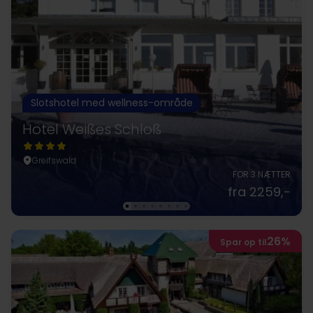
Slotshotel med wellness-område
Hotel Weißes Schloß
Greifswald
FOR 3 NÆTTER
fra 2259,-
26%
Spar op til