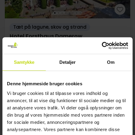
Tæt på lagune, skov og strand
Hotel Forsthaus Damerow
Fremragende
2 anmeldelser
5.0
/ 5
Greifswald
Samtykke
Detaljer
Om
Inkl. 1 x 4-retters menu
2x
overnatninger m. morgenmad
1x
4-retters candle light dinner
Denne hjemmeside bruger cookies
1x
velkomstgave (håndklædeponcho)
Se alt, der er inkluderet
Vi bruger cookies til at tilpasse vores indhold og
2x
Adgang til pool og sauna
annoncer, til at vise dig funktioner til sociale medier og til
2x
Gratis parkering
Okt
1449,-
Nov
1399,-
Dec
pp
pp
at analysere vores trafik. Vi deler også oplysninger om
I alt 2898,-
I alt 2798,-
din brug af vores hjemmeside med vores partnere inden
for sociale medier, annonceringspartnere og
Se mere
analysepartnere. Vores partnere kan kombinere disse