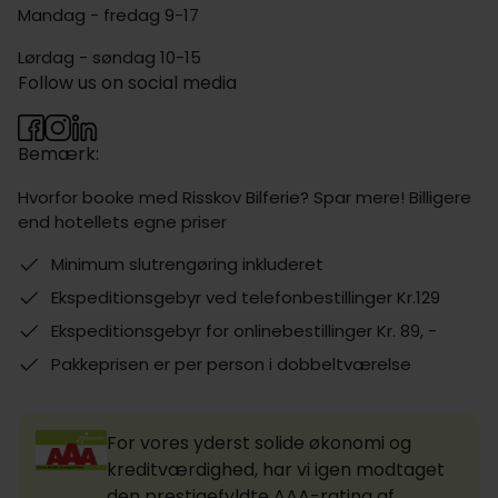
Mandag - fredag 9-17
Lørdag - søndag 10-15
Follow us on social media
Bemærk:
Hvorfor booke med Risskov Bilferie? Spar mere! Billigere
end hotellets egne priser
Minimum slutrengøring inkluderet
Ekspeditionsgebyr ved telefonbestillinger Kr.129
Ekspeditionsgebyr for onlinebestillinger Kr. 89, -
Pakkeprisen er per person i dobbeltværelse
For vores yderst solide økonomi og
kreditværdighed, har vi igen modtaget
den prestigefyldte AAA-rating af