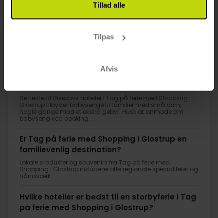
Tillad alle
1
Tilpas
FAQ
Afvis
Hvilke hoteller i Tag på ferie med Shopping i
Glostrup har værelser med balkon?
De fleste af Risskovs hoteller i Tag på ferie med Shopping i
Glostrup tilbyder babysenge til familier med små børn,
nogle gange mod et ekstra gebyr. Husk at anmode om
babyseng ved booking.
Er Tag på ferie med Shopping i Glostrup en
familievenlig destination?
Lokale produkter og souvenirs fra Tag på ferie med
Shopping i Glostrup inkluderer ofte regionale specialiteter og
håndværk.
Hvilke hoteller er bedst til en storbyferie i Tag
på ferie med Shopping i Glostrup?