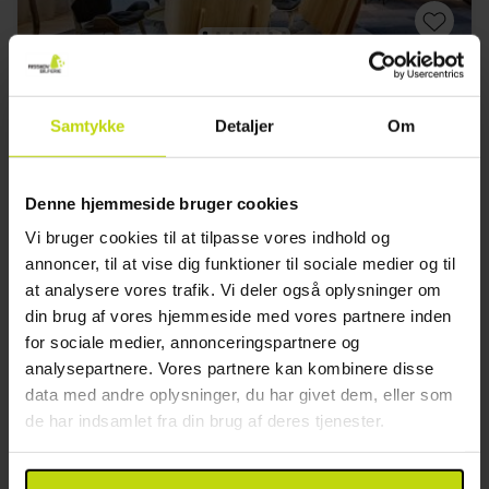
Moderne hotel tæt på København
Thon Hotel Høje Taastrup
Samtykke
Detaljer
Om
God
59 anmeldelser
3.7
/ 5
Glostrup
Denne hjemmeside bruger cookies
Oplev flotte København
Vi bruger cookies til at tilpasse vores indhold og
1x
overnatning
annoncer, til at vise dig funktioner til sociale medier og til
1x
morgenbuffet
at analysere vores trafik. Vi deler også oplysninger om
1x
fl. vin på værelset (pr. vær.)
Se alt, der er inkluderet
din brug af vores hjemmeside med vores partnere inden
∞
Nær offentlig transport
for sociale medier, annonceringspartnere og
∞
Gratis parkering
analysepartnere. Vores partnere kan kombinere disse
Okt
549,-
Nov
549,-
Dec
pp
pp
I alt 1098,-
I alt 1098,-
data med andre oplysninger, du har givet dem, eller som
de har indsamlet fra din brug af deres tjenester.
Se mere