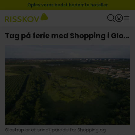
Oplev vores bedst bedømte hoteller
Tag på ferie med Shopping i Glostrup
Glostrup er et sandt paradis for Shopping og