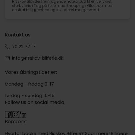
Risskov tilbyder fremragende hoteltilbud til en vellykket
storbyferie i Tag på ferie med Shopping i Glostrup med
central beliggenhed og inkluderet morgenmad.
Kontakt os
70 22 77 17
info@risskov-bilferie.dk
Vores åbningstider er:
Mandag - fredag 9-17
Lørdag - søndag 10-15
Follow us on social media
Bemærk:
Hvorfor booke med Risskov Bilferie? Spar mere! Billigere