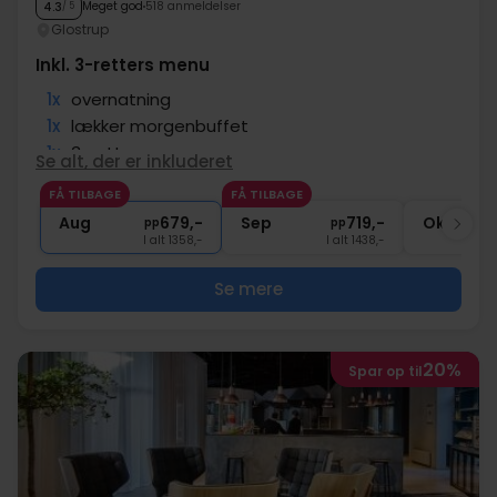
Meget god
518 anmeldelser
4.3
/ 5
Glostrup
Inkl. 3-retters menu
1x
overnatning
1x
lækker morgenbuffet
1x
3-retters menu
Se alt, der er inkluderet
∞
Gratis parkering ved hotellet
FÅ TILBAGE
FÅ TILBAGE
∞
Gratis wifi
Aug
679,-
Sep
719,-
Okt
pp
pp
I alt 1358,-
I alt 1438,-
Se mere
20%
Spar op til