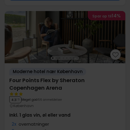
14%
Spar op til
Moderne hotel nær København
Four Points Flex by Sheraton
Copenhagen Arena
Meget god
56 anmeldelser
4.3
/ 5
København
Inkl. 1 glas vin, øl eller vand
2x
overnatninger