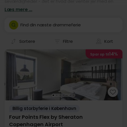
seværdigheder - det er hvad der venter jer med en
herlig Storbyferie i København. Se vores udvalg af
Læs mere ...
hoteller, og vælg selv om I vil bo centralt eller lidt mere
roligt udenfor centrum. Book den perfekte base for
Find din næste drømmeferie
jeres Storbyferie i København lige her.
Sortere
Filtre
Kort
14%
Spar op til
Billig storbyferie i København
Four Points Flex by Sheraton
Copenhagen Airport