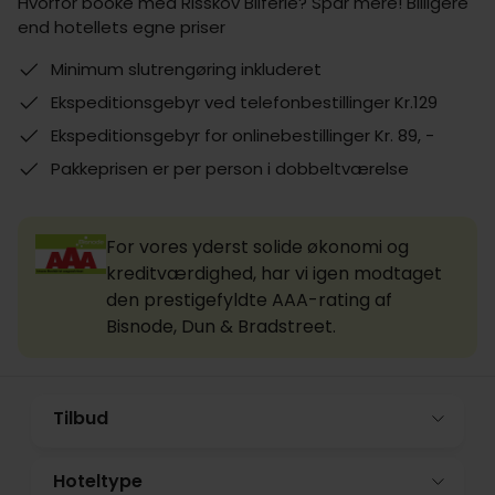
Hvorfor booke med Risskov Bilferie? Spar mere! Billigere
end hotellets egne priser
Minimum slutrengøring inkluderet
Ekspeditionsgebyr ved telefonbestillinger Kr.129
Ekspeditionsgebyr for onlinebestillinger Kr. 89, -
Pakkeprisen er per person i dobbeltværelse
For vores yderst solide økonomi og
kreditværdighed, har vi igen modtaget
den prestigefyldte AAA-rating af
Bisnode, Dun & Bradstreet.
Tilbud
Hoteltype