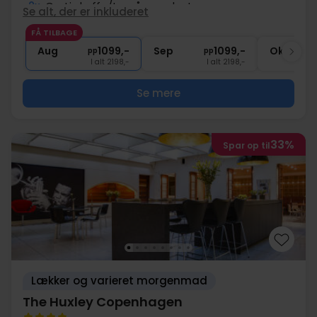
2x
Gratis kaffe/te på værelset
Se alt, der er inkluderet
2x
Gratis parkering ved hotellet
FÅ TILBAGE
∞
Tæt på attraktive seværdigheder
Aug
1099,-
Sep
1099,-
Okt
pp
pp
I alt 2198,-
I alt 2198,-
Se mere
33%
Spar op til
Lækker og varieret morgenmad
The Huxley Copenhagen