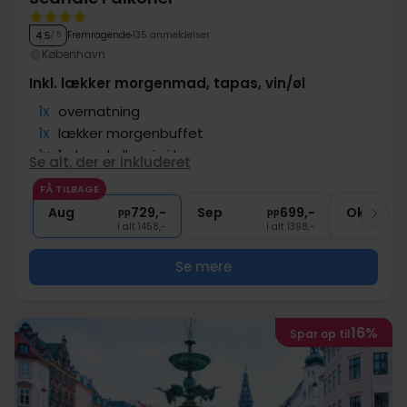
Fremragende
135 anmeldelser
4.5
/ 5
København
Inkl. lækker morgenmad, tapas, vin/øl
1x
overnatning
1x
lækker morgenbuffet
1x
1 glas øl eller vin i baren
Se alt, der er inkluderet
1x
Tapas
FÅ TILBAGE
1x
kaffe to go
Aug
729,-
Sep
699,-
Okt
pp
pp
I alt 1458,-
I alt 1398,-
Se mere
16%
Spar op til