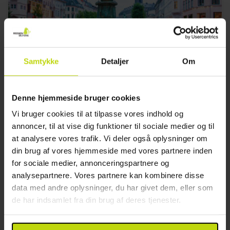
Populært i København
Samtykke
Detaljer
Om
Copenhagen Go Hotel
God
217 anmeldelser
3.8
/ 5
Denne hjemmeside bruger cookies
København
Vi bruger cookies til at tilpasse vores indhold og
Inkl. snacks og 1 glas vin
annoncer, til at vise dig funktioner til sociale medier og til
1x
overnatning m. morgenmad
at analysere vores trafik. Vi deler også oplysninger om
1x
salte snacks
din brug af vores hjemmeside med vores partnere inden
1x
1 glas vin
for sociale medier, annonceringspartnere og
Se alt, der er inkluderet
1x
kaffe to go
analysepartnere. Vores partnere kan kombinere disse
FÅ TILBAGE
∞
Gratis parkering
data med andre oplysninger, du har givet dem, eller som
Aug
659,-
Sep
629,-
Okt
pp
pp
de har indsamlet fra din brug af deres tjenester.
I alt 1318,-
I alt 1258,-
Se mere