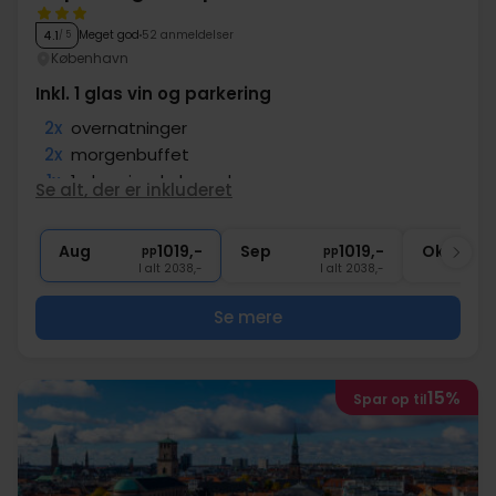
Meget god
52 anmeldelser
4.1
/ 5
København
Inkl. 1 glas vin og parkering
2x
overnatninger
2x
morgenbuffet
1x
1 glas vin, øl el. vand
Se alt, der er inkluderet
1x
kaffe to go
∞
Gratis parkering og internet
Aug
1019,-
Sep
1019,-
Okt
pp
pp
I alt 2038,-
I alt 2038,-
Se mere
15%
Spar op til