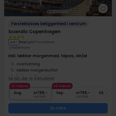
Førsteklasses beliggenhed i centrum
Scandic Copenhagen
Meget god
73 anmeldelser
4.4
/ 5
København
Inkl. lækker morgenmad, tapas, vin/øl
1x
overnatning
1x
lækker morgenbuffet
1x
1 glas øl eller vin i baren
Se alt, der er inkluderet
1x
Tapas
FÅ TILBAGE
FÅ TILBAGE
1x
kaffe to go
Aug
799,-
Sep
799,-
Okt
pp
pp
I alt 1598,-
I alt 1598,-
Se mere