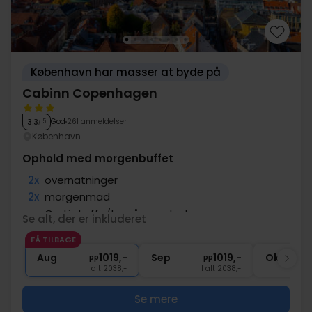
København har masser at byde på
Cabinn Copenhagen
God
261 anmeldelser
3.3
/ 5
København
Ophold med morgenbuffet
2x
overnatninger
2x
morgenmad
∞
Gratis kaffe/te på værelset
Se alt, der er inkluderet
∞
Gratis internet og parkering
FÅ TILBAGE
∞
Central beliggenhed
Aug
1019,-
Sep
1019,-
Okt
pp
pp
I alt 2038,-
I alt 2038,-
Se mere