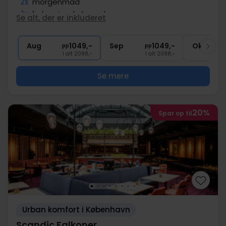
2x
morgenmad
1x
1 glas vin, øl el. vand
Se alt, der er inkluderet
1x
kaffe to go
∞
Gratis internet
Aug
1049,-
Sep
1049,-
Okt
pp
pp
I alt 2098,-
I alt 2098,-
Se mere
20%
Spar op til
Urban komfort i København
Scandic Falkoner