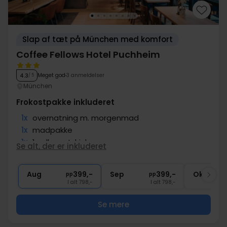
Slap af tæt på München med komfort
Coffee Fellows Hotel Puchheim
Meget god
3 anmeldelser
4.3
/ 5
München
Frokostpakke inkluderet
1x
overnatning m. morgenmad
1x
madpakke
1x
1 velkomstdrink
Se alt, der er inkluderet
∞
Gratis kaffe i lobbyen
∞
Gratis parkering
Aug
399,-
Sep
399,-
Okt
pp
pp
I alt 798,-
I alt 798,-
Se mere