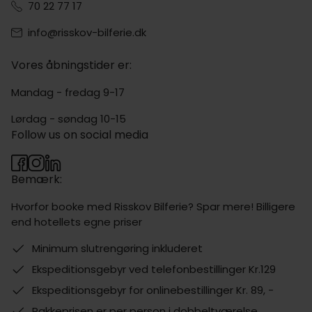
70 22 77 17
info@risskov-bilferie.dk
Vores åbningstider er:
Mandag - fredag 9-17
Lørdag - søndag 10-15
Follow us on social media
Bemærk:
Hvorfor booke med Risskov Bilferie? Spar mere! Billigere
end hotellets egne priser
Minimum slutrengøring inkluderet
Ekspeditionsgebyr ved telefonbestillinger Kr.129
Ekspeditionsgebyr for onlinebestillinger Kr. 89, -
Pakkeprisen er per person i dobbeltværelse