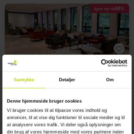
48%
Spar op til
Bo i en moderne, kosmopolitisk by
ACHAT Hotel München Süd
Samtykke
Detaljer
Om
Anmeldelse af score
3 anmeldelser
2.7
/ 5
München
Denne hjemmeside bruger cookies
Ophold med morgenbuffet
Vi bruger cookies til at tilpasse vores indhold og
2x
overnatninger
annoncer, til at vise dig funktioner til sociale medier og til
2x
morgenbuffet
at analysere vores trafik. Vi deler også oplysninger om
1x
1 velkomstdrink
Se alt, der er inkluderet
din brug af vores hjemmeside med vores partnere inden
1x
kaffe to go