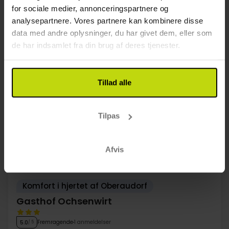
SALE
FÅ TILBAGE
FÅ TILBAGE
for sociale medier, annonceringspartnere og
2x
Ubegrænset vand fra vandstation
Aug
749,-
Sep
749,-
Okt
pp
pp
analysepartnere. Vores partnere kan kombinere disse
I alt 1498,-
I alt 1498,-
data med andre oplysninger, du har givet dem, eller som
de har indsamlet fra din brug af deres tjenester.
Se mere
Tillad alle
GOD PRIS!
Tilpas
Afvis
Komfort i hjertet af Oberaudorf
Gasthof Ochsenwirt
Fremragende
1 anmeldelser
5.0
/ 5