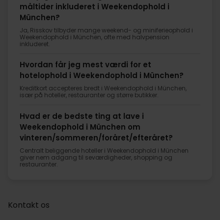
måltider inkluderet i Weekendophold i
München?
Ja, Risskov tilbyder mange weekend- og miniferieophold i
Weekendophold i München, ofte med halvpension
inkluderet.
Hvordan får jeg mest værdi for et
hotelophold i Weekendophold i München?
Kreditkort accepteres bredt i Weekendophold i München,
især på hoteller, restauranter og større butikker.
Hvad er de bedste ting at lave i
Weekendophold i München om
vinteren/sommeren/foråret/efteråret?
Centralt beliggende hoteller i Weekendophold i München
giver nem adgang til seværdigheder, shopping og
restauranter.
Kontakt os