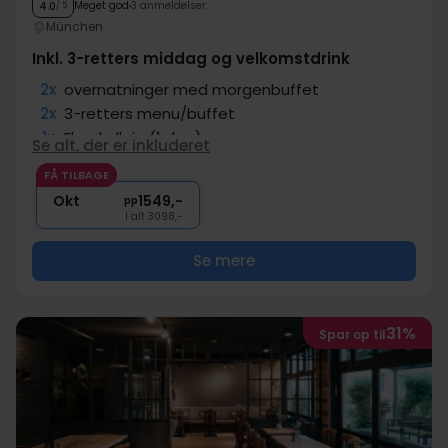
Meget god
3 anmeldelser
4.0
/ 5
München
Inkl. 3-retters middag og velkomstdrink
2x
overnatninger med morgenbuffet
2x
3-retters menu/buffet
1x
El-cykelleje (1 dag)
Se alt, der er inkluderet
1x
1 velkomstdrink
FÅ TILBAGE
∞
Adgang til wellnessafdeling
Okt
1549,-
pp
I alt 3098,-
Se mere
31%
Spar op til