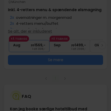
München
Inkl. 4-retters menu & spændende ølsmagning
2x
overnatninger m. morgenmad
2x
4-retters menu/buffet
1x
spændende ølsmagning
Se alt, der er inkluderet
2x
Gratis parkering
FÅ TILBAGE
FÅ TILBAGE
1x
1 velkomstdrink
Aug
1569,-
Sep
1499,-
Okt
pp
pp
I alt 3138,-
I alt 2998,-
Se mere
1
FAQ
Kan jeg booke særlige hoteltilbud med