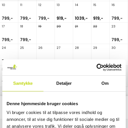
10
11
12
13
14
15
16
799,-
799,-
799,-
919,-
1039,-
919,-
799,-
17
18
19
20
21
22
23
799,-
799,-
799,-
24
25
26
27
28
29
30
799,-
799,-
799,-
919,-
1039,-
919,-
799,-
31
799,-
Samtykke
Detaljer
Om
Denne hjemmeside bruger cookies
Classic
Alle
Pakke
Nætter
Vi bruger cookies til at tilpasse vores indhold og
annoncer, til at vise dig funktioner til sociale medier og til
at analysere vores trafik. Vi deler også oplysninger om