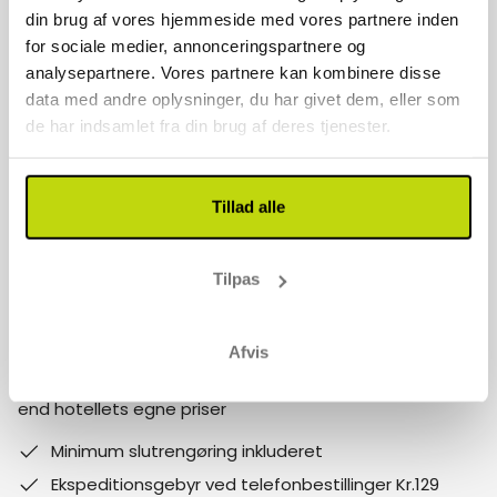
Kontakt os
din brug af vores hjemmeside med vores partnere inden
for sociale medier, annonceringspartnere og
70 22 77 17
analysepartnere. Vores partnere kan kombinere disse
data med andre oplysninger, du har givet dem, eller som
info@risskov-bilferie.dk
de har indsamlet fra din brug af deres tjenester.
Vores åbningstider er:
Mandag - fredag 9-17
Tillad alle
Lørdag - søndag 10-15
Follow us on social media
Tilpas
Bemærk:
Afvis
Hvorfor booke med Risskov Bilferie? Spar mere! Billigere
end hotellets egne priser
Minimum slutrengøring inkluderet
Ekspeditionsgebyr ved telefonbestillinger Kr.129