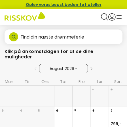
Oplev vores bedst bedømte hoteller
Find din næste drømmeferie
Klik på ankomstdagen for at se dine
muligheder
August 2026
Man
Tir
Ons
Tor
Fre
Lør
Søn
1
2
3
4
5
6
7
8
9
799,-