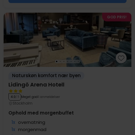
GOD PRIS!
Naturskøn komfort nær byen
Lidingö Arena Hotell
Meget god
1 anmeldelser
4.0
/ 5
Stockholm
Ophold med morgenbuffet
1x
overnatning
1x
morgenmad