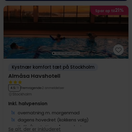
21%
Spar op til
Kystnær komfort tæt på Stockholm
Almåsa Havshotell
Fremragende
2 anmeldelser
4.5
/ 5
Stockholm
Inkl. halvpension
1x
overnatning m. morgenmad
1x
dagens hovedret (kokkens valg)
∞
Kaffe/te station på værelset
Se alt, der er inkluderet