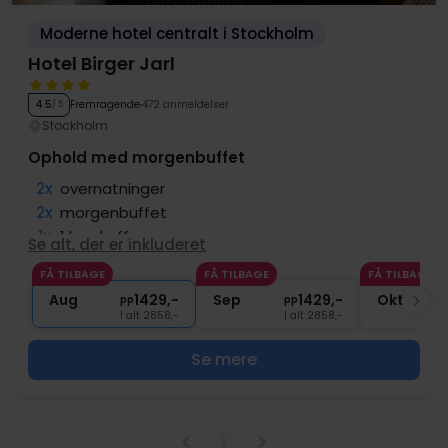
Moderne hotel centralt i Stockholm
Hotel Birger Jarl
Fremragende
472 anmeldelser
4.5
/ 5
Stockholm
Ophold med morgenbuffet
2x
overnatninger
2x
morgenbuffet
1x
1 kop kaffe
Se alt, der er inkluderet
∞
Gratis internet
FÅ TILBAGE
FÅ TILBAGE
FÅ TILBAGE
∞
Central beliggenhed
Aug
1429,-
Sep
1429,-
Okt
pp
pp
I alt 2858,-
I alt 2858,-
Se mere
1