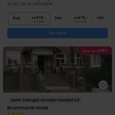
1x
mousserende velkomstvin
Se alt, der er inkluderet
∞
Gratis kaffe/te under opholdet
∞
Gratis internet
Aug
479,-
Sep
479,-
Okt
pp
pp
I alt 958,-
I alt 958,-
Se mere
14%
Spar op til
Oplev Sveriges smukke hovedstad
Brommavik Hotel