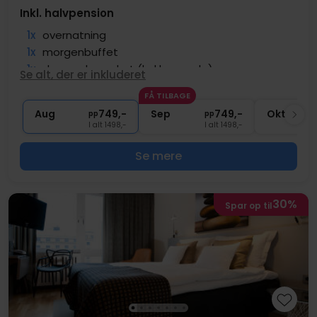
Inkl. halvpension
1x
overnatning
1x
morgenbuffet
1x
dagens hovedret (kokkens valg)
Se alt, der er inkluderet
∞
Gratis parkering
FÅ TILBAGE
1x
Et glas velkomstbobler
Aug
749,-
Sep
749,-
Okt
pp
pp
I alt 1498,-
I alt 1498,-
Se mere
30%
Spar op til