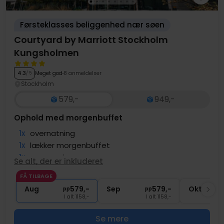
Førsteklasses beliggenhed nær søen
Courtyard by Marriott Stockholm
Kungsholmen
Meget god
8 anmeldelser
4.3
/ 5
Stockholm
579,-
949,-
Ophold med morgenbuffet
1x
overnatning
1x
lækker morgenbuffet
1x
cappuccino
Se alt, der er inkluderet
1x
1 glas øl eller vin i baren
FÅ TILBAGE
∞
Adgang til fitness
Aug
579,-
Sep
579,-
Okt
pp
pp
I alt 1158,-
I alt 1158,-
Se mere