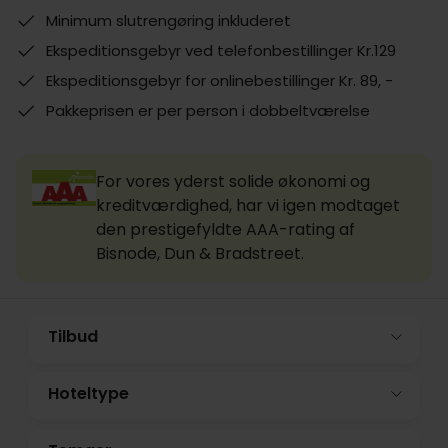
Minimum slutrengøring inkluderet
Ekspeditionsgebyr ved telefonbestillinger Kr.129
Ekspeditionsgebyr for onlinebestillinger Kr. 89, -
Pakkeprisen er per person i dobbeltværelse
For vores yderst solide økonomi og
kreditværdighed, har vi igen modtaget
den prestigefyldte AAA-rating af
Bisnode, Dun & Bradstreet.
Tilbud
Hoteltype