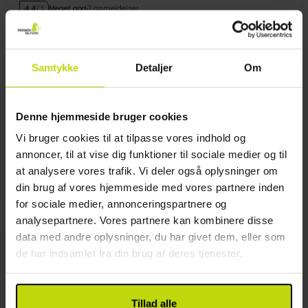
Meget god
7 anmeldelser
4.4
/ 5
Stockholm
Besøg Sveriges hovedstad
2x
overnatninger med morgenbuffet
Samtykke
Detaljer
Om
1x
kaffe/te og kage
1x
velkomstgave
Se alt, der er inkluderet
2x
Adgang til sauna
Denne hjemmeside bruger cookies
FÅ TILBAGE
FÅ TILBAGE
∞
God beliggenhed
Vi bruger cookies til at tilpasse vores indhold og
Aug
759,-
Sep
759,-
Okt
pp
pp
I alt 1518,-
I alt 1518,-
annoncer, til at vise dig funktioner til sociale medier og til
at analysere vores trafik. Vi deler også oplysninger om
Se mere
din brug af vores hjemmeside med vores partnere inden
for sociale medier, annonceringspartnere og
analysepartnere. Vores partnere kan kombinere disse
18%
Spar op til
data med andre oplysninger, du har givet dem, eller som
de har indsamlet fra din brug af deres tjenester.
Tillad alle