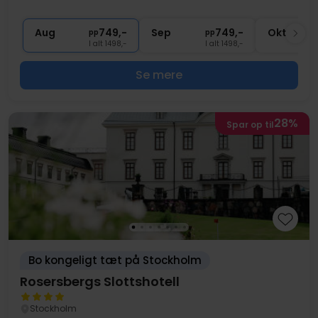
∞
Adgang til pool, sauna og fitness
∞
Gratis parkering
Aug
749,-
Sep
749,-
Okt
pp
pp
I alt 1498,-
I alt 1498,-
Se mere
28%
Spar op til
Bo kongeligt tæt på Stockholm
Rosersbergs Slottshotell
Stockholm