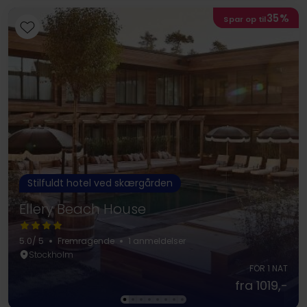
35%
Spar op til
Stilfuldt hotel ved skærgården
Ellery Beach House
5.0
/ 5
Fremragende
1 anmeldelser
Stockholm
FOR 1 NAT
fra 1019,-