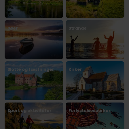
Søer
Strande
Slotte og fæstninger
Kirker
Sport og aktiviteter
Forlystelsesparker