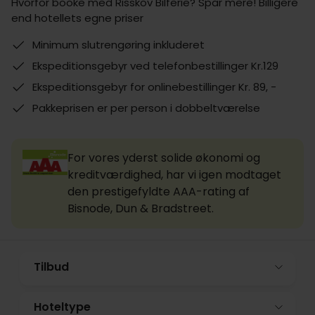
Hvorfor booke med Risskov Bilferie? Spar mere! Billigere
end hotellets egne priser
Minimum slutrengøring inkluderet
Ekspeditionsgebyr ved telefonbestillinger Kr.129
Ekspeditionsgebyr for onlinebestillinger Kr. 89, -
Pakkeprisen er per person i dobbeltværelse
For vores yderst solide økonomi og
kreditværdighed, har vi igen modtaget
den prestigefyldte AAA-rating af
Bisnode, Dun & Bradstreet.
Tilbud
Hoteltype