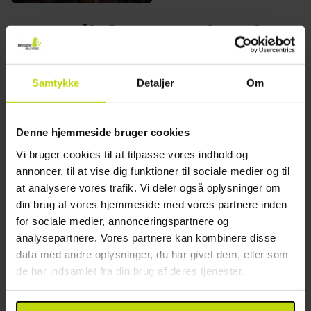
Hvor vil du gerne hen?
Samtykke
Detaljer
Om
Danmark
Tyskland
Denne hjemmeside bruger cookies
Vi bruger cookies til at tilpasse vores indhold og
annoncer, til at vise dig funktioner til sociale medier og til
at analysere vores trafik. Vi deler også oplysninger om
din brug af vores hjemmeside med vores partnere inden
for sociale medier, annonceringspartnere og
analysepartnere. Vores partnere kan kombinere disse
data med andre oplysninger, du har givet dem, eller som
Sverige
Frankrig
de har indsamlet fra din brug af deres tjenester.