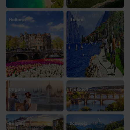
Holland
Italien
Ungarn
Tjekkiet
Belgien
Schweiz