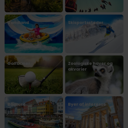
Vandland
Skisportssteder
Golfbaner
Zoologiske haver og
akvarier
Bådture
Byer af interesse