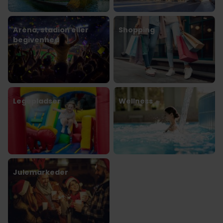
Arena, stadion eller
Shopping
begivenhed
Legepladser
Wellness
Julemarkeder