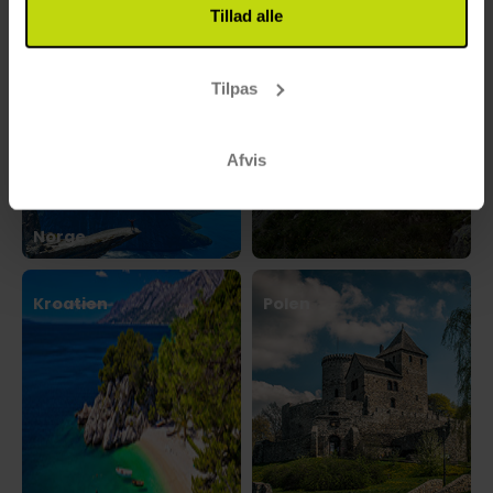
Tillad alle
Østrig
Tilpas
Afvis
Norge
Kroatien
Polen