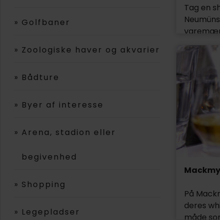
Tag en sh
Neumünste
»
Golfbaner
varemærk
rundt. Her
»
Zoologiske haver og akvarier
fodtøj, e
Udforsk 
»
Bådture
»
Byer af interesse
»
Arena, stadion eller
begivenhed
Mackmy
»
Shopping
På Mackm
deres whi
»
Legepladser
måde som