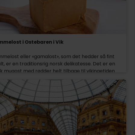
sfære finder I næsten alt, hvad I har brug for.
melost i Ostebaren i Vik
melost eller «gamalost», som det hedder så fint
lt, er en traditionsrig norsk delikatesse. Det er en
k mugost med rødder helt tilbage til vikingetiden
serveres gerne på fladbrød med smør og tyttebær.
 magre ost indeholder kun 1% fedt og 50% protein,
på ostebaren i Vik kan I smage på gammelosten og
e mere om dens historie og hvordan den bliver
duceret.