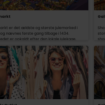
markt
Gal
arkt er det ældste og største julemarked i
Shop
og nævnes første gang tilbage i 1434.
sto
det er opkaldt efter den lokale julekage,
shop
l. En kæmpe oplevelse for både børn og
med 
med mange højdepunkter som
rund
offelhaus, Knusperhaus, julebageriet og
sto
 afholdes der også flere musikarrangementer.
ark
gene op til juleaften afholdes der forskellige
bur
or især Stollenfesten, den 5. december, er
Vitt
 et tilløbsstykke med den kæmpe Stollen-
lan
der fragtes fra Zwinger til Striezelmarkt, i
prø
centrum, i hestevogn, og siden skæres op og
ogs
il de mange fremmødte under stor festivitas.
mås
as varmt Glühwein, lidt julekage eller
bar