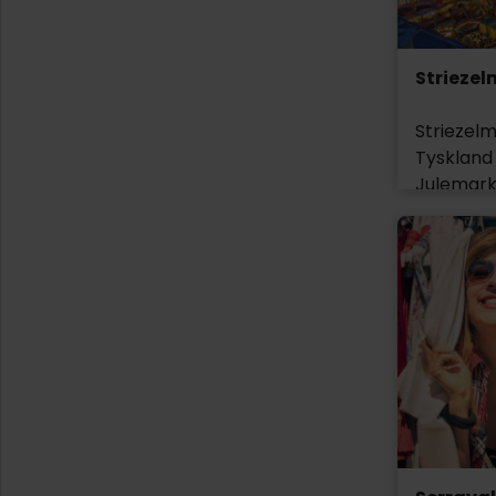
Striezel
Striezelm
Tyskland 
Julemarke
Strietze
voksne 
Pflaument
samtidig
Især i da
fester hv
noget af
julekage, 
Dresden 
uddeles t
Nyd et gl