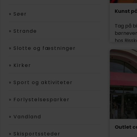
Kunst på
»
Søer
Tag på bi
»
Strande
børnevenl
hos Rissko
vinterfer
»
Slotte og fæstninger
halvøen R
kunstnere
»
Kirker
besøgene.
Der find
»
Sport og aktiviteter
smykkede
kunstnere
»
Forlystelsesparker
»
Vandland
Outlet 
»
Skisportssteder