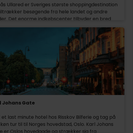
ås Ullared er Sveriges største shoppingdestination
tiltrækker besøgende fra hele landet og andre
der. Det enorme indkøbscenter tilbyder en bred
e af produkter, fra tøj og boligudstyr til elektronik og
ligvarer, alt sammen til konkurrencedygtige priser.
over shopping har Gekås Ullared flere spisesteder,
de besøgende kan tage en pause og nyde et måltid
r en snack.
l Johans Gate
 et last minute hotel hos Risskov Bilferie og tag på
køn tur til til Norges hovedstad, Oslo. Karl Johans
e er Oslos hovedgade og strækker sig fra