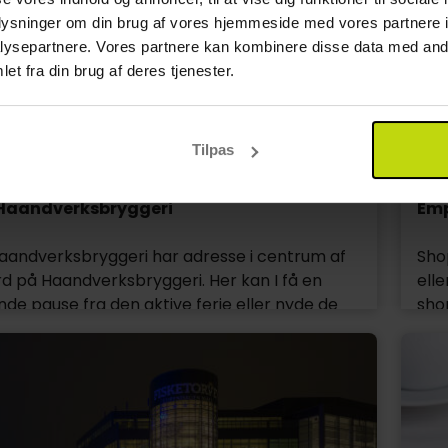
plan
oplysninger om din brug af vores hjemmeside med vores partnere i
med
ysepartnere. Vores partnere kan kombinere disse data med andr
og 
et fra din brug af deres tjenester.
svæ
læg
sag
Tilpas
Haandverksbryggeri
Emp
aandverksbryggeri har adresse i centrum af
Shop
d på Haandverksbryggeri. Her kan I få en
ell
de pause fra den aktive ferie eller nyde de
sho
rske sommernætter i romantisk selskab.
Sho
geriet har servering midt i byen, og er et
kvm
alle der elsker et godt glas øl. Stedet byder
ford
rskellige slags fadøl, som indehaverne kan stolt
res
en præsentation af. Ud over deres lokale øl,
frok