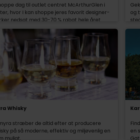
oppe dag til outlet centret McArthurGlen i
Gek
r, hvor I kan shoppe jeres favorit designer-
og 
er nedsat med 30-70 % rabat hele året
ste
 finder I et stort udvalg af tøj, tilbehør og
vift
legante ting til hjemmet og smart sportstøj.
dag
fantastiske mærker og masser af nye trends.
Ud 
så 
elle
ra Whisky
Kar
yra stræber de altid efter at producere
Find
sky på så moderne, effektiv og miljøvenlig en
en s
 muligt.
Gat