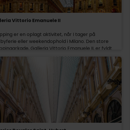
leria Vittorio Emanuele II
ping er en oplagt aktivitet, når I tager på
rbyferie eller weekendophold i Milano. Den store
pingarkade, Galleria Vittorio Emanuele II, er fyldt
dyre butikker og egner sig glimrende til at ose lidt
t og kigge i vinduerne. I arkaden findes alle de
re mærker, fra Prada til Gucci, og især huskes
aden for at opsige McDonalds lejemål, da
gerkæden ikke passede ind i omgivelserne. Galleria
orio Emanuele II blev færdigbygget i 1865, og en
g række butiksarkader rundt om i verdenen har
vet at efterligne den prægtige arkitektur. Det er
å her at milaneserne mødes for at blive set og
ke flirte lidt og de mange restauranter og flotte
er er altid et godt sted at mødes og opleve det