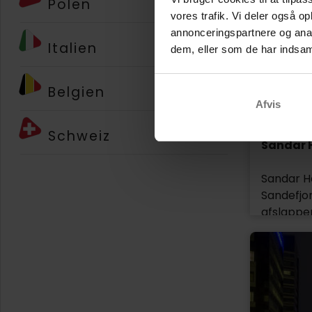
Polen
vores trafik. Vi deler også 
annonceringspartnere og anal
Italien
dem, eller som de har indsaml
Belgien
Afvis
Schweiz
Sandar 
Sandar H
Sandefjor
afslappen
lange no
Mikrobryg
must for 
for 10 fo
give jer 