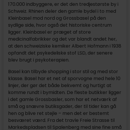
170.000 indbyggere, er det den tredjestørste by i
Schweiz. Rhinen deler den gamle bydel i to med
Kleinbasel mod nord og Grossbasel på den
sydlige side, hvor også det historiske centrum
ligger. Kleinbasel er præget af store
medicinalfabrikker og det var blandt andet her,
at den schweiziske kemiker Albert Hofmann i 1938
opfandt det psykedeliske stof LSD, der senere
blev brugt i psykoterapien.
Basel kan tilbyde shopping i stor stil og med stor
klasse. Basel har et net af sporvogne med hele 10
linjer, der gør det både bekvemt og hurtigt at
komme rundt i bymidten. De fleste butikker ligger
i det gamle Grossbasler, som har et netværk af
små og snævre butiksgader, der til tider kan gå
hen og blive ret stejle – men det er bestemt
besværet værd. Fra det travle Freie Strasse til
Markedspladsen til Spalenberg med sine fine små