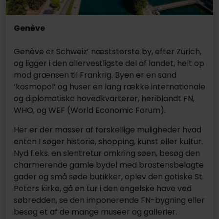
Genève
Genève er Schweiz’ næststørste by, efter Zürich,
og ligger i den allervestligste del af landet, helt op
mod grænsen til Frankrig. Byen er en sand
’kosmopol’ og huser en lang række internationale
og diplomatiske hovedkvarterer, heriblandt FN,
WHO, og WEF (World Economic Forum).
Her er der masser af forskellige muligheder hvad
enten I søger historie, shopping, kunst eller kultur.
Nyd f.eks. en slentretur omkring søen, besøg den
charmerende gamle bydel med brostensbelagte
gader og små søde butikker, oplev den gotiske St.
Peters kirke, gå en tur i den engelske have ved
søbredden, se den imponerende FN-bygning eller
besøg et af de mange museer og gallerier.