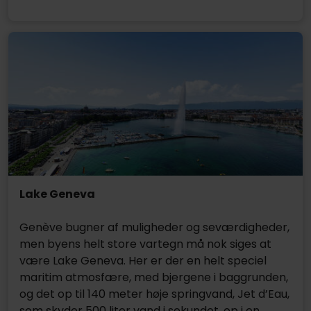
Lake Geneva
Genève bugner af muligheder og seværdigheder,
men byens helt store vartegn må nok siges at
være Lake Geneva. Her er der en helt speciel
maritim atmosfære, med bjergene i baggrunden,
og det op til 140 meter høje springvand, Jet d’Eau,
som skyder 500 liter vand i sekundet, op i en