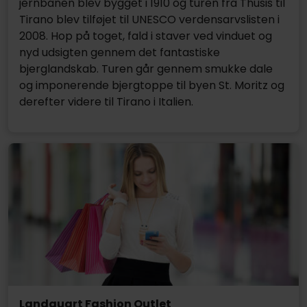
jernbanen blev bygget i 1910 og turen fra Thusis til
Tirano blev tilføjet til UNESCO verdensarvslisten i
2008. Hop på toget, fald i staver ved vinduet og
nyd udsigten gennem det fantastiske
bjerglandskab. Turen går gennem smukke dale
og imponerende bjergtoppe til byen St. Moritz og
derefter videre til Tirano i Italien.
Landquart Fashion Outlet