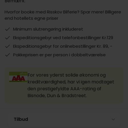
Bemærk:
Hvorfor booke med Risskov Bilferie? Spar mere! Billigere
end hotellets egne priser
Minimum slutrengøring inkluderet
Ekspeditionsgebyr ved telefonbestillinger Kr.129
Ekspeditionsgebyr for onlinebestillinger Kr. 89, -
Pakkeprisen er per person i dobbeltværelse
For vores yderst solide økonomi og
kreditværdighed, har vi igen modtaget
den prestigefyldte AAA-rating af
Bisnode, Dun & Bradstreet.
Tilbud