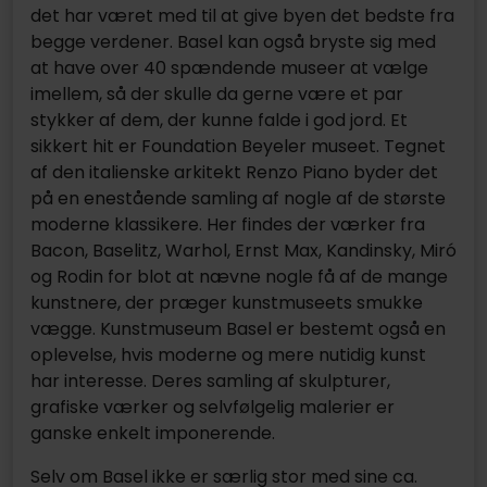
det har været med til at give byen det bedste fra
begge verdener. Basel kan også bryste sig med
at have over 40 spændende museer at vælge
imellem, så der skulle da gerne være et par
stykker af dem, der kunne falde i god jord. Et
sikkert hit er Foundation Beyeler museet. Tegnet
af den italienske arkitekt Renzo Piano byder det
på en enestående samling af nogle af de største
moderne klassikere. Her findes der værker fra
Bacon, Baselitz, Warhol, Ernst Max, Kandinsky, Miró
og Rodin for blot at nævne nogle få af de mange
kunstnere, der præger kunstmuseets smukke
vægge. Kunstmuseum Basel er bestemt også en
oplevelse, hvis moderne og mere nutidig kunst
har interesse. Deres samling af skulpturer,
grafiske værker og selvfølgelig malerier er
ganske enkelt imponerende.
Selv om Basel ikke er særlig stor med sine ca.