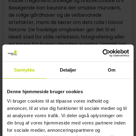
indblik i regionens åndelige og arkitektoniske arv.
Besøgende kan beundre det smukke murværk,
de rolige gårdhaver og de velbevarede
artefakter, mens de lærer om dets rolle i Davos'
historie. De fredelige omgivelser gør det til et
ideelt sted for stille refleksion, fotografering eller
en pause fra byens udendørs eventyr. Uanset om
du er historieentusiast eller bare på udkig efter
en unik kulturel oplevelse, er Davos Kloster en
skjult skat, der er værd at udforske.
Samtykke
Detaljer
Om
Denne hjemmeside bruger cookies
Vi bruger cookies til at tilpasse vores indhold og
annoncer, til at vise dig funktioner til sociale medier og til
at analysere vores trafik. Vi deler også oplysninger om
din brug af vores hjemmeside med vores partnere inden
for sociale medier, annonceringspartnere og