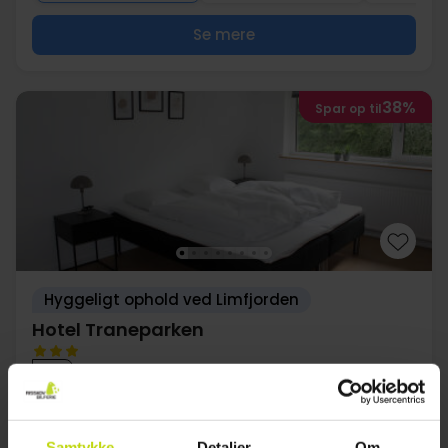
Se mere
38%
Spar op til
Hyggeligt ophold ved Limfjorden
Hotel Traneparken
God
108 anmeldelser
3.9
/ 5
Nykøbing M
Inkl. tapasmenu & 1 flaske rosévin
Samtykke
Detaljer
Om