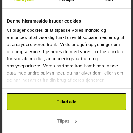
1x
overnatning
1x
morgenmad
1x
Tapas menu på ankomstdagen
Se alt, der er inkluderet
Denne hjemmeside bruger cookies
1x
1 flaske vin
∞
Gratis parkering og internet
Vi bruger cookies til at tilpasse vores indhold og
Aug
499,-
Sep
499,-
Okt
pp
pp
annoncer, til at vise dig funktioner til sociale medier og til
I alt 998,-
I alt 998,-
at analysere vores trafik. Vi deler også oplysninger om
din brug af vores hjemmeside med vores partnere inden
Se mere
for sociale medier, annonceringspartnere og
analysepartnere. Vores partnere kan kombinere disse
data med andre oplysninger, du har givet dem, eller som
1
de har indsamlet fra din brug af deres tjenester.
FAQ
Tillad alle
Hvilke hoteller i Se vores udvalg af Rejser til
Nykøbing M tilbyder måltider eller
Tilpas
halvpension?
For at finde lejligheder i Se vores udvalg af Rejser til