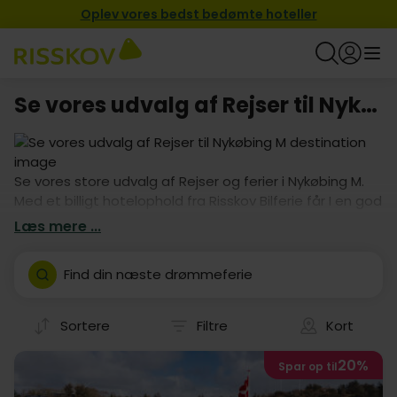
Oplev vores bedst bedømte hoteller
Se vores udvalg af Rejser til Nykøbing M
Se vores store udvalg af Rejser og ferier i Nykøbing M.
Med et billigt hotelophold fra Risskov Bilferie får I en god
base med masser af muligheder indenfor kort afstand.
Læs mere ...
Find en hotelpakke som passer til jeres behov og book
jeres ferie i Nykøbing M med det samme.
Find din næste drømmeferie
Sortere
Filtre
Kort
20%
Spar op til