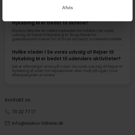
Nykøbing M kan du bruge filteret ”Lejlighed” under Værelser.
Afvis
Hvilke hoteller i Se vores udvalg af Rejser til
Nykøbing M er bedst til skiferie?
Risskov tilbyder en række topbedømte hoteller i Se vores
udvalg af Rejser til Nykøbing M. Brug filteret for
gæstebedømmelser for at finde de bedst vurderede hoteller.
Hvilke steder i Se vores udvalg af Rejser til
Nykøbing M er bedst til udendørs aktiviteter?
Det er ofte billigst at bo på hotel i Se vores udvalg af Rejser til
Nykøbing M uden for højsæsonen eller midt på ugen, hvor
efterspørgslen er lavere.
Kontakt os
70 22 77 17
info@risskov-bilferie.dk