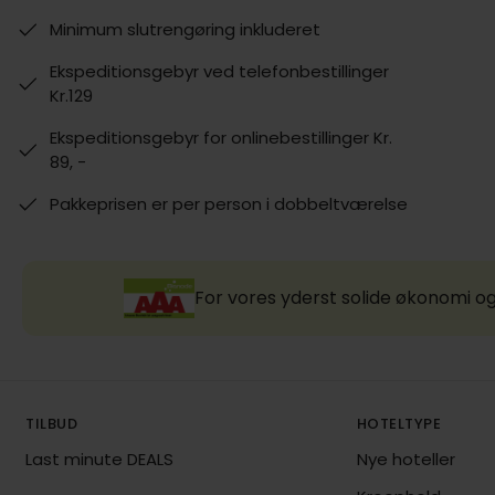
Minimum slutrengøring inkluderet
Ekspeditionsgebyr ved telefonbestillinger
Kr.129
Ekspeditionsgebyr for onlinebestillinger Kr.
89, -
Pakkeprisen er per person i dobbeltværelse
For vores yderst solide økonomi og
TILBUD
HOTELTYPE
Last minute DEALS
Nye hoteller