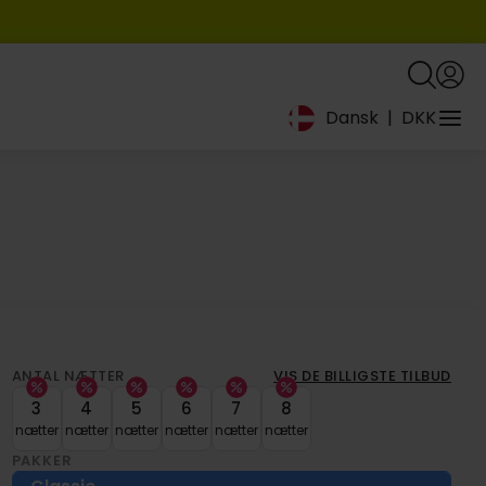
Dansk
|
DKK
ANTAL NÆTTER
VIS DE BILLIGSTE TILBUD
3
4
5
6
7
8
nætter
nætter
nætter
nætter
nætter
nætter
PAKKER