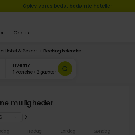
Oplev vores bedst bedømte hoteller
er
Om os
a Hotel & Resort
Booking kalender
Hvem?
1 Værelse • 2 gæster
ine muligheder
6
sdag
Fredag
Lørdag
Søndag