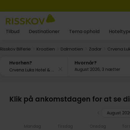
Tilbud
Destinationer
Tema ophold
Hoteltyp
Risskov Bilferie
Kroatien
Dalmatien
Zadar
Crvena Luk
Hvorhen?
Hvornår?
August 2026, 3 nætter
Klik på ankomstdagen for at se d
August 202
Mandag
Tirsdag
Onsdag
Tor