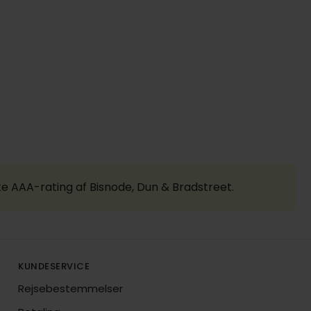
te AAA-rating af Bisnode, Dun & Bradstreet.
KUNDESERVICE
Rejsebestemmelser