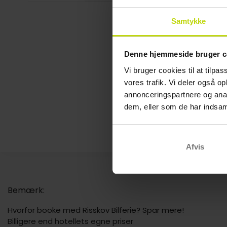
Samtykke
Denne hjemmeside bruger c
Vi bruger cookies til at tilpas
vores trafik. Vi deler også 
annonceringspartnere og anal
dem, eller som de har indsaml
Afvis
Bemærk:
Hvorfor booke med Risskov Bilferie? Spar mere!
Billigere end hotellets egne priser