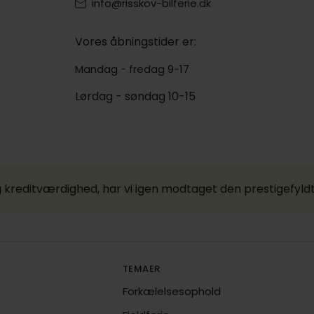
info@risskov-bilferie.dk
Vores åbningstider er:
Mandag - fredag 9-17
Lørdag - søndag 10-15
 kreditværdighed, har vi igen modtaget den prestigefyld
TEMAER
Forkælelsesophold