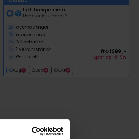
Classic
Inkl. halvpension
Hvad er inkluderet?
2x
overnatninger
2x
morgenmad
2x
Aftenbuffet
1x
1 velkomstdrink
fra 1299 ,-
∞
Gratis wifi
Spar op til 19%
Aug
Sep
Okt