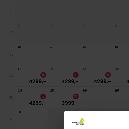
31
3
4
5
6
32
10
11
12
13
33
17
18
19
20
34
4299,-
4299,-
4299,-
4
24
25
26
27
35
4299,-
3999,-
31
36