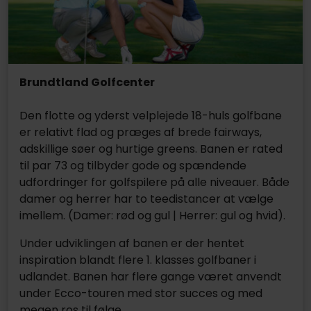
Brundtland Golfcenter
Den flotte og yderst velplejede 18-huls golfbane
er relativt flad og præges af brede fairways,
adskillige søer og hurtige greens. Banen er rated
til par 73 og tilbyder gode og spændende
udfordringer for golfspilere på alle niveauer. Både
damer og herrer har to teedistancer at vælge
imellem. (Damer: rød og gul | Herrer: gul og hvid).
Under udviklingen af banen er der hentet
inspiration blandt flere 1. klasses golfbaner i
udlandet. Banen har flere gange været anvendt
under Ecco-touren med stor succes og med
megen ros til følge.