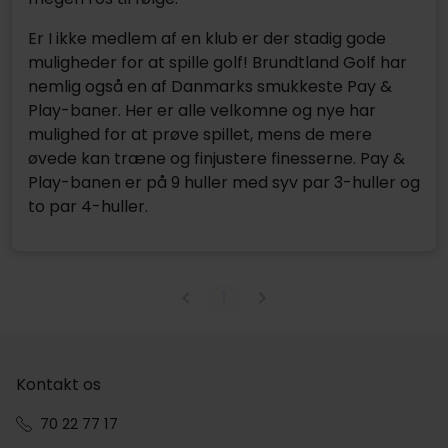
Er I ikke medlem af en klub er der stadig gode
muligheder for at spille golf! Brundtland Golf har
nemlig også en af Danmarks smukkeste Pay &
Play-baner. Her er alle velkomne og nye har
mulighed for at prøve spillet, mens de mere
øvede kan træne og finjustere finesserne. Pay &
Play-banen er på 9 huller med syv par 3-huller og
to par 4-huller.
1
Kontakt os
70 22 77 17