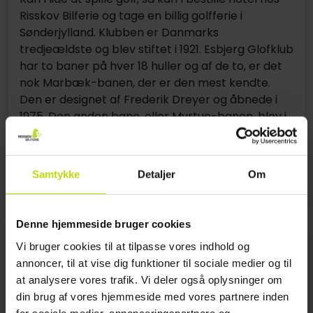
Risskov Bilferie og tage en billig golfferie i
Sønderjylland. Klubben er Danmarks
tredjeældste og blev stiftet i 1921. Esbjerg Glofklub
har to baner på hver 18 huller og af de to, er det
nok Marbæk-banen, der er den mest kendte.
Den er designet af Frederik Dreyer og åbnede i
1975. Den anden bane, eller Myrtue-banen, blev i
2007 udvidet til 18 huller. Derudover er der en 6-
hullers par-3 bane, en Putting green samt en stor
´driving range´ med 12 overdækkede
Samtykke
Detaljer
Om
udslagssteder.
Denne hjemmeside bruger cookies
Vi bruger cookies til at tilpasse vores indhold og
annoncer, til at vise dig funktioner til sociale medier og til
at analysere vores trafik. Vi deler også oplysninger om
din brug af vores hjemmeside med vores partnere inden
for sociale medier, annonceringspartnere og