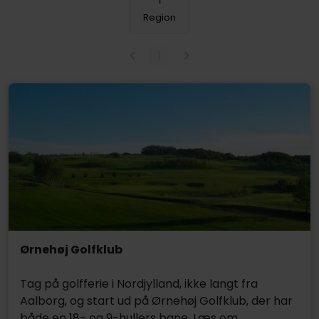
Region
1
Ørnehøj Golfklub
Tag på golfferie i Nordjylland, ikke langt fra
Aalborg, og start ud på Ørnehøj Golfklub, der har
både en 18- og 9-hullers bane. Læs om