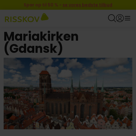
Spar op til 50 %
-
se vores bedste tilbud
Mariakirken
(Gdansk)