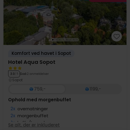
Komfort ved havet i Sopot
Hotel Aqua Sopot
God
2 anmeldelser
3.0
/ 5
Sopot
759,-
1199,-
Ophold med morgenbuffet
2x
overnatninger
2x
morgenbuffet
1x
kaffe/te og kage
Se alt, der er inkluderet
1x
1 velkomstdrink