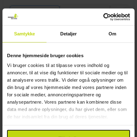
2x
Gratis parkering ved hotellet
Aug
1449,-
Sep
1049,-
Okt
pp
pp
I alt 2898,-
I alt 2098,-
Se mere
Samtykke
Detaljer
Om
GOD PRIS!
Denne hjemmeside bruger cookies
Vi bruger cookies til at tilpasse vores indhold og
annoncer, til at vise dig funktioner til sociale medier og til
at analysere vores trafik. Vi deler også oplysninger om
din brug af vores hjemmeside med vores partnere inden
for sociale medier, annonceringspartnere og
analysepartnere. Vores partnere kan kombinere disse
Fantastisk udsigt fra dit værelse
data med andre oplysninger, du har givet dem, eller som
de har indsamlet fra din brug af deres tjenester.
Marina Club Hotel
Fremragende
2 anmeldelser
5.0
/ 5