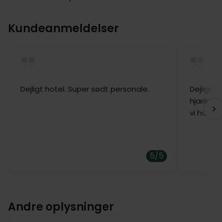
Kundeanmeldelser
Dejligt hotel. Super sødt personale.
Dejligt h
hjælpso
vi har væ
5/5
Andre oplysninger