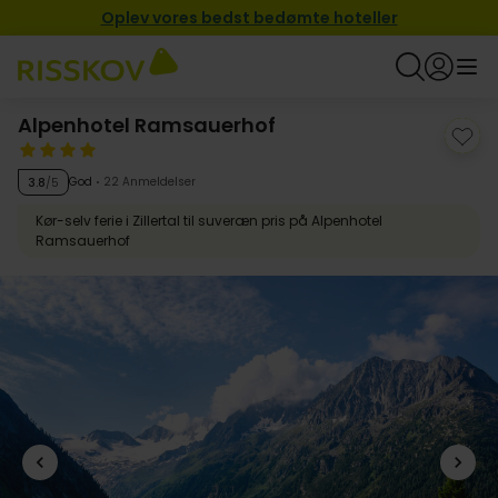
Oplev vores bedst bedømte hoteller
Alpenhotel Ramsauerhof
God
22 Anmeldelser
3.8
/5
Kør-selv ferie i Zillertal til suveræn pris på Alpenhotel
Ramsauerhof