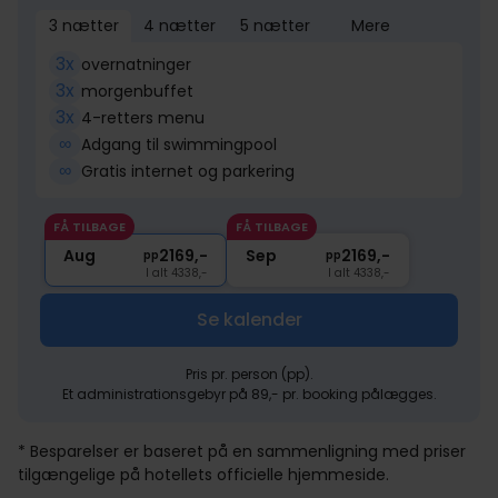
3 nætter
4 nætter
5 nætter
Mere
3x
overnatninger
3x
morgenbuffet
3x
4-retters menu
∞
Adgang til swimmingpool
∞
Gratis internet og parkering
FÅ TILBAGE
FÅ TILBAGE
Aug
2169,-
Sep
2169,-
pp
pp
I alt 4338,-
I alt 4338,-
Se kalender
Pris pr. person (pp).
Et administrationsgebyr på 89,- pr. booking pålægges.
* Besparelser er baseret på en sammenligning med priser
tilgængelige på hotellets officielle hjemmeside.