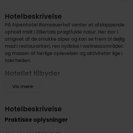
Hotelbeskrivelse
På Alpenhotel Ramsauerhof venter et afslappende
ophold midt i Zillertals pragtfulde natur. Her bor I
omgivet af de smukke alper og kan se frem til dejlig
mad i restauranten, ren nydelse i wellnessområdet
og masser af herlige oplevelser og aktiviteter lige i
nærheden.
Hotellet tilbyder
Det familiedrevne Alpenhotel Ramsauerhof hører til
Vis mere
blandt nogle af Zillertals allermest populære
overnatningssteder. Familien Eberharter og team
står klar til at sørge for, at små som store gæster
Hotelbeskrivelse
får en god og afslappende ferieoplevelse i alperne.
Praktiske oplysninger
Denne ånd kommer også til udtryk gennem
komfortniveauet på værelserne, og ikke mindst