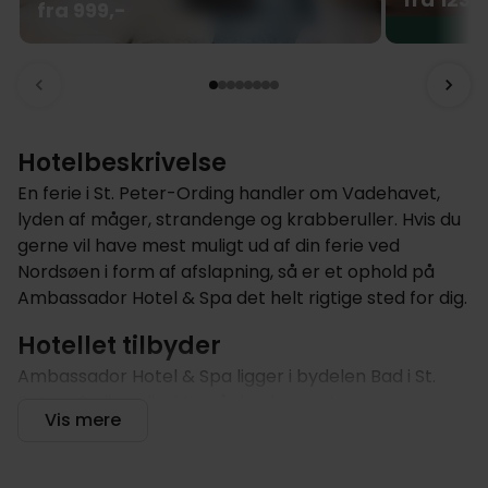
fra 999,-
Hotelbeskrivelse
En ferie i St. Peter-Ording handler om Vadehavet,
lyden af måger, strandenge og krabberuller. Hvis du
gerne vil have mest muligt ud af din ferie ved
Nordsøen i form af afslapning, så er et ophold på
Ambassador Hotel & Spa det helt rigtige sted for dig.
Hotellet tilbyder
Ambassador Hotel & Spa ligger i bydelen Bad i St.
Peter-Ording, direkte på den berømte
Vis mere
strandpromenade og kun få skridt fra stranden. Den
historiske bro, der fører til Vadehavet, starter lige
uden for hoveddøren.