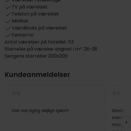
TV på værelset
Telefon på værelset
Minibar
Værdiboks på værelset
Føntørrer
Antal værelser på hotellet: 113
Størrelse på værelse angivet i m²: 28-38
Sengens størrelse: 200x200
Kundeanmeldelser
Det var rigtig dejligt igen!!!
Direkte 
svømmeb
morgenm