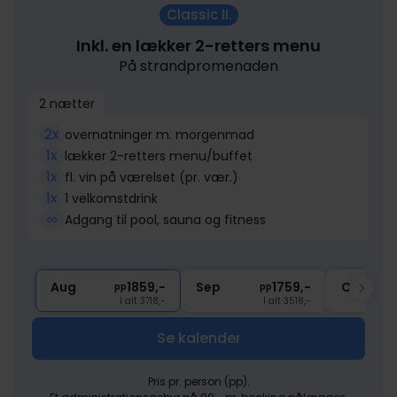
Classic II.
Inkl. en lækker 2-retters menu
På strandpromenaden
2 nætter
2x
overnatninger m. morgenmad
1x
lækker 2-retters menu/buffet
1x
fl. vin på værelset (pr. vær.)
1x
1 velkomstdrink
∞
Adgang til pool, sauna og fitness
Aug
1859,-
Sep
1759,-
Okt
pp
pp
I alt 3718,-
I alt 3518,-
Se kalender
Pris pr. person (pp).