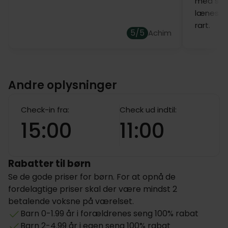
med stor
lænestol
rart.
5/5
Achim
Andre oplysninger
Check-in fra:
Check ud indtil:
15:00
11:00
Rabatter til børn
Se de gode priser for børn. For at opnå de
fordelagtige priser skal der være mindst 2
betalende voksne på værelset.
Barn 0-1.99 år i forældrenes seng 100% rabat
Barn 2-4.99 år i egen seng 100% rabat