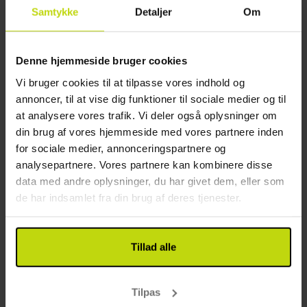
Afstand til centrum: 3.5 km (Sankt Peter-Ording)
Samtykke
Detaljer
Om
Værelserne
Afstand til strand: 1 km (St. Peter-Ording-Strand)
Afstand til hav eller sø: 1 km (North see)
De stilfulde dobbeltværelser er alle udstyret med
Nærmeste golfbane: 7 km (Open County - Tating)
opholdsområde, telefon, tv, radio, minibar, gratis wi-
Denne hjemmeside bruger cookies
Nærmeste togstation: 0.8 km (St. Peter-Ording –
fi og sikkerhedsboks samt eget badeværelse med
Vi bruger cookies til at tilpasse vores indhold og
Bad )
bruser eller kombineret bruser/badekar, hårtørrer
annoncer, til at vise dig funktioner til sociale medier og til
Nærmeste busstoppested: 0.2 km (St.Peter-Ording
og behagelig badekåbe. Nogle af værelserne har
at analysere vores trafik. Vi deler også oplysninger om
Bad/Centrum)
balkon eller terrasse. Du kan vælge mellem
din brug af vores hjemmeside med vores partnere inden
landudsigt, udsigt over strandengene eller havudsigt.
Andet
for sociale medier, annonceringspartnere og
analysepartnere. Vores partnere kan kombinere disse
Gratis internet
data med andre oplysninger, du har givet dem, eller som
Wifi
de har indsamlet fra din brug af deres tjenester.
Elevator
Etager: 5
Byggeår: 1975
Tillad alle
Renoveret: 2019
Opladning af elbil: 35 €
Parkering i garage
Tilpas
Gebyr for parkering i garage per dag: 15 € pr. dag