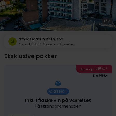
1 / 7
ambassador hotel & spa
August 2026, 2-3 nætter • 2 gæster
Eksklusive pakker
15%
*
Spar op til
fra 999,-
Classic I.
Inkl. 1 flaske vin på værelset
På strandpromenaden