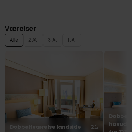
Værelser
Alle
2
3
1
Dobbel
havudsig
Dobbeltværelse landside
2
fra 1239