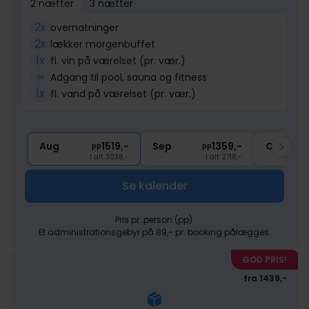
2 nætter
3 nætter
2x
overnatninger
2x
lækker morgenbuffet
1x
fl. vin på værelset (pr. vær.)
∞
Adgang til pool, sauna og fitness
1x
fl. vand på værelset (pr. vær.)
Aug
1519,-
Sep
1359,-
Okt
pp
pp
I alt 3038,-
I alt 2718,-
Se kalender
Pris pr. person (pp).
Et administrationsgebyr på 89,- pr. booking pålægges.
GOD PRIS!
fra 1439,-