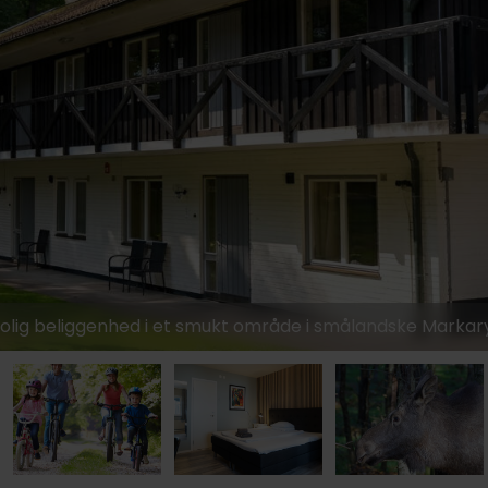
1219,-
949,-
919,-
679,-
olig beliggenhed i et smukt område i smålandske Markar
679,-