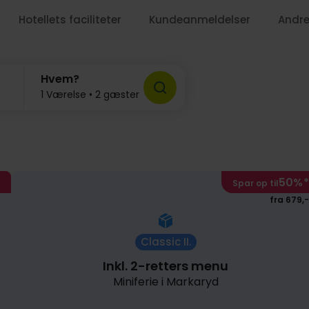
Hotellets faciliteter
Kundeanmeldelser
Andre
899,-
,-
Hvem?
1 Værelse • 2 gæster
50%
*
Spar op til
fra 679,-
Classic II.
779,-
749,-
369,-
919,-
Inkl. 2-retters menu
Miniferie i Markaryd
529,-