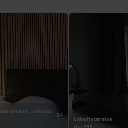
værelse m. 1 ekstra
3
Enkeltværelse
-
fra 999,-