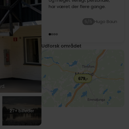
sommervarmen. Dejlig varieret
morgenmad og rigtig god
aftensmad. Fin betjening
5/5
Gitte Elmegaard
Udforsk området
679,-
yd.
27+
billeder