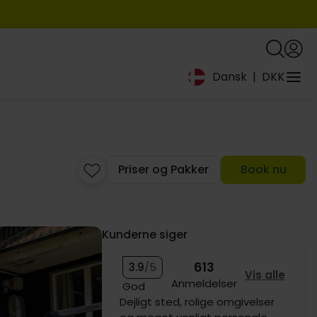
Dansk
|
DKK
Priser og Pakker
Book nu
Kunderne siger
613
3.9
/5
Vis alle
Anmeldelser
God
Dejligt køligt værelse trods