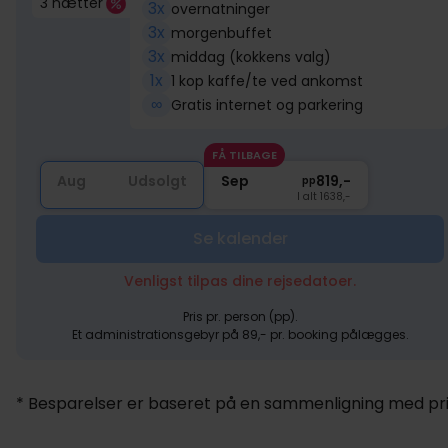
3 nætter
3x
overnatninger
3x
morgenbuffet
3x
middag (kokkens valg)
1x
1 kop kaffe/te ved ankomst
∞
Gratis internet og parkering
FÅ TILBAGE
Aug
Udsolgt
Sep
819,-
pp
I alt 1638,-
Se kalender
Venligst tilpas dine rejsedatoer.
Pris pr. person (pp).
Et administrationsgebyr på 89,- pr. booking pålægges.
* Besparelser er baseret på en sammenligning med pris