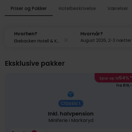
Priser og Pakker
Hotelbeskrivelse
Værelser
879
Hvorhen?
Hvornår?
August 2026, 2-3 nætter
Eksklusive pakker
54%
*
Spar op til
fra 819,-
Classic I.
Inkl. halvpension
Miniferie i Markaryd