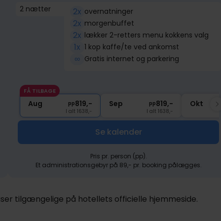
2 nætter
2x
overnatninger
2x
morgenbuffet
1219,-
2x
lækker 2-retters menu kokkens valg
1x
1 kop kaffe/te ved ankomst
∞
Gratis internet og parkering
FÅ TILBAGE
Aug
819,-
Sep
819,-
Okt
pp
pp
I alt 1638,-
I alt 1638,-
Se kalender
Pris pr. person (pp).
Et administrationsgebyr på 89,- pr. booking pålægges.
er tilgængelige på hotellets officielle hjemmeside.