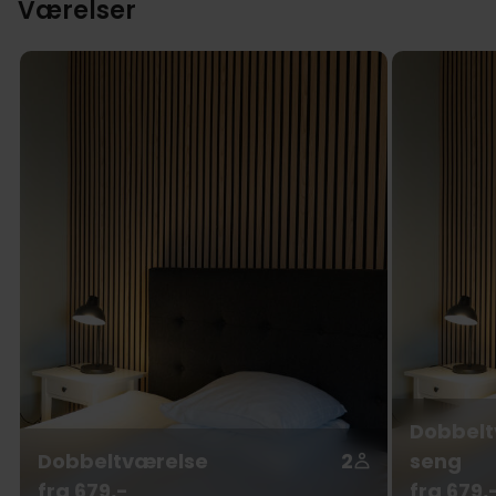
Værelser
Dobbelt
Dobbeltværelse
2
seng
fra 679,-
fra 679,