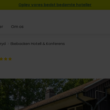
Oplev vores bedst bedømte hoteller
er
Om os
ryd
Ekebacken Hotell & Konferens
1119,-
929,-