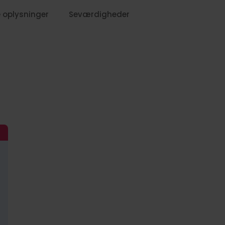
 oplysninger
Seværdigheder
1019,-
819,-