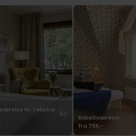
værelse m. 1 ekstra
3
Enkeltværelse
-
fra 759,-