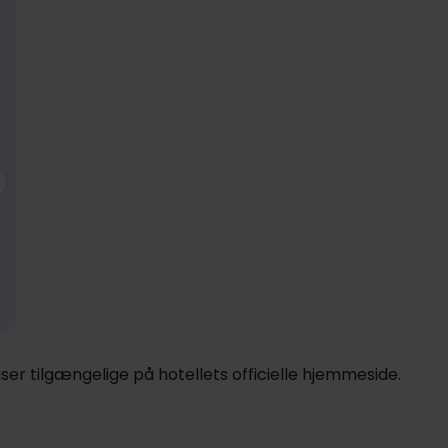
899,-
Nov
899,-
Dec
899,-
pp
pp
pp
I alt 1798,-
I alt 1798,-
I alt 1798,-
er tilgængelige på hotellets officielle hjemmeside.