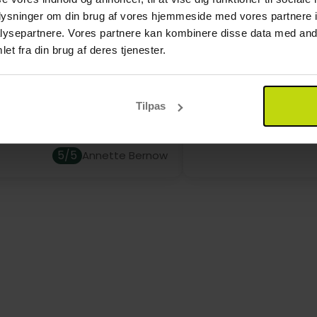
r
oplysninger om din brug af vores hjemmeside med vores partnere i
ysepartnere. Vores partnere kan kombinere disse data med andr
rne på Hotel Bellevue er lyse, rummelige og behagelige. 
et fra din brug af deres tjenester.
er LCD-TV på alle værelser.
 lille by, fin sommerby.
Fungerer altid godt med
og godt hotel. Hotel Be
godt, og Hjo en fin by.
Tilpas
5/5
Annette Bernow