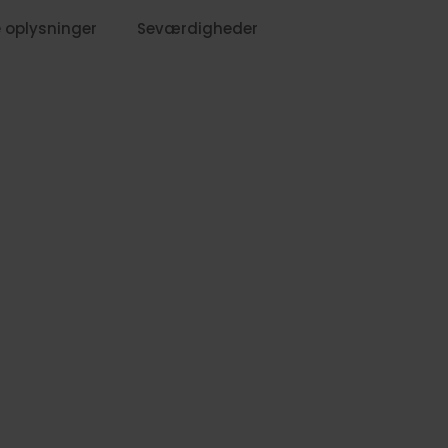
 oplysninger
Seværdigheder
579,-
679,
399,-
-
-