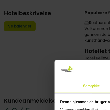
Hotelbeskrivelse
Populære f
Restauran
Se kalender
Velkommen til
gennem de br
kunsthåndvær
Hotellet 
Hotel Bellevu
over lystbåd
Hotellets res
midt i det fr
Vis mere
Samtykke
I hotellets l
dejligt at af
Kundeanmeldelser
Denne hjemmeside bruger c
Hotellet har 
Vi bruger cookies til at tilpas