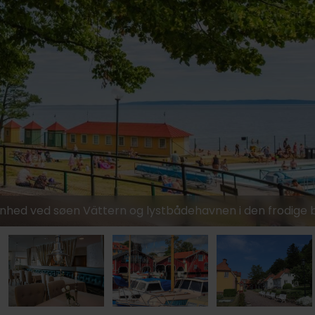
779,-
549,-
579,-
genhed ved søen Vättern og lystbådehavnen i den frodige 
1359,-