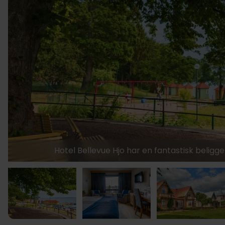
989,-
Hotel Bellevue Hjo har en fantastisk belig