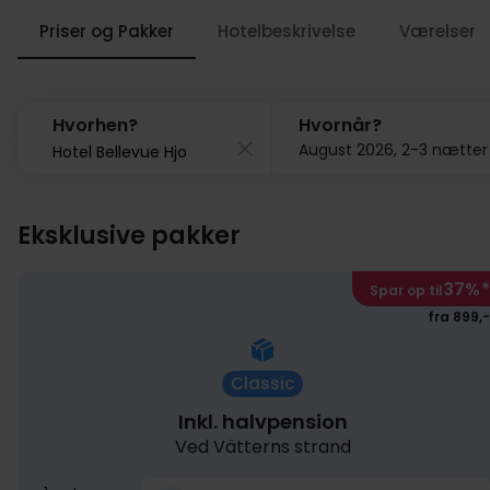
Priser og Pakker
Hotelbeskrivelse
Værelser
Hvorhen?
Hvornår?
August 2026, 2-3 nætter
Eksklusive pakker
37%
*
Spar op til
fra 899,-
Classic
Inkl. halvpension
Ved Vätterns strand