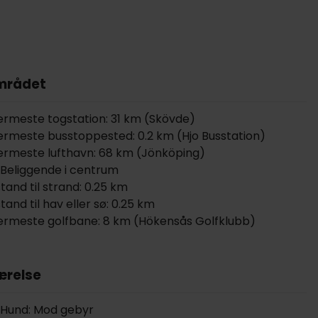
mrådet
rmeste togstation: 31 km (Skövde)
rmeste busstoppested: 0.2 km (Hjo Busstation)
rmeste lufthavn: 68 km (Jönköping)
Beliggende i centrum
tand til strand: 0.25 km
tand til hav eller sø: 0.25 km
rmeste golfbane: 8 km (Hökensås Golfklubb)
relse
Hund: Mod gebyr