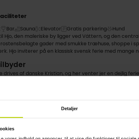
aciliteter
t
Bar
Sauna
Elevator
Gratis parkering
Hund
 Hjo, den maleriske by ligger ved Vättern, og den centra
ostensbelagte gader med smukke træhuse, shoppe i spæn
k. Hjo inviterer på en klassisk svensk ferie med mange n
tilbyder
e drives af danske Kristian, og her venter jer en dejlig feri
ehavnen og søen.
taurant serverer mad lavet af friske, lokale råvarer. Det 
ugtbare landskab.
Detaljer
obby kan I koble af efter dagens oplevelser, eller I kan s
runde dagen med drinks i hotellets bar.
ookies
gratis parkering, og der er gratis internetadgang på hele h
se vores indhold og annoncer, til at vise dig funktioner til sociale