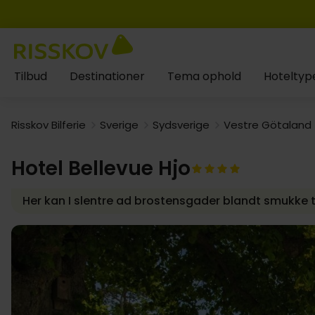
Tilbud
Destinationer
Tema ophold
Hoteltyp
Risskov Bilferie
Sverige
Sydsverige
Vestre Götaland
Hotel Bellevue Hjo
Her kan I slentre ad brostensgader blandt smukke