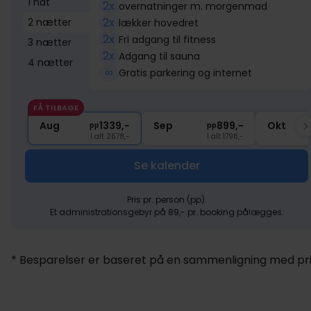
1 nat
2x
overnatninger m. morgenmad
2x
2 nætter
lækker hovedret
2x
Fri adgang til fitness
3 nætter
2x
Adgang til sauna
4 nætter
∞
Gratis parkering og internet
FÅ TILBAGE
839,-
Aug
1339,-
Sep
899,-
Okt
pp
pp
I alt 2678,-
I alt 1798,-
Se kalender
Pris pr. person (pp).
Et administrationsgebyr på 89,- pr. booking pålægges.
* Besparelser er baseret på en sammenligning med pris