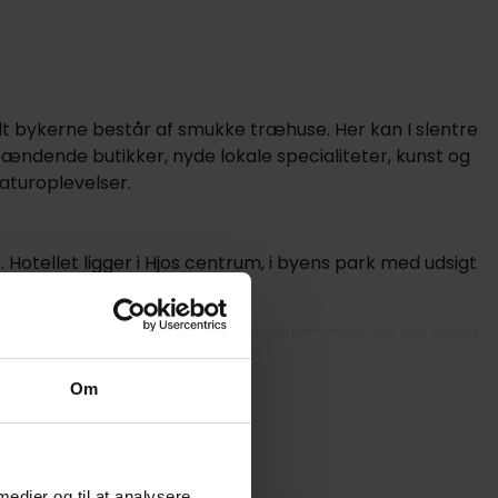
lt bykerne består af smukke træhuse. Her kan I slentre
dende butikker, nyde lokale specialiteter, kunst og
aturoplevelser.
679,-
1089,-
e. Hotellet ligger i Hjos centrum, i byens park med udsigt
siges, at området er Sveriges spisekammer, og Hjo ligger
Om
lappe af i hotellets relaxområde med sauna. Det er også
otellet.
 medier og til at analysere