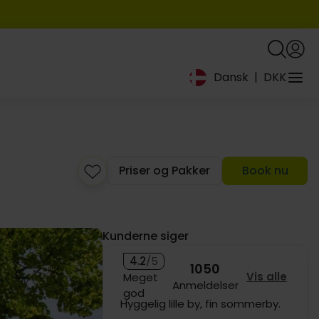
Dansk
|
DKK
Priser og Pakker
Book nu
Kunderne siger
4.2
/5
1050
Vis alle
Meget
Anmeldelser
god
Fungerer altid godt med