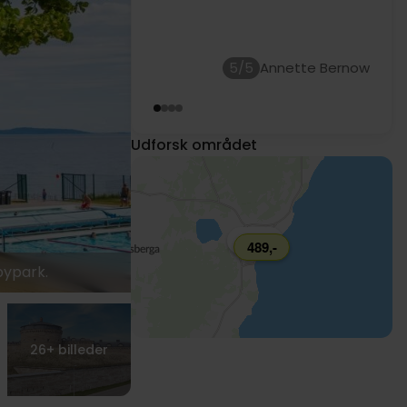
Risskov. Billigt og godt hotel.
Hotel Bellevue var rigtig godt,
og Hjo en fin by.
5/5
1049,-
Udforsk området
679,-
489,-
bypark.
26+
billeder