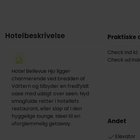
Hotelbeskrivelse
Praktiske 
Check ind kl.:
Check ud inden
Hotel Bellevue Hjo ligger
charmerende ved bredden af
Vättern og tilbyder en fredfyldt
oase med udsigt over søen. Nyd
smagfulde retter i hotellets
restaurant, eller slap af i den
hyggelige lounge. Ideel til en
Andet
uforglemmelig getaway.
Elevator