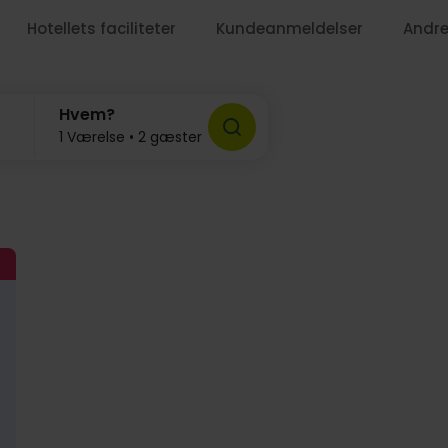
679,-
Hotellets faciliteter
Kundeanmeldelser
Andre
Hvem?
1 Værelse • 2 gæster
539,
539,