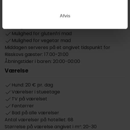
Restaurant
Afvis
Bar
Mulighed for laktosefri mad
Mulighed for glutenfri mad
Mulighed for vegetar mad
Middagen serveres på et angivet tidspunkt for
Risskovs gæster: 17.00-21:00
Åbningstider i baren: 20:00-00:00
Værelse
Hund: 20 € pr. dag
Værelser i stueetage
TV på værelset
Føntørrer
Bad på alle værelser
Antal værelser på hotellet: 68
Størrelse på værelse angivet i m²: 20-30