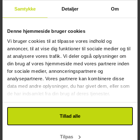
lange sandstrande og fredelig natur i baglandet. Du
Afstand til hav eller sø: 0.9 km (Baltic sea)
Samtykke
Detaljer
Om
kan spadsere på promenaden i Zinnowitz, udforske
Nærmeste golfbane: 3.5 km (Minigolfanlage
moler og historiske villaer i Heringsdorf, eller tage på
Koserow)
fredelige cykelture gennem skove og marker.
Nærmeste togstation: 2 km (Koserow)
Denne hjemmeside bruger cookies
Nærmeste busstoppested: 2 km (Koserow)
Værelser
Vi bruger cookies til at tilpasse vores indhold og
på landet
annoncer, til at vise dig funktioner til sociale medier og til
Værelserne er enkle, lyse og gennemtænkt
Andet
at analysere vores trafik. Vi deler også oplysninger om
indrettede – præcis hvad du har brug for efter en
din brug af vores hjemmeside med vores partnere inden
dag i det fri. Komfort dobbeltværelserne giver
Gratis parkering
for sociale medier, annonceringspartnere og
ekstra plads at brede sig på, mens enkelt- og
Gratis internet
analysepartnere. Vores partnere kan kombinere disse
standarddobbeltværelser er perfekte til et
Wifi
data med andre oplysninger, du har givet dem, eller som
hyggeligt ophold. Alle værelser har eget
Elevator
de har indsamlet fra din brug af deres tjenester.
badeværelse, bruser, hårtørrer, tv, værdiboks og
Etager: 3
gratis WiFi.
Byggeår: 1990
Renoveret: 2023
Tillad alle
Cykel opbevaring (låst)
Børnevenligt
Tilpas
Restaurant