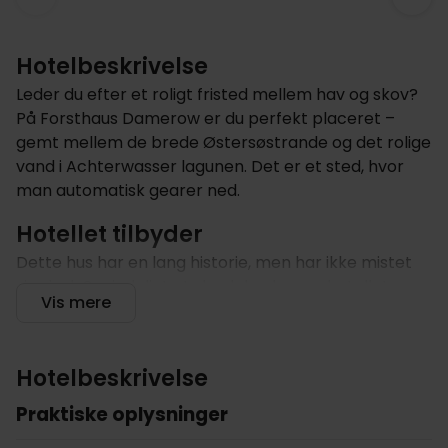
Hotelbeskrivelse
Leder du efter et roligt fristed mellem hav og skov?
På Forsthaus Damerow er du perfekt placeret –
gemt mellem de brede Østersøstrande og det rolige
vand i Achterwasser lagunen. Det er et sted, hvor
man automatisk gearer ned.
Hotellet tilbyder
Dette hus har en lang historie, men har ikke mistet
sin sjæl. Oprindeligt et skovløberhus, er hotellet
Vis mere
vokset fra en beskeden feriebolig til et
charmerende 4 stjernet gemmested. Den rustikke
arkitektur og varme atmosfære afspejler rødderne,
Hotelbeskrivelse
mens faciliteterne tilbyder moderne komfort. Du
kan slappe af i wellnessområdet med indendørs pool
Praktiske oplysninger
og sauna, eller gå på opdagelse i den fredelige skov