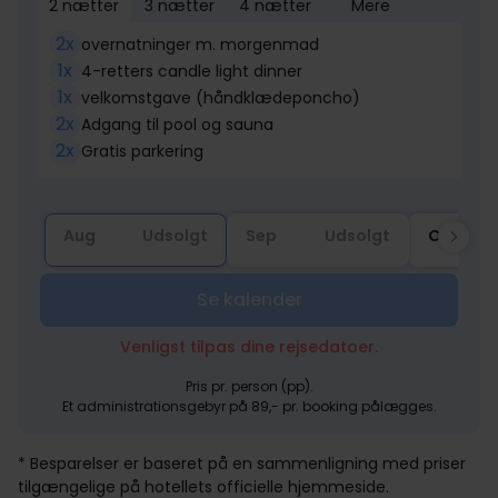
2 nætter
3 nætter
4 nætter
Mere
2x
overnatninger m. morgenmad
1x
4-retters candle light dinner
1x
velkomstgave (håndklædeponcho)
2x
Adgang til pool og sauna
2x
Gratis parkering
Aug
Udsolgt
Sep
Udsolgt
Okt
Se kalender
Venligst tilpas dine rejsedatoer.
Pris pr. person (pp).
Et administrationsgebyr på 89,- pr. booking pålægges.
* Besparelser er baseret på en sammenligning med priser
tilgængelige på hotellets officielle hjemmeside.