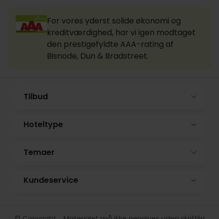
For vores yderst solide økonomi og
kreditværdighed, har vi igen modtaget
den prestigefyldte AAA-rating af
Bisnode, Dun & Bradstreet.
Tilbud
Hoteltype
Temaer
Kundeservice
© Copyright. Materialet må ikke gengives uden skriftlig