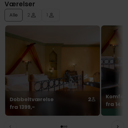
Værelser
Alle
2
1
Komfort
Dobbeltværelse
2
fra 1489
fra 1399,-