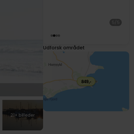
699,-
5/5
1099,-
799,-
Udforsk området
849,-
21+
billeder