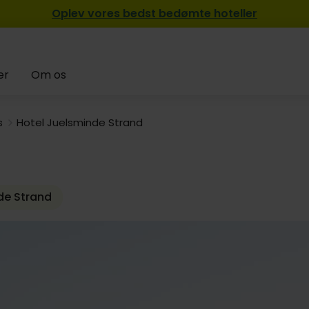
Oplev vores bedst bedømte hoteller
er
Om os
s
Hotel Juelsminde Strand
de Strand
5