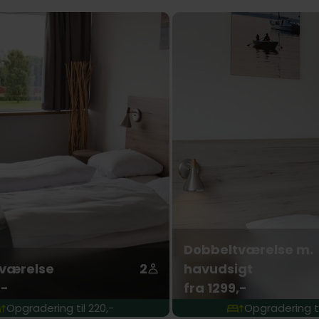
Dobbeltværelse m.
værelse
2
havudsigt
,-
fra 1299,-
Opgradering til 220,-
Opgradering ti