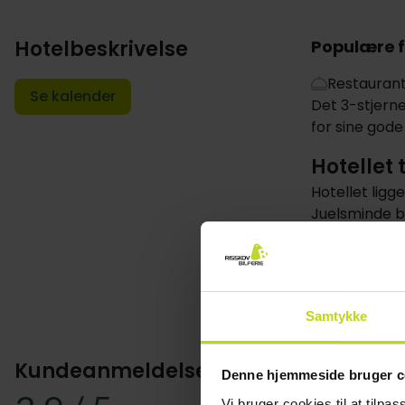
Hotelbeskrivelse
Populære f
Restauran
Se kalender
Det 3-stjern
for sine god
Hotellet 
Hotellet ligg
Juelsminde b
Fra hotellets
køkken. Om af
Vis mere
Tilbring som
Samtykke
De voksne kan
Værelse
Kundeanmeldelser
Denne hjemmeside bruger c
Hotel Juelsm
Vi bruger cookies til at tilpas