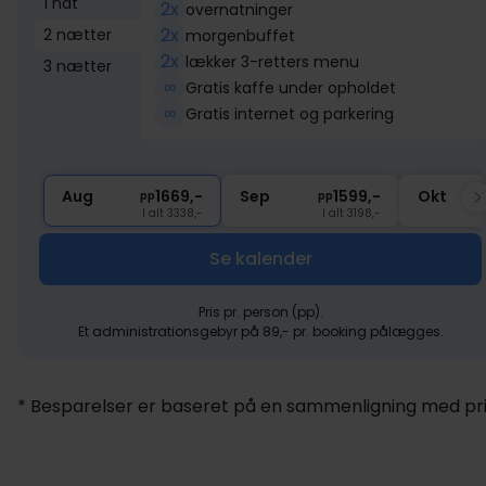
1 nat
2x
overnatninger
2x
2 nætter
morgenbuffet
2x
lækker 3-retters menu
3 nætter
∞
Gratis kaffe under opholdet
∞
Gratis internet og parkering
Aug
1669,-
Sep
1599,-
Okt
pp
pp
I alt 3338,-
I alt 3198,-
Se kalender
Pris pr. person (pp).
Et administrationsgebyr på 89,- pr. booking pålægges.
* Besparelser er baseret på en sammenligning med pris