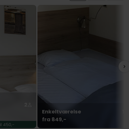
2
Enkeltværelse
1
fra 849,-
l 450,-