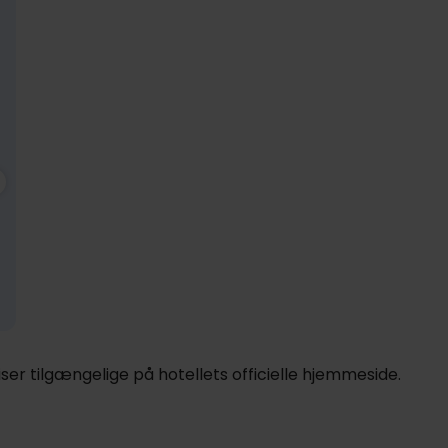
1529,-
Nov
1529,-
Dec
1529,-
Ja
pp
pp
pp
I alt 3058,-
I alt 3058,-
I alt 3058,-
er tilgængelige på hotellets officielle hjemmeside.