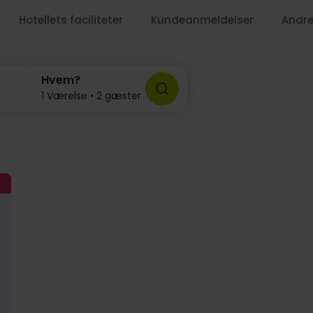
Hotellets faciliteter
Kundeanmeldelser
Andre
699,-
1269,-
Hvem?
1 Værelse • 2 gæster
679,-