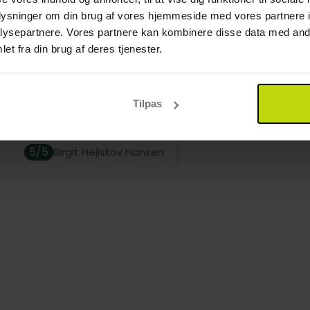
rnet. Det er muligt at låne hårtørrer i receptionen. De fle
oplysninger om din brug af vores hjemmeside med vores partnere i
ysepartnere. Vores partnere kan kombinere disse data med andr
værelser er udstyret med en dobbeltseng på 140 cm. og
et fra din brug af deres tjenester.
RK at det ikke er muligt at få havudsigt ved bestilling a
ted.
Dejlig mad og venligt
Tilpas
5/5
Birgit Hejlskov Hansen