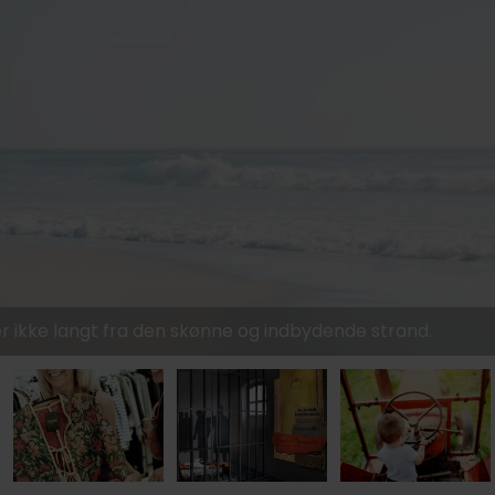
1099,-
959,-
999,-
er ikke langt fra den skønne og indbydende strand.