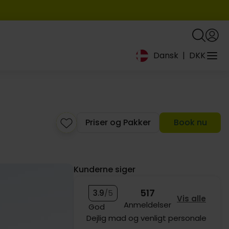
Dansk
|
DKK
1299,-
1899
999
999,-
699,-
Priser og Pakker
Book nu
Kunderne siger
517
3.9
/5
Vis alle
99,-
Anmeldelser
God
Dejlig mad og venligt personale