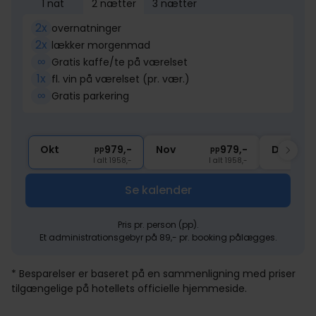
1 nat
2 nætter
3 nætter
2x
overnatninger
2x
lækker morgenmad
∞
Gratis kaffe/te på værelset
1x
fl. vin på værelset (pr. vær.)
∞
Gratis parkering
Okt
979,-
Nov
979,-
Dec
pp
pp
I alt 1958,-
I alt 1958,-
Se kalender
Pris pr. person (pp).
Et administrationsgebyr på 89,- pr. booking pålægges.
* Besparelser er baseret på en sammenligning med priser
tilgængelige på hotellets officielle hjemmeside.