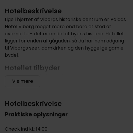
Hotelbeskrivelse
Lige i hjertet af Viborgs historiske centrum er Palads
Hotel Viborg meget mere end bare et sted at
overnatte – det er en del af byens historie. Hotellet
ligger for enden af gågaden, så du har nem adgang
til Viborgs søer, domkirken og den hyggelige gamle
bydel.
Hotellet tilbyder
Det, der gør Palads Hotel helt særligt, er dets rige
Vis mere
historie. Den elegante hovedbygning er fra 1899 og
blev oprindeligt opført som privatbolig, før den blev
til hotel i 1935 – hvilket gør det til Viborgs ældste
Hotelbeskrivelse
hotel. Du kan stadig mærke den historiske stemning
overalt – fra den klassiske arkitektur til de unikke
Praktiske oplysninger
detaljer, der giver hotellet karakter. Gennem årene
har hotellet udvidet sig til flere nabobygninger og
Check ind kl.: 14:00