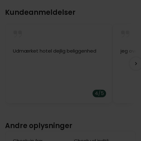
Kundeanmeldelser
Udmærket hotel dejlig beliggenhed
jeg over
4/5
Andre oplysninger
Check-in fra:
Check ud indtil: