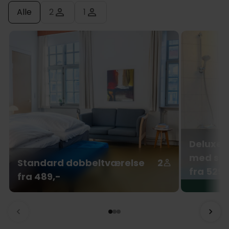
Alle
2
1
Deluxe-
med spa
Standard dobbeltværelse
2
fra 529,
fra 489,-