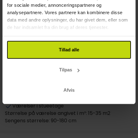
Byggeår: 1968
for sociale medier, annonceringspartnere og
Renoveret: 2013
analysepartnere. Vores partnere kan kombinere disse
data med andre oplysninger, du har givet dem, eller som
Restaurant
de har indsamlet fra din brug af deres tjenester.
Restaurant
Bar
Tillad alle
Værelse
Hund: 250 SEK pr. dag
Tilpas
TV på værelset
Minibar
Afvis
Føntørrer
Daglig rengøring
Værelser i stueetage
Størrelse på værelse angivet i m²: 15-35 m2
Sengens størrelse: 90-180 cm