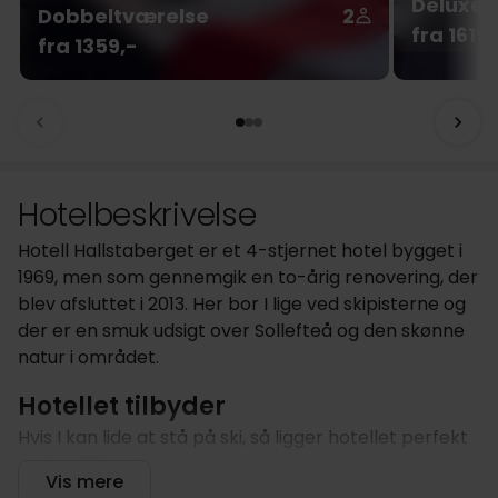
Deluxe 
Dobbeltværelse
2
fra 1619,
fra 1359,-
Hotelbeskrivelse
Hotell Hallstaberget er et 4-stjernet hotel bygget i
1969, men som gennemgik en to-årig renovering, der
blev afsluttet i 2013. Her bor I lige ved skipisterne og
der er en smuk udsigt over Sollefteå og den skønne
natur i området.
Hotellet tilbyder
Hvis I kan lide at stå på ski, så ligger hotellet perfekt
og kun 25 meter fra Hallstabacken, som har seks
Vis mere
pister (fire er oplyste om aftenen) og fire skilifte.