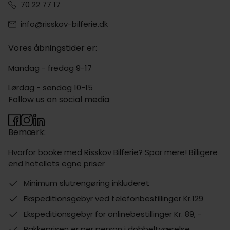
70 22 77 17
info@risskov-bilferie.dk
Vores åbningstider er:
Mandag - fredag 9-17
Lørdag - søndag 10-15
Follow us on social media
Bemærk:
Hvorfor booke med Risskov Bilferie? Spar mere! Billigere
end hotellets egne priser
Minimum slutrengøring inkluderet
Ekspeditionsgebyr ved telefonbestillinger Kr.129
Ekspeditionsgebyr for onlinebestillinger Kr. 89, -
Pakkeprisen er per person i dobbeltværelse