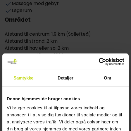
Massage mod gebyr
måltid i den friske og moderne restaurant, som også
Legerum
har sin egen vinkælder.
Området
Værelser
Hotel Hallstaberget har i alt 171 værelser, hvor I kan
Afstand til centrum: 1.9 km (Sollefteå)
vælge enkeltværelser, dobbeltværelser, deluxe-
Afstand til strand: 2 km
værelser eller familieværelser. Det er muligt at
Afstand til hav eller sø: 2 km
reservere familieværelser med op til to ekstra
Nærmeste golfbane: 19.1 km
senge.
Nærmeste togstation: 1.6 km
Nærmeste busstoppested: 1.6 km
Nærmeste lufthavn: 43.2 km
Samtykke
Detaljer
Om
Andet
Denne hjemmeside bruger cookies
Gratis parkering
Opladning af elbil: 100 SEK/day SEK
Vi bruger cookies til at tilpasse vores indhold og
Gratis internet
annoncer, til at vise dig funktioner til sociale medier og til
Wifi
at analysere vores trafik. Vi deler også oplysninger om
Elevator
din brug af vores hjemmeside med vores partnere inden