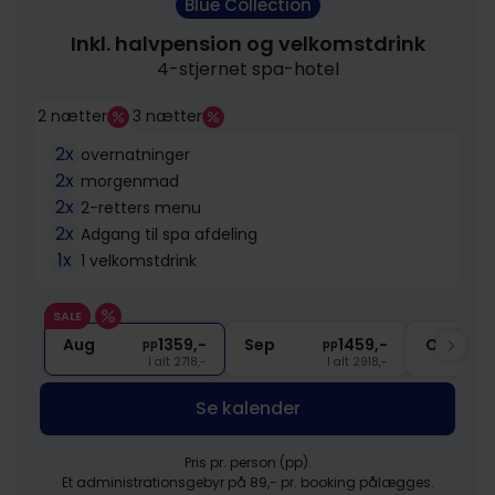
Blue Collection
Inkl. halvpension og velkomstdrink
4-stjernet spa-hotel
2 nætter
3 nætter
2x
overnatninger
2x
morgenmad
2x
2-retters menu
2x
Adgang til spa afdeling
1x
1 velkomstdrink
SALE
Aug
1359,-
Sep
1459,-
Okt
pp
pp
I alt 2718,-
I alt 2918,-
Se kalender
Pris pr. person (pp).
Et administrationsgebyr på 89,- pr. booking pålægges.