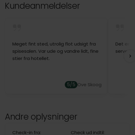
Kundeanmeldelser
Meget fint sted, utrolig flot udsigt fra
Det enes
spisesalen. Var ude og vandre lidt, fine
serverin
stier fra hotellet.
5/5
Ove Skoog
Andre oplysninger
Check-in fra:
Check ud indtil: