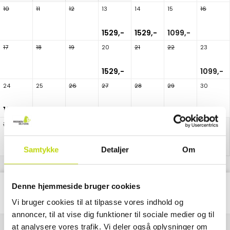
10
11
12
13
14
15
16
1529,-
1529,-
1099,-
17
18
19
20
21
22
23
1529,-
1099,-
24
25
26
27
28
29
30
1399,-
1499,-
1099,-
31
Samtykke
Detaljer
Om
Denne hjemmeside bruger cookies
Alle
Alle
Pakke
Nætter
Vi bruger cookies til at tilpasse vores indhold og
annoncer, til at vise dig funktioner til sociale medier og til
at analysere vores trafik. Vi deler også oplysninger om