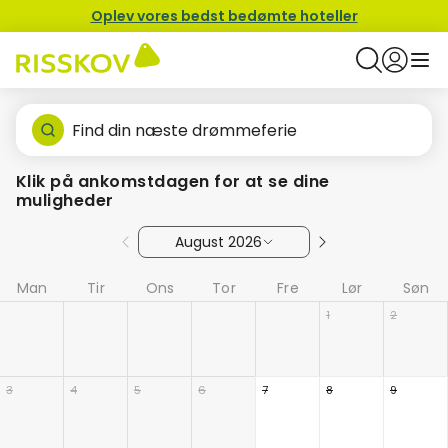
Oplev vores bedst bedømte hoteller
Find din næste drømmeferie
Klik på ankomstdagen for at se dine
muligheder
August 2026
Man
Tir
Ons
Tor
Fre
Lør
Søn
1
2
3
4
5
6
7
8
9