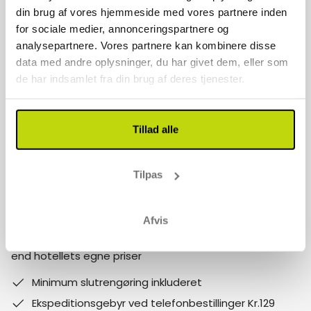
Kontakt os
din brug af vores hjemmeside med vores partnere inden
for sociale medier, annonceringspartnere og
70 22 77 17
analysepartnere. Vores partnere kan kombinere disse
data med andre oplysninger, du har givet dem, eller som
info@risskov-bilferie.dk
de har indsamlet fra din brug af deres tjenester.
Vores åbningstider er:
Mandag - fredag 9-17
Tillad alle
Lørdag - søndag 10-15
Follow us on social media
Tilpas
Bemærk:
Afvis
Hvorfor booke med Risskov Bilferie? Spar mere! Billigere
end hotellets egne priser
Minimum slutrengøring inkluderet
Ekspeditionsgebyr ved telefonbestillinger Kr.129