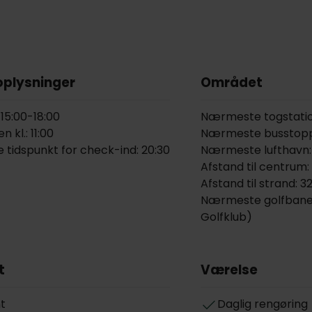
oplysninger
Området
 15:00-18:00
Nærmeste togstation:
 kl.: 11:00
Nærmeste busstopp
 tidspunkt for check-ind: 20:30
Nærmeste lufthavn:
Afstand til centrum:
Afstand til strand: 3
Nærmeste golfbane: 
Golfklub)
t
Værelse
t
Daglig rengøring