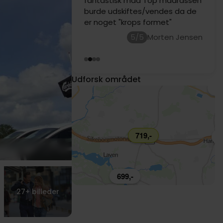
fantastisk mad Top madrassen
burde udskiftes/vendes da de
er noget "krops formet"
5/5
Morten Jensen
Udforsk området
799,-
63
699,-
969,-
719,-
1
699,-
27+
billeder