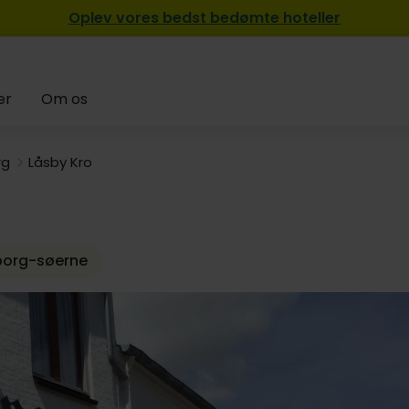
Oplev vores bedst bedømte hoteller
er
Om os
rg
Låsby Kro
eborg-søerne
489