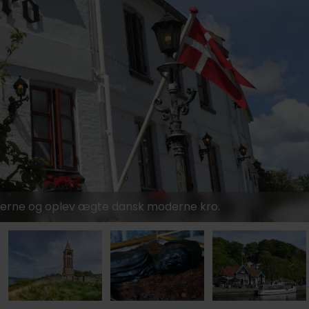
1249,-
1259,-
øerne og oplev ægte dansk moderne kro.
999,-
699,-