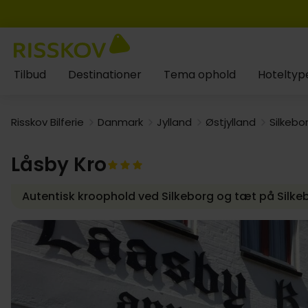
Tilbud
Destinationer
Tema ophold
Hoteltyp
Risskov Bilferie
Danmark
Jylland
Østjylland
Silkebo
Låsby Kro
Autentisk kroophold ved Silkeborg og tæt på Silk