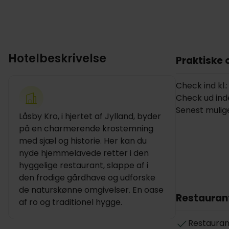
Hotelbeskrivelse
Praktiske 
Check ind kl.:
Check ud inden
Senest mulige
Låsby Kro, i hjertet af Jylland, byder
på en charmerende krostemning
med sjæl og historie. Her kan du
nyde hjemmelavede retter i den
hyggelige restaurant, slappe af i
den frodige gårdhave og udforske
de naturskønne omgivelser. En oase
Restauran
af ro og traditionel hygge.
Restauran