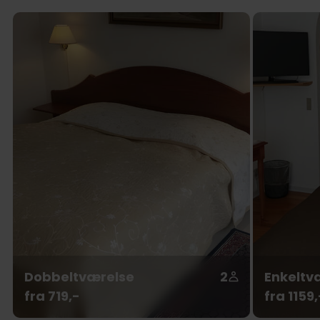
Dobbeltværelse
2
Enkeltv
fra 719,-
fra 1159,