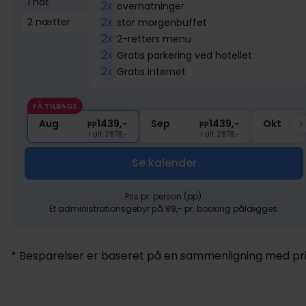
1 nat
2x
overnatninger
2x
2 nætter
stor morgenbuffet
2x
2-retters menu
2x
Gratis parkering ved hotellet
2x
Gratis internet
FÅ TILBAGE
Aug
1439,-
Sep
1439,-
Okt
pp
pp
I alt 2878,-
I alt 2878,-
Se kalender
Pris pr. person (pp).
Et administrationsgebyr på 89,- pr. booking pålægges.
* Besparelser er baseret på en sammenligning med pris