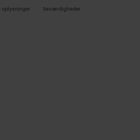
 oplysninger
Seværdigheder
599,-
699,-
1099,-
799,-
829,-
1099,-