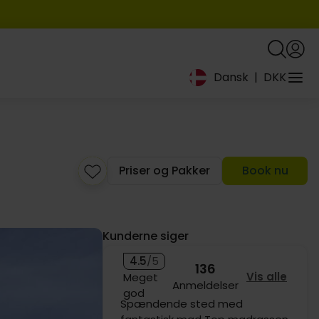
Dansk
|
DKK
Priser og Pakker
Book nu
Kunderne siger
,-
4.5
/5
136
Vis alle
Meget
Anmeldelser
god
Spændende sted med