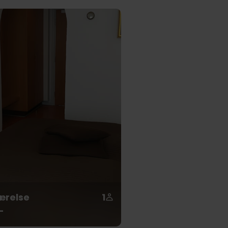
ærelse
1
-