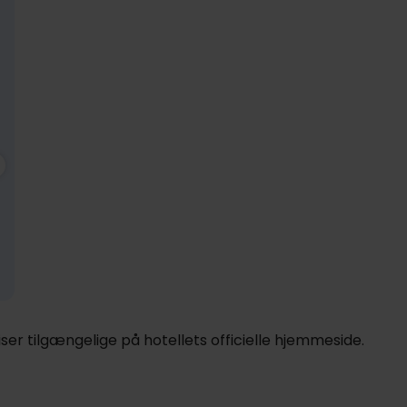
1439,-
Nov
1439,-
Dec
1439,-
pp
pp
pp
I alt 2878,-
I alt 2878,-
I alt 2878,-
er tilgængelige på hotellets officielle hjemmeside.