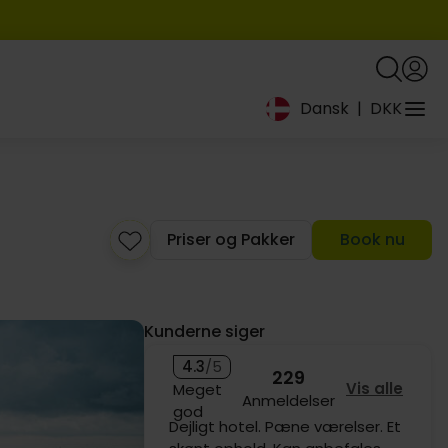
Dansk
|
DKK
Priser og Pakker
Book nu
Kunderne siger
4.3
/5
229
Vis alle
Meget
Anmeldelser
god
Godt hotel, fremragende mad..
799,-