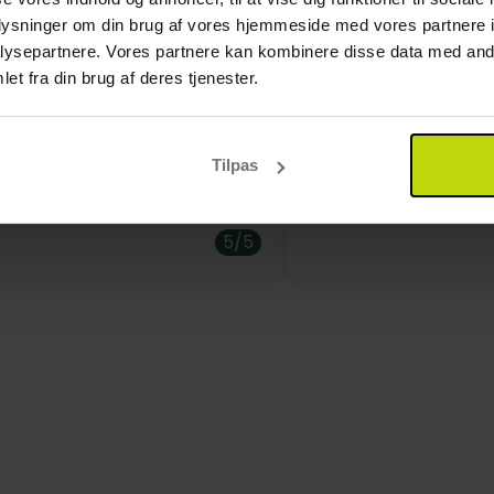
 det lokale marineliv. Thyborøns havneområde bidrager ti
oplysninger om din brug af vores hjemmeside med vores partnere i
ur.
ysepartnere. Vores partnere kan kombinere disse data med andr
et fra din brug af deres tjenester.
rne
hotel. Pæne værelser. Et skønt
Godt hotel, fremrage
els enkeltværelser er hyggelige og veludstyrede til sol
 Kan anbefales
 til par eller venner. De har alle eget badeværelse, så oph
Tilpas
5/5