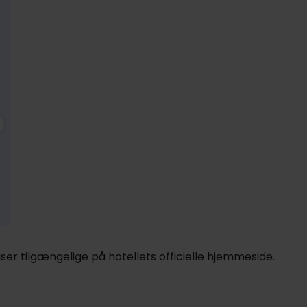
1049,-
Dec
1049,-
pp
pp
I alt 2098,-
I alt 2098,-
er tilgængelige på hotellets officielle hjemmeside.