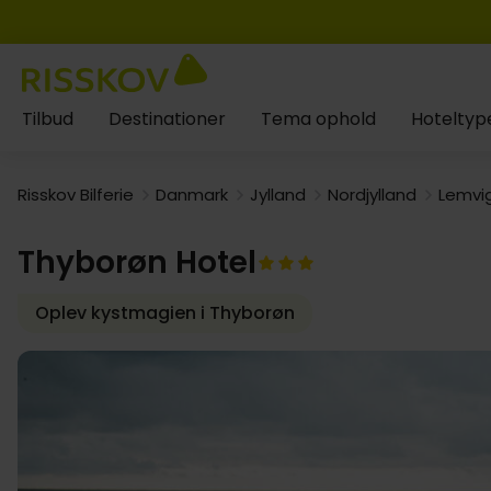
Tilbud
Destinationer
Tema ophold
Hoteltyp
Risskov Bilferie
Danmark
Jylland
Nordjylland
Lemvi
Thyborøn Hotel
Oplev kystmagien i Thyborøn