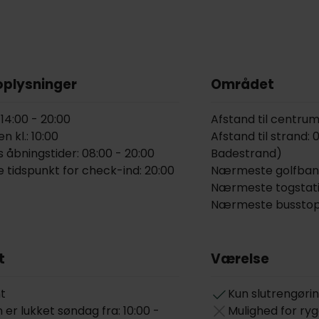
oplysninger
Området
 14:00 - 20:00
Afstand til centru
n kl.: 10:00
Afstand til strand:
 åbningstider: 08:00 - 20:00
Badestrand)
 tidspunkt for check-ind: 20:00
Nærmeste golfbane
Nærmeste togstati
Nærmeste busstopp
t
Værelse
t
Kun slutrengørin
er lukket søndag fra: 10:00 -
Mulighed for ry