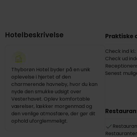
Hotelbeskrivelse
Praktiske 
Check ind kl.:
Check ud inde
Receptionens
Thyborøn Hotel byder på en unik
Senest mulige
oplevelse i hjertet af den
charmerende havneby, hvor du kan
nyde den smukke udsigt over
Vesterhavet. Oplev komfortable
værelser, lækker morgenmad og
Restauran
den venlige atmosfære, der gør dit
ophold uforglemmeligt.
Restauran
Restauranten 