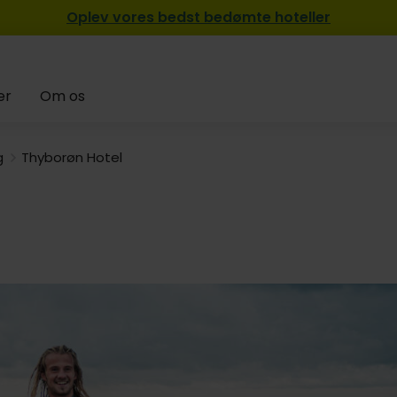
Oplev vores bedst bedømte hoteller
er
Om os
g
Thyborøn Hotel