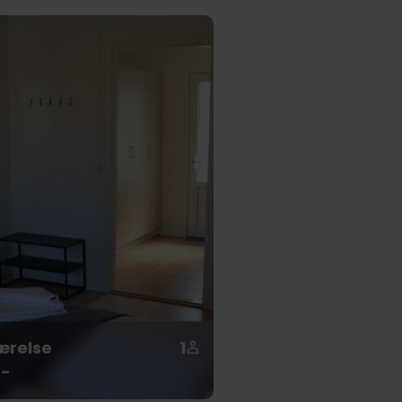
ærelse
1
,-