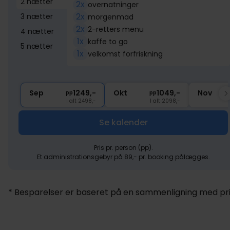
2 nætter
2x
overnatninger
2x
3 nætter
morgenmad
2x
2-retters menu
4 nætter
1x
kaffe to go
5 nætter
1x
velkomst forfriskning
Sep
1249,-
Okt
1049,-
Nov
pp
pp
I alt 2498,-
I alt 2098,-
Se kalender
Pris pr. person (pp).
Et administrationsgebyr på 89,- pr. booking pålægges.
* Besparelser er baseret på en sammenligning med pris