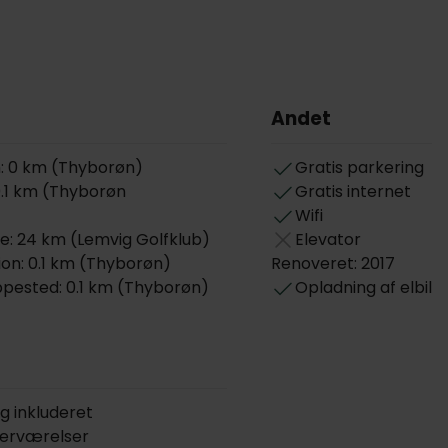
Andet
m: 0 km (Thyborøn)
Gratis parkering
 0.1 km (Thyborøn
Gratis internet
Wifi
: 24 km (Lemvig Golfklub)
Elevator
on: 0.1 km (Thyborøn)
Renoveret: 2017
ested: 0.1 km (Thyborøn)
Opladning af elbil
g inkluderet
gerværelser