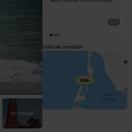
5/5
Udforsk området
889,
1049,-
13+
billeder