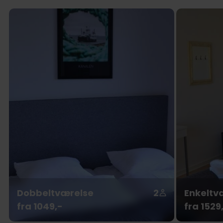
Dobbeltværelse
2
Enkeltv
fra 1049,-
fra 1529