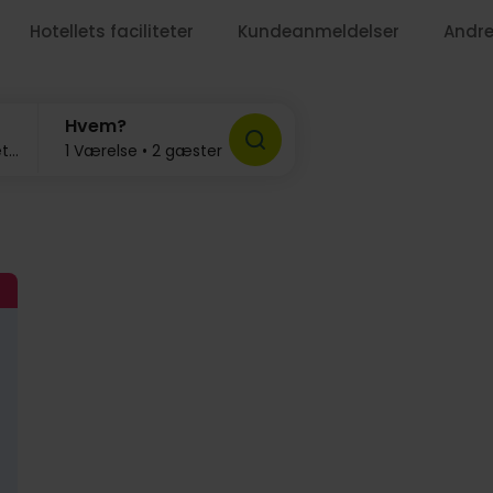
Hotellets faciliteter
Kundeanmeldelser
Andre
Hvem?
September 2026, 2-3 nætter
1 Værelse • 2 gæster