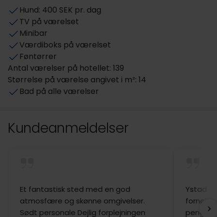
Hund: 400 SEK pr. dag
TV på værelset
Minibar
Værdiboks på værelset
Føntørrer
Antal værelser på hotellet: 139
Størrelse på værelse angivet i m²: 14
Bad på alle værelser
Kundeanmeldelser
Et fantastisk sted med en god
Ystad Sa
atmosfære og skønne omgivelser.
fornøjel
Sødt personale Dejlig forplejningen
pengene 