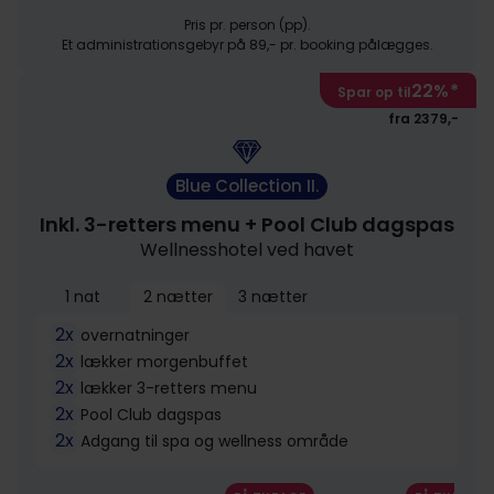
Pris pr. person (pp).
Et administrationsgebyr på 89,- pr. booking pålægges.
22%
*
Spar op til
fra 2379,-
Blue Collection II.
Inkl. 3-retters menu + Pool Club dagspas
Wellnesshotel ved havet
1 nat
2 nætter
3 nætter
2x
overnatninger
2x
lækker morgenbuffet
2x
lækker 3-retters menu
2x
Pool Club dagspas
2x
Adgang til spa og wellness område