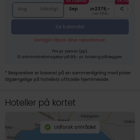
FÅ TILBAGE
FÅ TILBAGE
Aug
Udsolgt
Sep
2379,-
Okt
pp
I alt 4758,-
Se kalender
Venligst tilpas dine rejsedatoer.
Pris pr. person (pp).
Et administrationsgebyr på 89,- pr. booking pålægges.
* Besparelser er baseret på en sammenligning med priser
tilgængelige på hotellets officielle hjemmeside.
Hoteller på kortet
Udforsk området