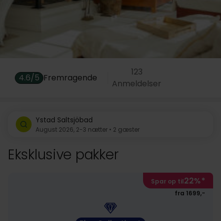
123
4.6/5
Fremragende
Anmeldelser
Ystad Saltsjöbad
August 2026, 2-3 nætter • 2 gæster
Eksklusive pakker
22%
*
Spar op til
fra 1699,-