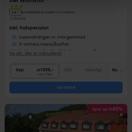
Der Wolfshof
Anmeldelse af score
8 anmeldelser
2.9
/ 5
Goslar
Inkl. halvpension
2x
overnatninger m. morgenmad
2x
3-retters menu/buffet
1x
lækker madpakke (til at tage med)
Se alt, der er inkluderet
1x
kaffe/te og hjemmebagt kage
∞
Adgang til pool og sauna
Sep
1399,-
Okt
Udsolgt
Nov
pp
I alt 2798,-
Se mere
40%
Spar op til