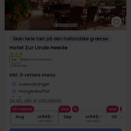
Skøn ferie tæt på den hollandske grænse
Hotel Zur Linde Heede
God
46 anmeldelser
3.6
/ 5
Bremen
Inkl. 3-retters menu
2x
overnatninger
2x
morgenbuffet
2x
3-retters menu
Se alt, der er inkluderet
1x
1 velkomstdrink
FÅ TILBAGE
SALE
SALE
∞
Gratis parkering
Aug
949,-
Sep
949,-
Okt
pp
pp
I alt 1898,-
I alt 1898,-