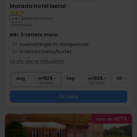
Morada Hotel Isetal
God
13 anmeldelser
3.4
/ 5
Hannover
Inkl. 3-retters menu
3x
overnatninger m. morgenmad
3x
3-retters menu/buffet
1x
1 velkomstdrink
Se alt, der er inkluderet
1x
Udflugtsvoucher
∞
Adgang til indendørs pool
Aug
1929,-
Sep
1929,-
Okt
pp
pp
I alt 3858,-
I alt 3858,-
Se mere
27%
Spar op til