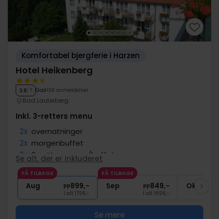
Komfortabel bjergferie i Harzen
Hotel Heikenberg
God
138 anmeldelser
3.8
/ 5
Bad Lauterberg
Inkl. 3-retters menu
2x
overnatninger
2x
morgenbuffet
2x
3-retters menu/buffet
Se alt, der er inkluderet
2x
Adgang til pool, sauna og fitness
FÅ TILBAGE
FÅ TILBAGE
1x
glas vin/øl til ankomstmiddagen
Aug
899,-
Sep
849,-
Okt
pp
pp
I alt 1798,-
I alt 1698,-
Se mere