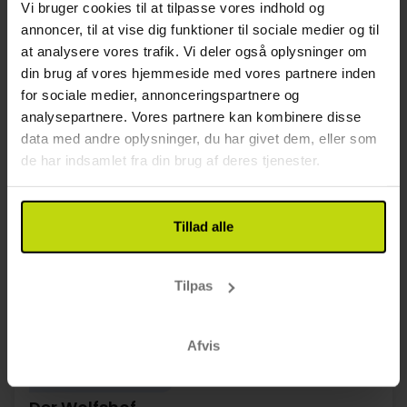
2x
lækker 3-retters menu kokkens valg
Vi bruger cookies til at tilpasse vores indhold og
∞
Ostfrisisk teceremoni med kage
annoncer, til at vise dig funktioner til sociale medier og til
Se alt, der er inkluderet
1x
1 velkomstdrink
at analysere vores trafik. Vi deler også oplysninger om
∞
Gratis parkering ved hotellet
din brug af vores hjemmeside med vores partnere inden
Aug
1399,-
Sep
1399,-
Okt
pp
pp
for sociale medier, annonceringspartnere og
I alt 2798,-
I alt 2798,-
analysepartnere. Vores partnere kan kombinere disse
Se mere
data med andre oplysninger, du har givet dem, eller som
de har indsamlet fra din brug af deres tjenester.
33%
Spar op til
Tillad alle
Tilpas
Afvis
Wellness i Harzen