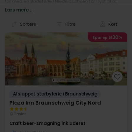
for med en Badeferie i Niedersachsen får I lyst til at
tage afsted med det samme! Leder I efter det
Læs mere ...
perfekte hotelophold for jeres næste Badeferie, så
finder I det helt sikkert lige her hos os.
Sortere
Filtre
Kort
30%
Spar op til
Afslappet storbyferie i Braunschweig
Plaza Inn Braunschweig City Nord
Goslar
Craft beer-smagning inkluderet