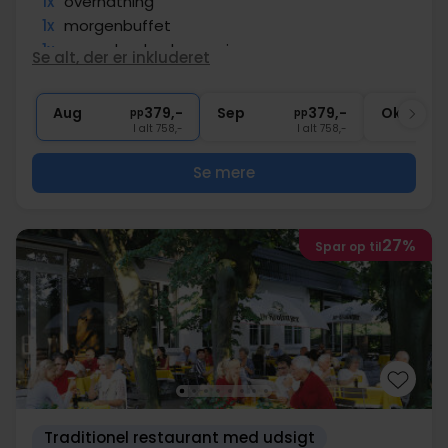
1x
overnatning
1x
morgenbuffet
1x
spændende ølsmagning
Se alt, der er inkluderet
∞
Gratis parkering
∞
Gratis internet
Aug
379,-
Sep
379,-
Okt
pp
pp
I alt 758,-
I alt 758,-
Se mere
27%
Spar op til
Traditionel restaurant med udsigt