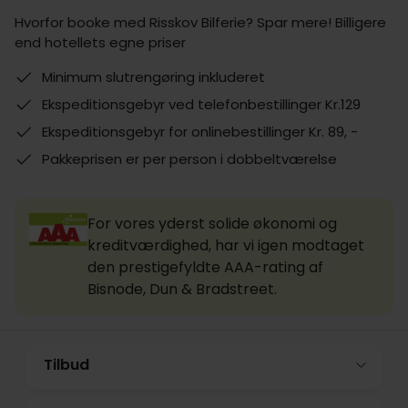
Hvorfor booke med Risskov Bilferie? Spar mere! Billigere
end hotellets egne priser
Minimum slutrengøring inkluderet
Ekspeditionsgebyr ved telefonbestillinger Kr.129
Ekspeditionsgebyr for onlinebestillinger Kr. 89, -
Pakkeprisen er per person i dobbeltværelse
For vores yderst solide økonomi og
kreditværdighed, har vi igen modtaget
den prestigefyldte AAA-rating af
Bisnode, Dun & Bradstreet.
Tilbud