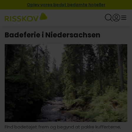
Oplev vores bedst bedømte hoteller
Badeferie i Niedersachsen
Find badetøjet frem og begynd at pakke kufferterne,