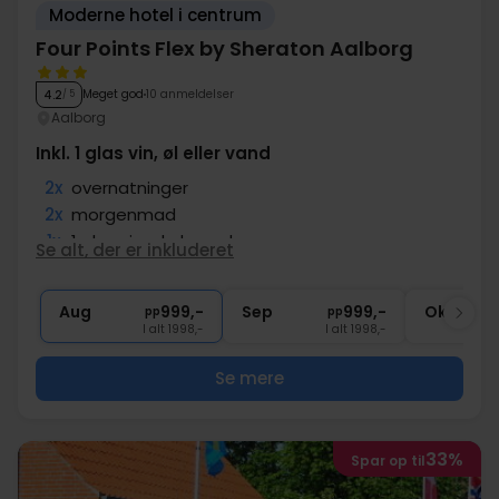
Moderne hotel i centrum
Four Points Flex by Sheraton Aalborg
Meget god
10 anmeldelser
4.2
/ 5
Aalborg
Inkl. 1 glas vin, øl eller vand
2x
overnatninger
2x
morgenmad
1x
1 glas vin, øl el. vand
Se alt, der er inkluderet
1x
kaffe to go
∞
Central beliggenhed
Aug
999,-
Sep
999,-
Okt
pp
pp
I alt 1998,-
I alt 1998,-
Se mere
33%
Spar op til