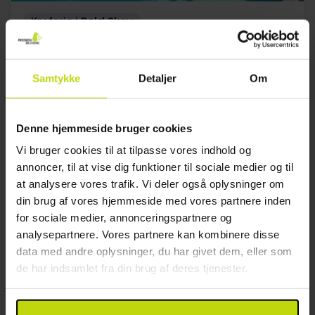
Kroferie i Rold Skov
Rold StorKro
Meget god
60 anmeldelser
4.2
/ 5
Samtykke
Detaljer
Om
Hobro
Ophold med morgenbuffet
Denne hjemmeside bruger cookies
2x
overnatninger
2x
morgenmad
Vi bruger cookies til at tilpasse vores indhold og
1x
3-retters menu
annoncer, til at vise dig funktioner til sociale medier og til
Se alt, der er inkluderet
1x
krondyrragout (dag 1)
at analysere vores trafik. Vi deler også oplysninger om
∞
Gratis internet og parkering
din brug af vores hjemmeside med vores partnere inden
Aug
1599,-
Sep
1599,-
Okt
pp
pp
for sociale medier, annonceringspartnere og
I alt 3198,-
I alt 3198,-
analysepartnere. Vores partnere kan kombinere disse
Se mere
data med andre oplysninger, du har givet dem, eller som
de har indsamlet fra din brug af deres tjenester.
13%
Spar op til