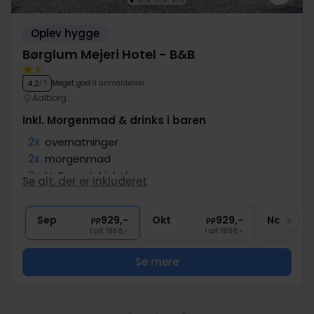
Oplev hygge
Børglum Mejeri Hotel - B&B
Meget god
9 anmeldelser
4.2
/ 5
Aalborg
Inkl. Morgenmad & drinks i baren
2x
overnatninger
2x
morgenmad
2x
Velkomstdrink i baren
Se alt, der er inkluderet
1x
kaffe to go
∞
Tæt på attraktive seværdigheder
Sep
929,-
Okt
929,-
Nov
pp
pp
I alt 1858,-
I alt 1858,-
Se mere