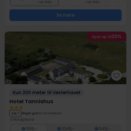
I alt 1838,-
I alt 1838,-
Se mere
20%
Spar op til
Kun 200 meter til Vesterhavet
Hotel Tannishus
Meget god
33 anmeldelser
4.5
/ 5
Nordjylland
999,-
1049,-
949,-