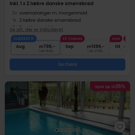
Inkl. 1 x 2 lækre danske smørrebrød
2x
overnatninger m. morgenmad
1x
2 lækre danske smørrebrød
2x
2-retters middag
Se alt, der er inkluderet
2x
Aperitif
CLASSIC II.
FÅ TILBAGE
SALE
1x
kaffe/te og kage på ankomstdagen
Aug
799,-
Sep
1399,-
Okt
pp
pp
I alt 1598,-
I alt 2798,-
Se mere
35%
Spar op til