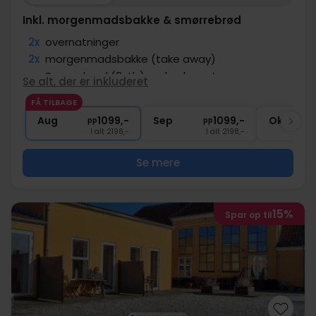
Inkl. morgenmadsbakke & smørrebrød
2x
overnatninger
2x
morgenmadsbakke (take away)
∞
Smørrebrød (3stk.) ved ankomst
Se alt, der er inkluderet
2x
1 times brug af tennisbane
FÅ TILBAGE
2x
minigolf
Aug
1099,-
Sep
1099,-
Okt
pp
pp
I alt 2198,-
I alt 2198,-
Se mere
15%
Spar op til