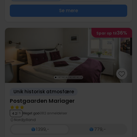
Se mere
36%
Spar op til
Unik historisk atmosfære
Postgaarden Mariager
Meget god
382 anmeldelser
4.2
/ 5
Nordjylland
1399,-
779,-