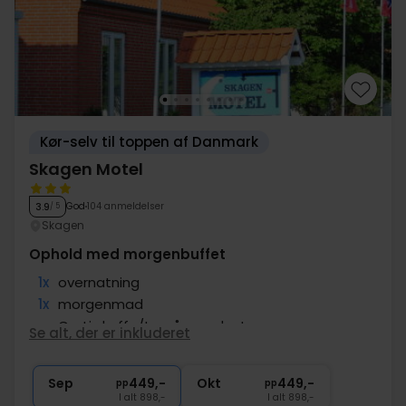
Kør-selv til toppen af Danmark
Skagen Motel
God
104 anmeldelser
3.9
/ 5
Skagen
Ophold med morgenbuffet
1x
overnatning
1x
morgenmad
∞
Gratis kaffe/te på værelset
Se alt, der er inkluderet
1x
fl. vin på værelset (pr. vær.)
∞
Gratis internet og parkering
Sep
449,-
Okt
449,-
pp
pp
I alt 898,-
I alt 898,-