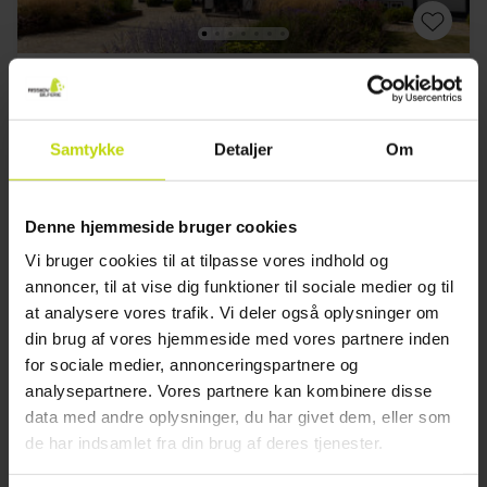
Strandnært charmerende hotel
Hotel Nørrevang
Samtykke
Detaljer
Om
God
169 anmeldelser
3.8
/ 5
Nykøbing
Inkl. 2-retters menu
Denne hjemmeside bruger cookies
1x
overnatning m. morgenmad
Vi bruger cookies til at tilpasse vores indhold og
1x
2-retters menu
annoncer, til at vise dig funktioner til sociale medier og til
∞
Adgang til sauna og relax afdeling
Se alt, der er inkluderet
at analysere vores trafik. Vi deler også oplysninger om
1x
Snacks før aftensmad
din brug af vores hjemmeside med vores partnere inden
1x
kaffe to go
for sociale medier, annonceringspartnere og
Aug
1199,-
Sep
869,-
Okt
pp
pp
analysepartnere. Vores partnere kan kombinere disse
I alt 2398,-
I alt 1738,-
data med andre oplysninger, du har givet dem, eller som
Se mere
de har indsamlet fra din brug af deres tjenester.