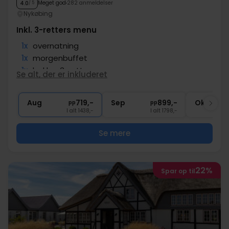
Meget god
282 anmeldelser
4.0
/ 5
Nykøbing
Inkl. 3-retters menu
1x
overnatning
1x
morgenbuffet
1x
lækker 3-retters menu
Se alt, der er inkluderet
1x
eftermiddags kaffe og kage
∞
Gratis parkering
Aug
719,-
Sep
899,-
Okt
pp
pp
I alt 1438,-
I alt 1798,-
Se mere
22%
Spar op til