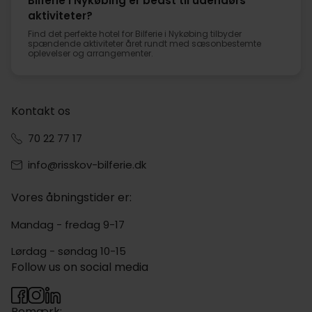
Bilferie i Nykøbing er bedst til udendørs
aktiviteter?
Find det perfekte hotel for Bilferie i Nykøbing tilbyder
spændende aktiviteter året rundt med sæsonbestemte
oplevelser og arrangementer.
Kontakt os
70 22 77 17
info@risskov-bilferie.dk
Vores åbningstider er:
Mandag - fredag 9-17
Lørdag - søndag 10-15
Follow us on social media
Bemærk: