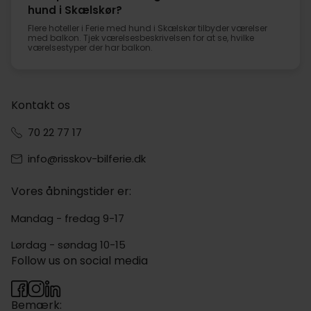
hund i Skælskør?
Flere hoteller i Ferie med hund i Skælskør tilbyder værelser
med balkon. Tjek værelsesbeskrivelsen for at se, hvilke
værelsestyper der har balkon.
Kontakt os
70 22 77 17
info@risskov-bilferie.dk
Vores åbningstider er:
Mandag - fredag 9-17
Lørdag - søndag 10-15
Follow us on social media
Bemærk: