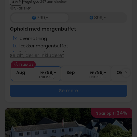
Meget god
297 anmeldelser
4.2
/ 5
Skælskør
799,-
899,-
Ophold med morgenbuffet
1x
overnatning
1x
lækker morgenbuffet
1x
1 glas vin, øl el. vand
Se alt, der er inkluderet
∞
Tæt på stranden
FÅ TILBAGE
1x
kaffe to go
Aug
799,-
Sep
799,-
Okt
pp
pp
I alt 1598,-
I alt 1598,-
Se mere
34%
Spar op til