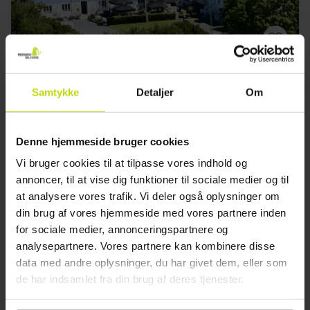
Oplev ægte dansk ø charme
Samtykke
Detaljer
Om
Agersø Kro
God
14 anmeldelser
3.4
/ 5
Denne hjemmeside bruger cookies
Skælskør
Vi bruger cookies til at tilpasse vores indhold og
Inkl. 3-retters gastronomisk oplevelse
annoncer, til at vise dig funktioner til sociale medier og til
1x
overnatning
at analysere vores trafik. Vi deler også oplysninger om
1x
morgenmad m. husets specialiteter
din brug af vores hjemmeside med vores partnere inden
1x
3-retters gastronomisk oplevelse
Se alt, der er inkluderet
for sociale medier, annonceringspartnere og
∞
Gratis internet
FÅ TILBAGE
FÅ TILBAGE
analysepartnere. Vores partnere kan kombinere disse
∞
Ægte dansk hygge og natur
Aug
849,-
Sep
849,-
Okt
data med andre oplysninger, du har givet dem, eller som
pp
pp
I alt 1698,-
I alt 1698,-
de har indsamlet fra din brug af deres tjenester.
Se mere