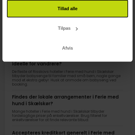
Tillad alle
1
Tilpas
FAQ
Afvis
Hvilke hoteller i Ferie med hund i Skælskør er
ideelle for vandrere?
De fleste af Risskovs hoteller i Ferie med hund i Skælskør
tilbyder babysenge til familier med små børn, nogle gange
mod et ekstra gebyr. Husk at anmode om babyseng ved
booking.
Findes der lokale arrangementer i Ferie med
hund i Skælskør?
Mange hoteller i Ferie med hund i Skælskør tilbyder
fordelagtige priser på enkeltværelser. Brug filteret for
enkeltværelser for at finde relevante tilbud.
Accepteres kreditkort generelt i Ferie med