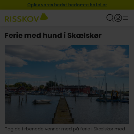
Oplev vores bedst bedømte hoteller
Ferie med hund i Skælskør
Tag de firbenede venner med på ferie i Skælskør med