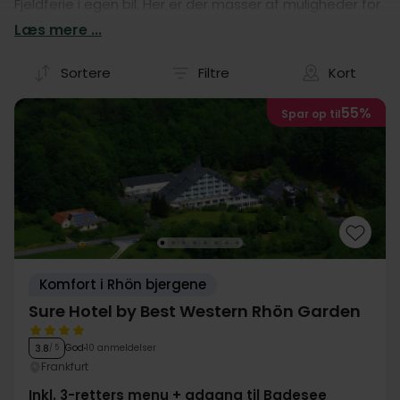
Fjeldferie i egen bil. Her er der masser af muligheder for
at udforske de fantastiske landskaber, og I finder helt
Læs mere ...
sikkert det perfekte hotelophold lige her på siden. Dyk
ned i udvalget og book ferien i dag!
Sortere
Filtre
Kort
55%
Spar op til
Komfort i Rhön bjergene
Sure Hotel by Best Western Rhön Garden
God
10 anmeldelser
3.8
/ 5
Frankfurt
Inkl. 3-retters menu + adgang til Badesee