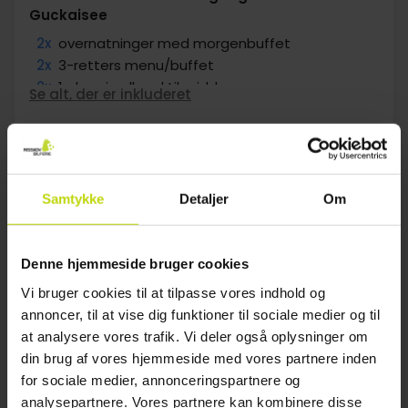
Guckaisee
2x
overnatninger med morgenbuffet
2x
3-retters menu/buffet
2x
1 glas vin eller øl til middagen
Se alt, der er inkluderet
2x
Brug af pool billard + 1x bowling
∞
Fri adgang til Badesee Guckaisee
Aug
1099,-
Sep
1159,-
Okt
pp
pp
I alt 2198,-
I alt 2318,-
Se mere
Samtykke
Detaljer
Om
Denne hjemmeside bruger cookies
1
Vi bruger cookies til at tilpasse vores indhold og
annoncer, til at vise dig funktioner til sociale medier og til
FAQ
at analysere vores trafik. Vi deler også oplysninger om
din brug af vores hjemmeside med vores partnere inden
Findes der budgetvenlige hoteller i Fjeldferie i
for sociale medier, annonceringspartnere og
Hessen?
analysepartnere. Vores partnere kan kombinere disse